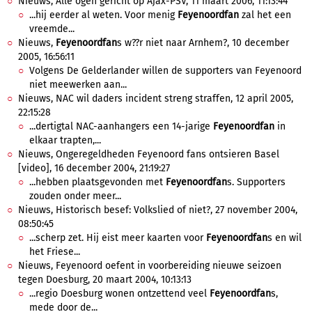
Nieuws, Alle ogen gericht op Ajax-PSV, 11 maart 2006, 11:13:44
...hij eerder al weten. Voor menig
Feyenoordfan
zal het een
vreemde...
Nieuws,
Feyenoordfan
s w??r niet naar Arnhem?, 10 december
2005, 16:56:11
Volgens De Gelderlander willen de supporters van Feyenoord
niet meewerken aan...
Nieuws, NAC wil daders incident streng straffen, 12 april 2005,
22:15:28
...dertigtal NAC-aanhangers een 14-jarige
Feyenoordfan
in
elkaar trapten,...
Nieuws, Ongeregeldheden Feyenoord fans ontsieren Basel
[video], 16 december 2004, 21:19:27
...hebben plaatsgevonden met
Feyenoordfan
s. Supporters
zouden onder meer...
Nieuws, Historisch besef: Volkslied of niet?, 27 november 2004,
08:50:45
...scherp zet. Hij eist meer kaarten voor
Feyenoordfan
s en wil
het Friese...
Nieuws, Feyenoord oefent in voorbereiding nieuwe seizoen
tegen Doesburg, 20 maart 2004, 10:13:13
...regio Doesburg wonen ontzettend veel
Feyenoordfan
s,
mede door de...