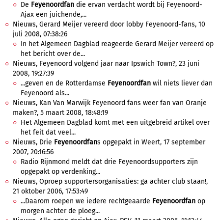
De
Feyenoordfan
die ervan verdacht wordt bij Feyenoord-
Ajax een juichende,...
Nieuws, Gerard Meijer vereerd door lobby Feyenoord-fans, 10
juli 2008, 07:38:26
In het Algemeen Dagblad reageerde Gerard Meijer vereerd op
het bericht over de...
Nieuws, Feyenoord volgend jaar naar Ipswich Town?, 23 juni
2008, 19:27:39
...geven en de Rotterdamse
Feyenoordfan
wil niets liever dan
Feyenoord als...
Nieuws, Kan Van Marwijk Feyenoord fans weer fan van Oranje
maken?, 5 maart 2008, 18:48:19
Het Algemeen Dagblad komt met een uitgebreid artikel over
het feit dat veel...
Nieuws, Drie
Feyenoordfan
s opgepakt in Weert, 17 september
2007, 20:16:56
Radio Rijnmond meldt dat drie Feyenoordsupporters zijn
opgepakt op verdenking...
Nieuws, Oproep supportersorganisaties: ga achter club staan!,
21 oktober 2006, 17:53:49
...Daarom roepen we iedere rechtgeaarde
Feyenoordfan
op
morgen achter de ploeg...