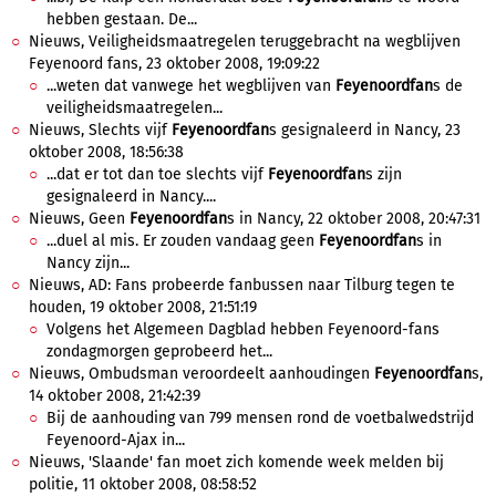
hebben gestaan. De...
Nieuws, Veiligheidsmaatregelen teruggebracht na wegblijven
Feyenoord fans, 23 oktober 2008, 19:09:22
...weten dat vanwege het wegblijven van
Feyenoordfan
s de
veiligheidsmaatregelen...
Nieuws, Slechts vijf
Feyenoordfan
s gesignaleerd in Nancy, 23
oktober 2008, 18:56:38
...dat er tot dan toe slechts vijf
Feyenoordfan
s zijn
gesignaleerd in Nancy....
Nieuws, Geen
Feyenoordfan
s in Nancy, 22 oktober 2008, 20:47:31
...duel al mis. Er zouden vandaag geen
Feyenoordfan
s in
Nancy zijn...
Nieuws, AD: Fans probeerde fanbussen naar Tilburg tegen te
houden, 19 oktober 2008, 21:51:19
Volgens het Algemeen Dagblad hebben Feyenoord-fans
zondagmorgen geprobeerd het...
Nieuws, Ombudsman veroordeelt aanhoudingen
Feyenoordfan
s,
14 oktober 2008, 21:42:39
Bij de aanhouding van 799 mensen rond de voetbalwedstrijd
Feyenoord-Ajax in...
Nieuws, 'Slaande' fan moet zich komende week melden bij
politie, 11 oktober 2008, 08:58:52