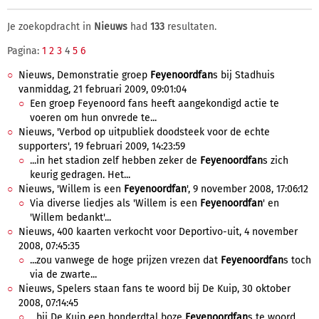
Je zoekopdracht in
Nieuws
had
133
resultaten.
Pagina:
1
2
3
4
5
6
Nieuws, Demonstratie groep
Feyenoordfan
s bij Stadhuis
vanmiddag, 21 februari 2009, 09:01:04
Een groep Feyenoord fans heeft aangekondigd actie te
voeren om hun onvrede te...
Nieuws, 'Verbod op uitpubliek doodsteek voor de echte
supporters', 19 februari 2009, 14:23:59
...in het stadion zelf hebben zeker de
Feyenoordfan
s zich
keurig gedragen. Het...
Nieuws, 'Willem is een
Feyenoordfan
', 9 november 2008, 17:06:12
Via diverse liedjes als 'Willem is een
Feyenoordfan
' en
'Willem bedankt'...
Nieuws, 400 kaarten verkocht voor Deportivo-uit, 4 november
2008, 07:45:35
...zou vanwege de hoge prijzen vrezen dat
Feyenoordfan
s toch
via de zwarte...
Nieuws, Spelers staan fans te woord bij De Kuip, 30 oktober
2008, 07:14:45
...bij De Kuip een honderdtal boze
Feyenoordfan
s te woord