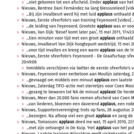
...niet gekomen tot een afscheid. Onder
applaus
van het 
Nieuws, Rentree Dani Fernández na lang blessureleed [video
...Bij zijn invalbeurt werd hij met luid
applaus
onthaald do
Nieuws, Eerste sfeerfoto's van training Feyenoord [video] , 2
...de leiding van Feyenoord. Grootste
applaus
was er voor
Nieuws, Van Dijk: ‘Besef komt later pas’, 15 mei 2011, 17:43:
...tien minuten voor tijd met een groot
applaus
onthaald 
Nieuws, Invalbeurt Van Dijk hoogtepunt wedstrijd, 15 mei 20
...voor tijd invallen en kreeg een warm
applaus
van de tr
Nieuws, Eerste sfeerfoto's Feyenoord - De Graafschap: sfee
20:49:06
Inmiddels verschijnen via twitter de eerste sfeerfoto's v
Nieuws, Feyenoord over eerbetoon aan Moulijn zaterdag, 20 
...gevraagd om middels een minuut
applaus
een laatste 
Nieuws, Zaterdag TIFO-actie met sterretjes voor Coen Moulij
...gezang te bewaren tot NA de minuut
applaus
! De herd
Nieuws, Meer dan 20.000 fans nemen afscheid van Coen Moul
...van liederen, bloemen een daverend
applaus
, een rod
Nieuws, Supportersvereniging: trots op fans, 28 augustus 20
...bezorgen. Na afloop viel een groot
applaus
en zang de 
Nieuws, Tomasson:
applaus
deed me wat, 15 april 2010, 22:1
...met zijn ontvangst in De Kuip. 'Het
applaus
van het publ
Nieuws, Laatste training: Wijnaldum geeft visitekaartje af, 