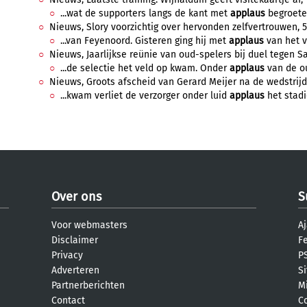
...wat de supporters langs de kant met
applaus
begroeten.
Nieuws, Slory voorzichtig over hervonden zelfvertrouwen, 5 
...van Feyenoord. Gisteren ging hij met
applaus
van het ve
Nieuws, Jaarlijkse reünie van oud-spelers bij duel tegen Sa
...de selectie het veld op kwam. Onder
applaus
van de ou
Nieuws, Groots afscheid van Gerard Meijer na de wedstrijd,
...kwam verliet de verzorger onder luid
applaus
het stadi
Over ons
S
Voor webmasters
Aj
Disclaimer
F
Privacy
PS
Adverteren
S
Partnerberichten
M
Contact
C