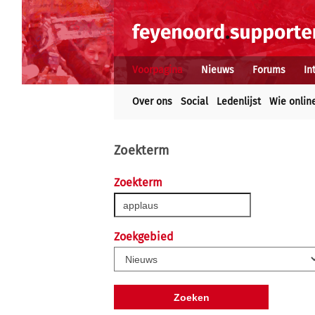
Voorpagina
Nieuws
Forums
In
Over ons
Social
Ledenlijst
Wie onlin
Zoekterm
Zoekterm
Zoekgebied