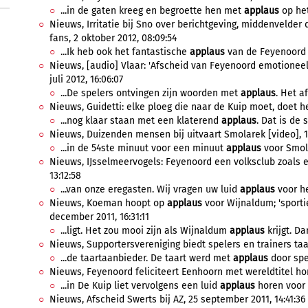
...in de gaten kreeg en begroette hen met
applaus
op het
Nieuws, Irritatie bij Sno over berichtgeving, middenvelde
fans, 2 oktober 2012, 08:09:54
...Ik heb ook het fantastische
applaus
van de Feyenoord f
Nieuws, [audio] Vlaar: 'Afscheid van Feyenoord emotioneel 
juli 2012, 16:06:07
...De spelers ontvingen zijn woorden met
applaus
. Het a
Nieuws, Guidetti: elke ploeg die naar de Kuip moet, doet het 
...nog klaar staan met een klaterend
applaus
. Dat is de s
Nieuws, Duizenden mensen bij uitvaart Smolarek [video], 10
...in de 54ste minuut voor een minuut
applaus
voor Smol
Nieuws, IJsselmeervogels: Feyenoord een volksclub zoals een
13:12:58
...van onze eregasten. Wij vragen uw luid
applaus
voor he
Nieuws, Koeman hoopt op
applaus
voor Wijnaldum; 'sporti
december 2011, 16:31:11
...ligt. Het zou mooi zijn als Wijnaldum
applaus
krijgt. Da
Nieuws, Supportersvereniging biedt spelers en trainers taar
...de taartaanbieder. De taart werd met
applaus
door spel
Nieuws, Feyenoord feliciteert Eenhoorn met wereldtitel honk
...in De Kuip liet vervolgens een luid
applaus
horen voor 
Nieuws, Afscheid Swerts bij AZ, 25 september 2011, 14:41:36