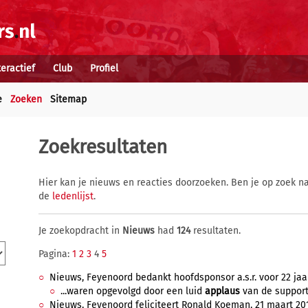
teractief
Club
Profiel
e
Zoeken
Sitemap
Zoekresultaten
Hier kan je nieuws en reacties doorzoeken. Ben je op zoek na
de
ledenlijst
.
Je zoekopdracht in
Nieuws
had
124
resultaten.
Pagina:
1
2
3
4
5
Nieuws, Feyenoord bedankt hoofdsponsor a.s.r. voor 22 jaar,
...waren opgevolgd door een luid
applaus
van de supporte
Nieuws, Feyenoord feliciteert Ronald Koeman, 21 maart 2013