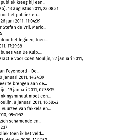
publiek kreeg hij een...
], 13 augustus 2011, 23:08:31
or het publiek en...
6 juni 2011, 11:04:39
 Stefan de Vrij. Mario...
35
door het legioen, toen...
11, 17:29:38
ibunes van De Kuip....
ractie voor Coen Moulijn, 22 januari 2011,
an Feyenoord - De...
januari 2011, 14:24:39
eer te brengen aan de...
n, 19 januari 2011, 07:38:35
enkingsminuut moet een...
ijn, 8 januari 2011, 16:58:42
e vuurzee van fakkels en...
10, 09:41:52
zich schamende en...
2:17
iek toen ik het veld...
17 oktober 2009, 14:27:30