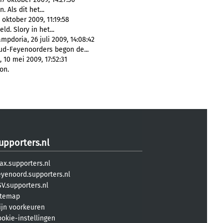
 Als dit het...
oktober 2009, 11:19:58
ld. Slory in het...
mpdoria, 26 juli 2009, 14:08:42
d-Feyenoorders begon de...
 10 mei 2009, 17:52:31
on.
upporters.nl
ax.supporters.nl
eyenoord.supporters.nl
V.supporters.nl
itemap
ijn voorkeuren
ookie-instellingen