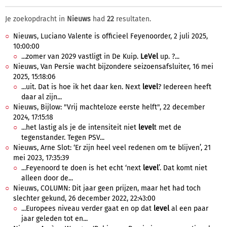
Je zoekopdracht in
Nieuws
had
22
resultaten.
Nieuws, Luciano Valente is officieel Feyenoorder, 2 juli 2025,
10:00:00
...zomer van 2029 vastligt in De Kuip.
LeVel
up. ?...
Nieuws, Van Persie wacht bijzondere seizoensafsluiter, 16 mei
2025, 15:18:06
...uit. Dat is hoe ik het daar ken. Next
level
? Iedereen heeft
daar al zijn...
Nieuws, Bijlow: "Vrij machteloze eerste helft", 22 december
2024, 17:15:18
...het lastig als je de intensiteit niet
level
t met de
tegenstander. Tegen PSV...
Nieuws, Arne Slot: ‘Er zijn heel veel redenen om te blijven’, 21
mei 2023, 17:35:39
...Feyenoord te doen is het echt ‘next
level
’. Dat komt niet
alleen door de...
Nieuws, COLUMN: Dit jaar geen prijzen, maar het had toch
slechter gekund, 26 december 2022, 22:43:00
...Europees niveau verder gaat en op dat
level
al een paar
jaar geleden tot en...