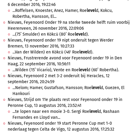
6 december 2016, 19:22:46
...Roffelsen, Knoester, Anez, Hamer, Roe
level
d, Kokcu,
Robertha, Hansson, El...
Nieuws, Feyenoord Onder 19 na sterke tweede helft ruim voorbij
Heerenveen, 26 november 2016, 22:09:06
...(75’ Smulder) en Kökcü (80’ Roe
level
d).
Nieuws, Feyenoord onder 19 nipt onderuit tegen Werder
Bremen, 13 november 2016, 10:27:33
...Van der Wilden) en Kökcü (46' Roe
level
d).
Nieuws, Frustrerende avond voor Feyenoord onder 19 in Den
Haag, 22 september 2016, 10:56:11
...Wilden (15’ Vicario), Vente en Roe
level
d (60’ Robertha).
Nieuws, Feyenoord 2 met 3-2 onderuit bij Heracles, 12
september 2016, 20:24:59
...Nelom; Hamer, Gustafson, Hansson; Roe
level
d, Guezen, El
Hankouri
Nieuws, Strijd om 11e plaats rest voor Feyenoord onder 19 in
Peronne Cup, 13 augustus 2016, 23:52:41
...te lopen naar een mooie 3-0. Sergi Roe
level
d, Rashaan
Fernandes en Lloyd van...
Nieuws, Feyenoord onder 19 start Peronne Cup met 1-0
nederlaag tegen Celta de Vigo, 12 augustus 2016, 17:25:32