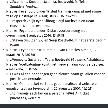
...Zwartjens, Knoester, Malacia, Roe
level
d, Roffelsen,
Smulders, Vente,...
Nieuws, Feyenoord onder 19 sluit trainingskamp af met ruime
zege op Oostkapelle, 6 augustus 2016, 23:42:18
...respectievelijk Ryan Tilborg, Sergi Roe
level
d en Dean
Guezen. Na rust kwamen...
Nieuws, Feyenoord onder 19 start voorbereiding met
overwinning, 3 augustus 2016, 13:49:48
...Steven Smulder (2x) en Sergi Roe
level
d. In het eerste bedrijf
kwam...
Nieuws, Feyenoord 2 wint met 2-0 van Heracles Almelo, 14
maart 2016, 18:23:01
...Vejinovic, Gustafson, Tapia; Roe
level
d (Guezen), Achahbar,...
Nieuws, Voetbalonline komt met nieuwe naam voor verdediger,
4 mei 2004, 08:07:56
Er was al een paar dagen geen nieuwe naam gevallen voor de
positie van centrale...
Nieuws, Online ticket verkoop, gepersonaliseerd website en
emailcontact via feyenoord.nl, 25 augustus 2001, 15:26:11
...to manage each fan on a personal
level
. All ticket
purchases, web site...