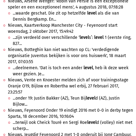
Nieuws, Arsène Wenger: 'Robin van Persie is een exceptionele
speler en een exceptioneel mens', 4 augustus 2018, 07:18:28
...waarde geschat. Die zit op hetzelfde
level
als die van
Dennis Bergkamp. En...
Nieuws, Kaartverkoop Manchester City - Feyenoord start
woensdag, 2 oktober 2017, 15:49:42
...zijn verdeeld over verschillende ‘
level
s’:
level
1 (eerste ring,
827...
Nieuws, Botteghin kan niet wachten op CL: 'verdedigende
organisatie Juventus bekijken is voor ons huiswerk', 18 maart
2017, 07:03:55
...deelnemen. 'Dat is toch een ander
level
, heb ik deze week
weer gezien. Je...
Nieuws, Vente en Knoester melden zich af voor trainingsstage
Oranje O19, Bijlow en Robertha wel erbij, 27 februari 2017,
23:25:57
...onder 19: Justin Bakker (AZ), Teun Bij
level
d (AZ), Justin
Bijlow...
Nieuws, Feyenoord Onder 19 eindigt 2016 met 0-0 in derby tegen
Sparta, 18 december 2016, 10:16:04
...terwijl ook Cheick Touré en Sergi Roe
level
d (volley) niet met
scherp...
Nieuws, Jeugdig Feyenoord 2 met 1-0 onderuit bij Jong Cambuur,