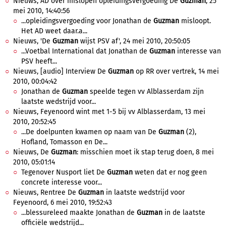
Nieuws, AD over mislopen opleidingsvergoeding De
Guzman
, 25
mei 2010, 14:40:56
...opleidingsvergoeding voor Jonathan de
Guzman
misloopt.
Het AD weet daar.a...
Nieuws, 'De
Guzman
wijst PSV af', 24 mei 2010, 20:50:05
...Voetbal International dat Jonathan de
Guzman
interesse van
PSV heeft...
Nieuws, [audio] Interview De
Guzman
op RR over vertrek, 14 mei
2010, 00:04:42
Jonathan de
Guzman
speelde tegen vv Alblasserdam zijn
laatste wedstrijd voor...
Nieuws, Feyenoord wint met 1-5 bij vv Alblasserdam, 13 mei
2010, 20:52:45
...De doelpunten kwamen op naam van De
Guzman
(2),
Hofland, Tomasson en De...
Nieuws, De
Guzman
: misschien moet ik stap terug doen, 8 mei
2010, 05:01:14
Tegenover Nusport liet De
Guzman
weten dat er nog geen
concrete interesse voor...
Nieuws, Rentree De
Guzman
in laatste wedstrijd voor
Feyenoord, 6 mei 2010, 19:52:43
...blessureleed maakte Jonathan de
Guzman
in de laatste
officiële wedstrijd...