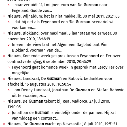
...naar verluidt 14,1 miljoen euro van De
Guzman
naar
Engeland. Gudde zou...
Nieuws, Wijnaldum: het is niet makkelijk, 30 mei 2011, 20:21:03
...dat hij net als Feyenoord een 'De
Guzman
-scenario' wil
voorkomen....
Nieuws, Blokland: over maximaal 3 jaar staan we er weer, 30
november 2010, 18:46:19
In een interview laat het Algemeen Dagblad laat Pim
Blokland, voorman van de...
Nieuws, Komende week gesprek tussen Feyenoord en Fer over
contractverlenging, 6 september 2010, 20:45:29
Feyenoord gaat komende week in gesprek met Leroy Fer over
mogelijke...
Nieuws, Landzaat, De
Guzman
en Babovic bedankten voor
afscheid, 16 augustus 2010, 16:50:54
...om Denny Landzaat, Jonathan De
Guzman
en Stefan Babovic
uit te zwaaien, zo...
Nieuws, De
Guzman
tekent bij Real Mallorca, 27 juli 2010,
13:10:05
Jonathan de
Guzman
is eindelijk onder de pannen. Hij zal
vanmiddag een contract...
Nieuws, 'De
Guzman
wacht op Newcastle', 8 juli 2010, 19:51:31