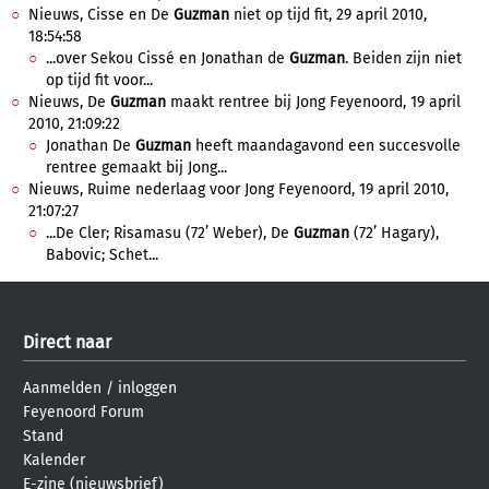
Nieuws, Cisse en De
Guzman
niet op tijd fit, 29 april 2010,
18:54:58
...over Sekou Cissé en Jonathan de
Guzman
. Beiden zijn niet
op tijd fit voor...
Nieuws, De
Guzman
maakt rentree bij Jong Feyenoord, 19 april
2010, 21:09:22
Jonathan De
Guzman
heeft maandagavond een succesvolle
rentree gemaakt bij Jong...
Nieuws, Ruime nederlaag voor Jong Feyenoord, 19 april 2010,
21:07:27
...De Cler; Risamasu (72’ Weber), De
Guzman
(72’ Hagary),
Babovic; Schet...
Direct naar
Aanmelden
/
inloggen
Feyenoord Forum
Stand
Kalender
E-zine (nieuwsbrief)