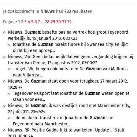
Je zoekopdracht in
Nieuws
had
783
resultaten.
Pagina:
1
2
3
4
5
6
7
...
28
29
30
31
32
Nieuws,
Guzman
: besefte pas na vertrek hoe groot Feyenoord
werkelijk is, 15 januari 2013, 08:17:23
Jonathan de
Guzman
maakt furore bij Swansea City en lijkt
dicht bij een oproep...
Nieuws, Van Geel: belachelijk dat we geen vergoeding krijgen bij
transfer Van Persie, 17 augustus 2012, 07:00:27
...regel. 'Wij kregen ook niets toen De
Guzman
van Mallorca
naar Villarreal...
Nieuws, De
Guzman
staat open voor terugkeer, 27 maart 2012,
19:28:47
Tegenover NUsport laat Jonathan de
Guzman
weten open te
staan voor een...
Nieuws, De
Guzman
: ik was destijds rond met Manchester City,
27 juli 2011, 23:47:24
...de mislukte transfer van Jonathan de
Guzman
van
Feyenoord naar Manchester...
Nieuws, RR: Positie Gudde lijkt te wankelen [Update], 16 juli
2011, 18:10:24