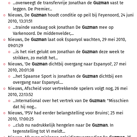
...overweegt de transfervrije Jonathan de
Guzman
vast te
leggen. De Premier...
Nieuws, De
Guzman
houdt conditie op peil bij Feyenoord, 24 juni
2010, 13:31:51
...trainde vandaag ook Jonathan De
Guzman
mee op
Varkenoord. De middenvelder,...
Nieuws, De
Guzman
laat ook Espanyol wachten, 29 mei 2010,
09:01:29
...is het niet gelukt om Jonathan de
Guzman
deze week te
strikken, zo meldt het...
Nieuws, 'De
Guzman
dichtbij overgang naar Espanyol', 27 mei
2010, 20:01:38
...het Spaanse Sport is Jonathan de
Guzman
dichtbij een
overgang naar Espanyol....
Nieuws, Afscheid voor vertrekkende spelers volgt nog, 26 mei
2010, 22:13:52
...International over het vertrek van De
Guzman
: "Misschien
dat hij nog...
Nieuws, 'PSV had eerder belangstelling voor Bruins', 25 mei
2010, 17:00:25
...club nu nadrukkelijk hengelen naar De
Guzman
. In
tegenstelling tot VI meldt...