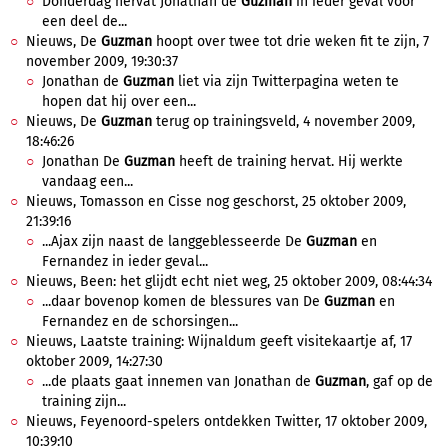
Donderdag hervat Jonathan de
Guzman
in ieder geval voor
een deel de...
Nieuws, De
Guzman
hoopt over twee tot drie weken fit te zijn, 7
november 2009, 19:30:37
Jonathan de
Guzman
liet via zijn Twitterpagina weten te
hopen dat hij over een...
Nieuws, De
Guzman
terug op trainingsveld, 4 november 2009,
18:46:26
Jonathan De
Guzman
heeft de training hervat. Hij werkte
vandaag een...
Nieuws, Tomasson en Cisse nog geschorst, 25 oktober 2009,
21:39:16
...Ajax zijn naast de langgeblesseerde De
Guzman
en
Fernandez in ieder geval...
Nieuws, Been: het glijdt echt niet weg, 25 oktober 2009, 08:44:34
...daar bovenop komen de blessures van De
Guzman
en
Fernandez en de schorsingen...
Nieuws, Laatste training: Wijnaldum geeft visitekaartje af, 17
oktober 2009, 14:27:30
...de plaats gaat innemen van Jonathan de
Guzman
, gaf op de
training zijn...
Nieuws, Feyenoord-spelers ontdekken Twitter, 17 oktober 2009,
10:39:10