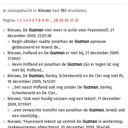
Je zoekopdracht in
Nieuws
had
783
resultaten.
Pagina:
1
2
3
4
5
6
7
8
9
10
...
28
29
30
31
32
Nieuws, De
Guzman
niet meer in actie voor Feyenoord?, 21
december 2009, 22:07:38
Begin oktober raakte Jonathan de
Guzman
opnieuw
geblesseerd en moest de...
Nieuws, Hofland en De
Guzman
er niet bij, 21 december 2009,
17:59:07
Kevin Hofland en Jonathan de
Guzman
zijn er tegen AZ nog
niet bij. Hofland...
Nieuws, De
Guzman
, Darley, Schenkeveld en De Cler nog niet fit,
18 december 2009, 14:12:01
...het naast Hofland ook nog zonder De
Guzman
, Darley,
Schenkeveld en De Cler...
Nieuws, 'Ook over huidig seizoen nog een tekort', 11 december
2009, 07:19:01
...een verwachte transfer van Jonathan de
Guzman
, terwijl ook
een voortijdig...
Nieuws, 'Feyenoord rekent op vertrek De
Guzman
in winterstop,
zaakwaarnemer afwachtend, 10 december 2009, 18:47:49