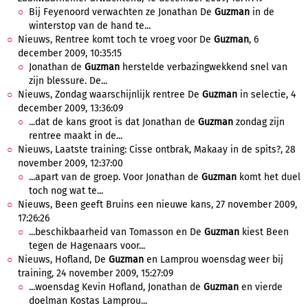
Bij Feyenoord verwachten ze Jonathan De
Guzman
in de
winterstop van de hand te...
Nieuws, Rentree komt toch te vroeg voor De
Guzman
, 6
december 2009, 10:35:15
Jonathan de
Guzman
herstelde verbazingwekkend snel van
zijn blessure. De...
Nieuws, Zondag waarschijnlijk rentree De
Guzman
in selectie, 4
december 2009, 13:36:09
...dat de kans groot is dat Jonathan de
Guzman
zondag zijn
rentree maakt in de...
Nieuws, Laatste training: Cisse ontbrak, Makaay in de spits?, 28
november 2009, 12:37:00
...apart van de groep. Voor Jonathan de
Guzman
komt het duel
toch nog wat te...
Nieuws, Been geeft Bruins een nieuwe kans, 27 november 2009,
17:26:26
...beschikbaarheid van Tomasson en De
Guzman
kiest Been
tegen de Hagenaars voor...
Nieuws, Hofland, De
Guzman
en Lamprou woensdag weer bij
training, 24 november 2009, 15:27:09
...woensdag Kevin Hofland, Jonathan de
Guzman
en vierde
doelman Kostas Lamprou...