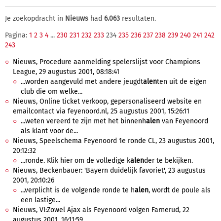
Je zoekopdracht in
Nieuws
had
6.063
resultaten.
Pagina:
1
2
3
4
...
230
231
232
233
234
235
236
237
238
239
240
241
242
243
Nieuws, Procedure aanmelding spelerslijst voor Champions
League, 29 augustus 2001, 08:18:41
...worden aangevuld met andere jeugdt
alen
ten uit de eigen
club die om welke...
Nieuws, Online ticket verkoop, gepersonaliseerd website en
emailcontact via feyenoord.nl, 25 augustus 2001, 15:26:11
...weten vereerd te zijn met het binnenh
alen
van Feyenoord
als klant voor de...
Nieuws, Speelschema Feyenoord 1e ronde CL, 23 augustus 2001,
20:12:32
...ronde. Klik hier om de volledige k
alen
der te bekijken.
Nieuws, Beckenbauer: 'Bayern duidelijk favoriet', 23 augustus
2001, 20:10:26
...verplicht is de volgende ronde te h
alen
, wordt de poule als
een lastige...
Nieuws, VI:Zowel Ajax als Feyenoord volgen Farnerud, 22
augustus 2001, 16:11:59