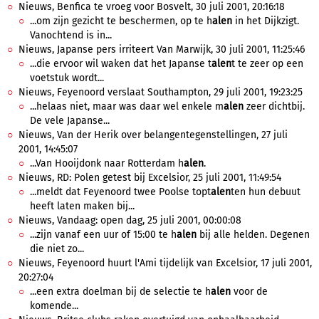
Nieuws, Benfica te vroeg voor Bosvelt, 30 juli 2001, 20:16:18
...om zijn gezicht te beschermen, op te h
alen
in het Dijkzigt.
Vanochtend is in...
Nieuws, Japanse pers irriteert Van Marwijk, 30 juli 2001, 11:25:46
...die ervoor wil waken dat het Japanse t
alen
t te zeer op een
voetstuk wordt...
Nieuws, Feyenoord verslaat Southampton, 29 juli 2001, 19:23:25
...helaas niet, maar was daar wel enkele m
alen
zeer dichtbij.
De vele Japanse...
Nieuws, Van der Herik over belangentegenstellingen, 27 juli
2001, 14:45:07
...Van Hooijdonk naar Rotterdam h
alen
.
Nieuws, RD: Polen getest bij Excelsior, 25 juli 2001, 11:49:54
...meldt dat Feyenoord twee Poolse topt
alen
ten hun debuut
heeft laten maken bij...
Nieuws, Vandaag: open dag, 25 juli 2001, 00:00:08
...zijn vanaf een uur of 15:00 te h
alen
bij alle helden. Degenen
die niet zo...
Nieuws, Feyenoord huurt l'Ami tijdelijk van Excelsior, 17 juli 2001,
20:27:04
...een extra doelman bij de selectie te h
alen
voor de
komende...