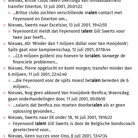
Nieuws, Britse clubs raken overtuigd van onhaalbaarheid
transfer Emerton, 13 juli 2001, 20:01:22
...Britse clubs zochten verschillende m
alen
contact met
Feyenoord en Emerton om...
Nieuws, Swerts naar Excelsior, 13 juli 2001, 19:43:55
feyenoord.nl meldt dat Feyenoord t
alen
t Gill Swerts voor
twee jaar heeft...
Nieuws, AD: 'Minder dan 1 miljoen dollar voor Van Hooijdonk';
Spits gaat voor kampioenschap, 12 juli 2001, 07:18:44
...(2,6 miljoen gulden) zou hoeven te bet
alen
. Vanwege de
financiele problemen...
Nieuws, Pierre opgelucht en komt morgen; transfer minder dan
6 miljoen, 11 juli 2001, 22:42:40
...die Feyenoord voor de spits moest bet
alen
beneden de 6
miljoen...
Nieuws, Nog geen akkoord Van Hooijdonk-Benfica; Woensdag
gaan onderhandelingen door, 11 juli 2001, 00:06:10
...salaris dat benfica zou moeten doorbet
alen
als er geen
oplossing gevonden...
Nieuws, Swerts naar EK onder 18, 10 juli 2001, 19:16:22
Feyenoord t
alen
t Gill Swerts is door de Belgische bondscoach
geselecteerd voor...
Nieuws, Geen succes voor Ono, 8 juli 2001, 13:47:34