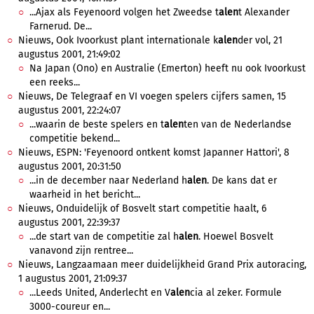
...Ajax als Feyenoord volgen het Zweedse t
alen
t Alexander
Farnerud. De...
Nieuws, Ook Ivoorkust plant internationale k
alen
der vol, 21
augustus 2001, 21:49:02
Na Japan (Ono) en Australie (Emerton) heeft nu ook Ivoorkust
een reeks...
Nieuws, De Telegraaf en VI voegen spelers cijfers samen, 15
augustus 2001, 22:24:07
...waarin de beste spelers en t
alen
ten van de Nederlandse
competitie bekend...
Nieuws, ESPN: 'Feyenoord ontkent komst Japanner Hattori', 8
augustus 2001, 20:31:50
...in de december naar Nederland h
alen
. De kans dat er
waarheid in het bericht...
Nieuws, Onduidelijk of Bosvelt start competitie haalt, 6
augustus 2001, 22:39:37
...de start van de competitie zal h
alen
. Hoewel Bosvelt
vanavond zijn rentree...
Nieuws, Langzaamaan meer duidelijkheid Grand Prix autoracing,
1 augustus 2001, 21:09:37
...Leeds United, Anderlecht en V
alen
cia al zeker. Formule
3000-coureur en...