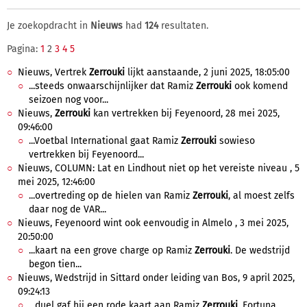
Je zoekopdracht in
Nieuws
had
124
resultaten.
Pagina:
1
2
3
4
5
Nieuws, Vertrek
Zerrouki
lijkt aanstaande, 2 juni 2025, 18:05:00
...steeds onwaarschijnlijker dat Ramiz
Zerrouki
ook komend
seizoen nog voor...
Nieuws,
Zerrouki
kan vertrekken bij Feyenoord, 28 mei 2025,
09:46:00
...Voetbal International gaat Ramiz
Zerrouki
sowieso
vertrekken bij Feyenoord...
Nieuws, COLUMN: Lat en Lindhout niet op het vereiste niveau , 5
mei 2025, 12:46:00
...overtreding op de hielen van Ramiz
Zerrouki
, al moest zelfs
daar nog de VAR...
Nieuws, Feyenoord wint ook eenvoudig in Almelo , 3 mei 2025,
20:50:00
...kaart na een grove charge op Ramiz
Zerrouki
. De wedstrijd
begon tien...
Nieuws, Wedstrijd in Sittard onder leiding van Bos, 9 april 2025,
09:24:13
...duel gaf hij een rode kaart aan Ramiz
Zerrouki
. Fortuna