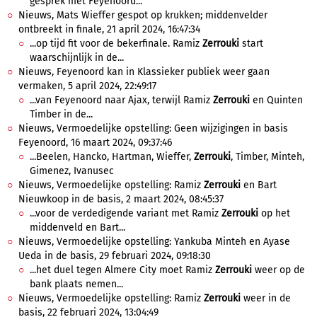
gesprek met Feyenoord...
Nieuws, Mats Wieffer gespot op krukken; middenvelder
ontbreekt in finale, 21 april 2024, 16:47:34
...op tijd fit voor de bekerfinale. Ramiz
Zerrouki
start
waarschijnlijk in de...
Nieuws, Feyenoord kan in Klassieker publiek weer gaan
vermaken, 5 april 2024, 22:49:17
...van Feyenoord naar Ajax, terwijl Ramiz
Zerrouki
en Quinten
Timber in de...
Nieuws, Vermoedelijke opstelling: Geen wijzigingen in basis
Feyenoord, 16 maart 2024, 09:37:46
...Beelen, Hancko, Hartman, Wieffer,
Zerrouki
, Timber, Minteh,
Gimenez, Ivanusec
Nieuws, Vermoedelijke opstelling: Ramiz
Zerrouki
en Bart
Nieuwkoop in de basis, 2 maart 2024, 08:45:37
...voor de verdedigende variant met Ramiz
Zerrouki
op het
middenveld en Bart...
Nieuws, Vermoedelijke opstelling: Yankuba Minteh en Ayase
Ueda in de basis, 29 februari 2024, 09:18:30
...het duel tegen Almere City moet Ramiz
Zerrouki
weer op de
bank plaats nemen...
Nieuws, Vermoedelijke opstelling: Ramiz
Zerrouki
weer in de
basis, 22 februari 2024, 13:04:49