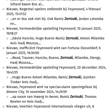
Sittard kwam Bos al...
Nieuws, Negental spelers ontbreekt bij Feyenoord, 4 februari
2025, 15:31:52
...en er dus ook niet bij. Ook Ramiz
Zerrouki
, Jordan Lotomba
en...
Nieuws, Vermoedelijke opstelling Feyenoord, 10 januari 2025,
16:18:27
...Dávid Hancko, Hugo Bueno Ramiz
Zerrouki
, Antoni Milambo
Anis Hadj Moussa,...
Nieuws, Inefficiënt Feyenoord wint van Fortuna Düsseldorf, 6
januari 2025, 16:30:00
...Read, Trauner, Hancko, Bueno,
Zerrouki
, Milambo, Stengs,
Hadj Moussa,...
Nieuws, Vermoedelijke opstelling Feyenoord, 20 december 2024,
16:43:55
...Hugo Bueno Antoni Milambo, Ramiz
Zerrouki
, Quinten
Timber Anis Hadj...
Nieuws, Feyenoord wint na spectaculaire openingsfase bij
Almere City, 10 november 2024, 14:29:59
...op naam van Hwang In-beom, Ramiz
Zerrouki
, Thomas
Beelen en Anis Hadj...
Nieuws, Veertien Feyenoord-internationals vliegen uit, 8