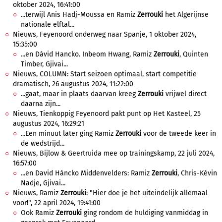
oktober 2024, 16:41:00
...terwijl Anis Hadj-Moussa en Ramiz
Zerrouki
het Algerijnse
nationale elftal...
Nieuws, Feyenoord onderweg naar Spanje, 1 oktober 2024,
15:35:00
...en Dávid Hancko. Inbeom Hwang, Ramiz
Zerrouki
, Quinten
Timber, Gjivai...
Nieuws, COLUMN: Start seizoen optimaal, start competitie
dramatisch, 26 augustus 2024, 11:22:00
...gaat, maar in plaats daarvan kreeg
Zerrouki
vrijwel direct
daarna zijn...
Nieuws, Tienkoppig Feyenoord pakt punt op Het Kasteel, 25
augustus 2024, 16:29:21
...Een minuut later ging Ramiz
Zerrouki
voor de tweede keer in
de wedstrijd...
Nieuws, Bijlow & Geertruida mee op trainingskamp, 22 juli 2024,
16:57:00
...en David Háncko Middenvelders: Ramiz
Zerrouki
, Chris-Kévin
Nadje, Gjivai...
Nieuws, Ramiz
Zerrouki
: "Hier doe je het uiteindelijk allemaal
voor!", 22 april 2024, 19:41:00
Ook Ramiz
Zerrouki
ging rondom de huldiging vanmiddag in