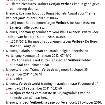
...lichte blessures. Trainer Gertjan
Verbeek
kan in geen geval
een beroep doen...
Nieuws, Koeman hoopt op Rinus Michels Award voor 'Trainer
van het Jaar', 25 april 2012, 21:08:44
...Hij moet het opnemen tegen
Verbeek
, De Boer, Bosz en
Langeler. Alle coaches...
Nieuws, Koeman genomineerd voor Rinus Michels Award voor
Trainer van het Jaar, 5 april 2012, 16:38:57
...2011/2012. Hij moet het opnemen tegen
Verbeek
De Boer,
Bosz en Langeler....
Nieuws, 'Salaris Koeman en Oranje enige hindernissen
verlenging Koeman' , 5 januari 2012, 07:19:40
...Co Adriaanse, Fred Rutten en Gertjan
Verbeek
hebben
allemaal een inkomen dat...
Nieuws, [video] Trainer
Verbeek
nog nooit koploper, 25
september 2011, 16:02:10
Klik hier
Nieuws,
Verbeek
werkt training in aanloop naar Feyenoord af in
zwembad, 23 september 2011, 16:12:40
Gertjan
Verbeek
verplaatste de vrijdagtraining van de
selectie van AZ naar het...
Nieuws, [video]
Verbeek
na zege op Feyenoord, 31 oktober 2010,