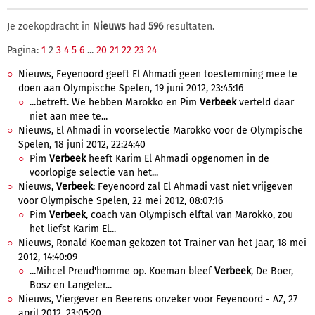
Je zoekopdracht in
Nieuws
had
596
resultaten.
Pagina:
1
2
3
4
5
6
...
20
21
22
23
24
Nieuws, Feyenoord geeft El Ahmadi geen toestemming mee te
doen aan Olympische Spelen, 19 juni 2012, 23:45:16
...betreft. We hebben Marokko en Pim
Verbeek
verteld daar
niet aan mee te...
Nieuws, El Ahmadi in voorselectie Marokko voor de Olympische
Spelen, 18 juni 2012, 22:24:40
Pim
Verbeek
heeft Karim El Ahmadi opgenomen in de
voorlopige selectie van het...
Nieuws,
Verbeek
: Feyenoord zal El Ahmadi vast niet vrijgeven
voor Olympische Spelen, 22 mei 2012, 08:07:16
Pim
Verbeek
, coach van Olympisch elftal van Marokko, zou
het liefst Karim El...
Nieuws, Ronald Koeman gekozen tot Trainer van het Jaar, 18 mei
2012, 14:40:09
...Mihcel Preud'homme op. Koeman bleef
Verbeek
, De Boer,
Bosz en Langeler...
Nieuws, Viergever en Beerens onzeker voor Feyenoord - AZ, 27
april 2012, 23:05:20