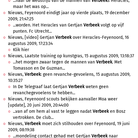
...naar de wedstrijd van de mannen van
Verbeek
s Heracles,
maar het was op...
Nieuws, Feyenoord eindigt jaar op vierde plaats, 19 december
2009, 21:47:25
...worden. Het Heracles van Gertjan
Verbeek
volgt op vijf
punten. Fc Utrecht...
Nieuws, [video] Gertjan
Verbeek
over Heracles-Feyenoord, 16
augustus 2009, 17:23:34
Klik hier
Nieuws, Laatste training op kunstgras, 15 augustus 2009, 13:18:37
...het morgen zwaar tegen de mannen van
Verbeek
. Met
Tomasson en De Guzman...
Nieuws,
Verbeek
: geen revanche-gevoelens, 15 augustus 2009,
10:35:27
In De Telegraaf laat Gertjan
Verbeek
weten geen
revanchegevoelens te hebben...
Nieuws, Feyenoord scouts bekijken aanvaller Moa weer
[update], 20 juni 2009, 20:44:00
...van af om hem al vast te leggen nadat
Verbeek
en Bosz
vertrokken. De club...
Nieuws,
Verbeek
moet zich stilhouden over Feyenoord, 19 juni
2009, 08:19:38
...mondeling contact gehad met Gertjan
Verbeek
naar