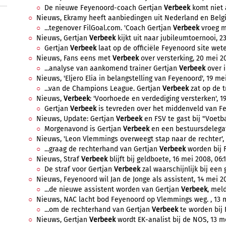
De nieuwe Feyenoord-coach Gertjan
Verbeek
komt niet a
Nieuws, Ekramy heeft aanbiedingen uit Nederland en België
...tegenover FilGoal.com. 'Coach Gertjan
Verbeek
vroeg me
Nieuws, Gertjan
Verbeek
kijkt uit naar jubileumtoernooi, 2
Gertjan
Verbeek
laat op de officiële Feyenoord site weten
Nieuws, Fans eens met
Verbeek
over versterking, 20 mei 20
...analyse van aankomend trainer Gertjan
Verbeek
over i
Nieuws, 'Eljero Elia in belangstelling van Feyenoord', 19 mei
...van de Champions League. Gertjan
Verbeek
zat op de t
Nieuws,
Verbeek
: 'Voorhoede en verdediging versterken', 19
Gertjan
Verbeek
is tevreden over het middenveld van F
Nieuws, Update: Gertjan
Verbeek
en FSV te gast bij "Voetbal
Morgenavond is Gertjan
Verbeek
en een bestuursdelegati
Nieuws, 'Leon Vlemmings overweegt stap naar de rechter', 1
...graag de rechterhand van Gertjan
Verbeek
worden bij F
Nieuws, Straf
Verbeek
blijft bij geldboete, 16 mei 2008, 06:
De straf voor Gertjan
Verbeek
zal waarschijnlijk bij een 
Nieuws, Feyenoord wil Jan de Jonge als assistent, 14 mei 20
...de nieuwe assistent worden van Gertjan
Verbeek
, meld
Nieuws, NAC lacht bod Feyenoord op Vlemmings weg. , 13 m
...om de rechterhand van Gertjan
Verbeek
te worden bij 
Nieuws, Gertjan
Verbeek
wordt EK-analist bij de NOS, 13 me