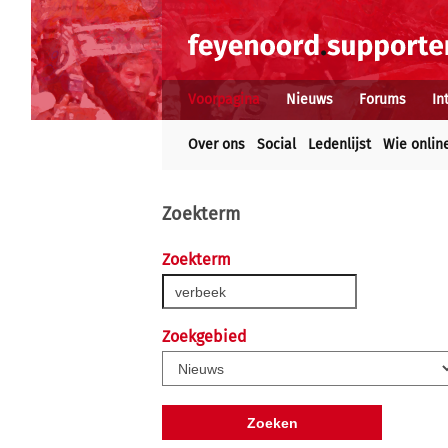
Voorpagina
Nieuws
Forums
In
Over ons
Social
Ledenlijst
Wie onlin
Zoekterm
Zoekterm
Zoekgebied