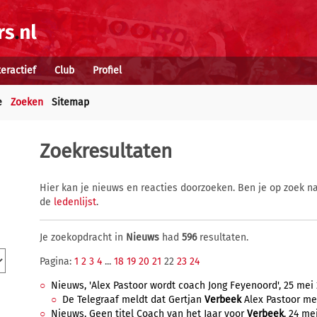
teractief
Club
Profiel
e
Zoeken
Sitemap
Zoekresultaten
Hier kan je nieuws en reacties doorzoeken. Ben je op zoek na
de
ledenlijst
.
Je zoekopdracht in
Nieuws
had
596
resultaten.
Pagina:
1
2
3
4
...
18
19
20
21
22
23
24
Nieuws, 'Alex Pastoor wordt coach Jong Feyenoord', 25 mei 
De Telegraaf meldt dat Gertjan
Verbeek
Alex Pastoor me
Nieuws, Geen titel Coach van het Jaar voor
Verbeek
, 24 me