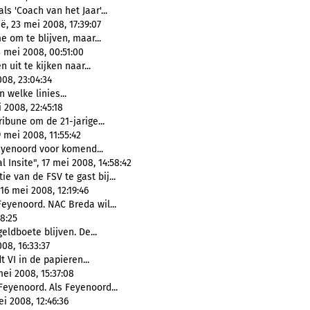
ls 'Coach van het Jaar'...
, 23 mei 2008, 17:39:07
 om te blijven, maar...
3 mei 2008, 00:51:00
 uit te kijken naar...
08, 23:04:34
n welke linies...
 2008, 22:45:18
ribune om de 21-jarige...
 mei 2008, 11:55:42
eyenoord voor komend...
 Insite", 17 mei 2008, 14:58:42
e van de FSV te gast bij...
6 mei 2008, 12:19:46
eyenoord. NAC Breda wil...
18:25
geldboete blijven. De...
08, 16:33:37
t VI in de papieren...
ei 2008, 15:37:08
Feyenoord. Als Feyenoord...
i 2008, 12:46:36