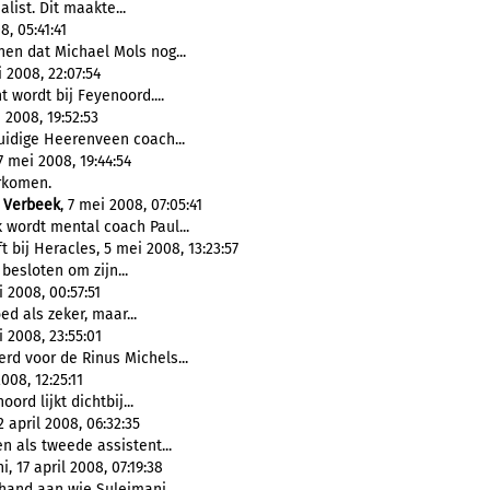
ist. Dit maakte...
, 05:41:41
en dat Michael Mols nog...
2008, 22:07:54
 wordt bij Feyenoord....
i 2008, 19:52:53
uidige Heerenveen coach...
7 mei 2008, 19:44:54
rkomen.
f
Verbeek
, 7 mei 2008, 07:05:41
 wordt mental coach Paul...
 bij Heracles, 5 mei 2008, 13:23:57
 besloten om zijn...
2008, 00:57:51
ed als zeker, maar...
 2008, 23:55:01
rd voor de Rinus Michels...
008, 12:25:11
oord lijkt dichtbij...
april 2008, 06:32:35
n als tweede assistent...
17 april 2008, 07:19:38
hand aan wie Sulejmani...