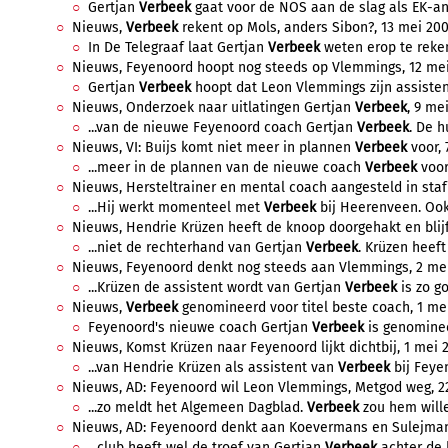
Gertjan
Verbeek
gaat voor de NOS aan de slag als EK-anal
Nieuws,
Verbeek
rekent op Mols, anders Sibon?, 13 mei 2008
In De Telegraaf laat Gertjan
Verbeek
weten erop te reken
Nieuws, Feyenoord hoopt nog steeds op Vlemmings, 12 mei 
Gertjan
Verbeek
hoopt dat Leon Vlemmings zijn assistent
Nieuws, Onderzoek naar uitlatingen Gertjan
Verbeek
, 9 me
...van de nieuwe Feyenoord coach Gertjan
Verbeek
. De h
Nieuws, VI: Buijs komt niet meer in plannen
Verbeek
voor, 
...meer in de plannen van de nieuwe coach
Verbeek
voo
Nieuws, Hersteltrainer en mental coach aangesteld in sta
...Hij werkt momenteel met
Verbeek
bij Heerenveen. Ook
Nieuws, Hendrie Krüzen heeft de knoop doorgehakt en blijft
...niet de rechterhand van Gertjan
Verbeek
. Krüzen heeft
Nieuws, Feyenoord denkt nog steeds aan Vlemmings, 2 mei 
...Krüzen de assistent wordt van Gertjan
Verbeek
is zo go
Nieuws,
Verbeek
genomineerd voor titel beste coach, 1 mei
Feyenoord's nieuwe coach Gertjan
Verbeek
is genominee
Nieuws, Komst Krüzen naar Feyenoord lijkt dichtbij, 1 mei 2
...van Hendrie Krüzen als assistent van
Verbeek
bij Feyen
Nieuws, AD: Feyenoord wil Leon Vlemmings, Metgod weg, 22 
...zo meldt het Algemeen Dagblad.
Verbeek
zou hem wille
Nieuws, AD: Feyenoord denkt aan Koevermans en Sulejmani, 
...club heeft wel de troef van Gertjan
Verbeek
achter de 