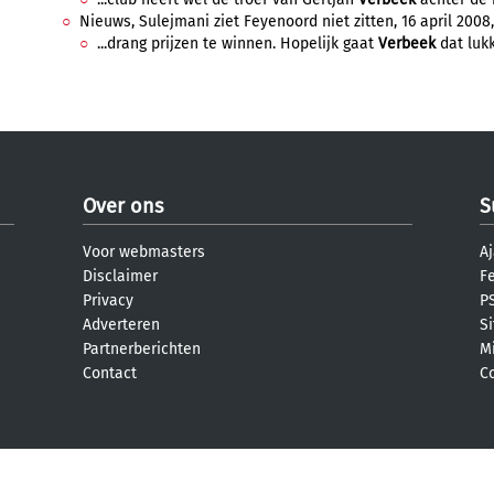
Nieuws, Sulejmani ziet Feyenoord niet zitten, 16 april 2008, 
...drang prijzen te winnen. Hopelijk gaat
Verbeek
dat lukk
Over ons
S
Voor webmasters
Aj
Disclaimer
F
Privacy
PS
Adverteren
S
Partnerberichten
M
Contact
C