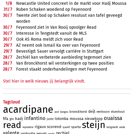
1/
8
Newcastle United concreet in de markt voor Hadj Moussa
31/
7
Ruben Schaken woedend op Feyenoord
30/
7
Twente ziet bod op Schaken resoluut van tafel geveegd
worden
30/
7
Feyenoord ziet in Van Rooij opvolger Read
30/
7
Interesse in Tengstedt vanuit de MLS
30/
7
Ook AS Roma meldt zich voor Read
29/
7
AZ neemt ook Ismail Ka over van Feyenoord
29/
7
Bevestigd: Sauer vervolgt carrière in Stuttgart
28/
7
Zechiël kan verbeterde aanbieding tegemoet zien
28/
7
Van Bronckhorst wil versterkingen op twee posities
28/
7
Forest staakt onderhandelingen met Feyenoord
Stel hier in welk nieuws jij belangrijk vindt.
Tagcloud
acardipane
deijl
bronckhorst
eenhoorn
elsenhout
borges
aivd
ouaissa
infantino
hadj
moussa
fifa
lotomba
nieuwkoop
gio
juste
steijn
read
rigaux
scorend
sparta
reputatie
sjaakf
tengstedt
ueda
valente
zechiel
vanhoutte
wessels
youtu