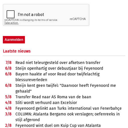
Laatste nieuws
7/
8
Read niet teleurgesteld over afketsen transfer
6/
8
Steijn openhartig over debuutjaar bij Feyenoord
6/
8
Bayern haakte af voor Read door twijfelachtig
blessureverleden
6/
8
Steijn kent geen twijfel: "Daarvoor heeft Feyenoord me
gehaald"
5/
8
Transfer Read naar AS Roma van de baan
4/
8
Sliti wordt verhuurd aan Excelsior
4/
8
Feyenoord gelinkt aan Turks international van Fenerbahçe
3/
8
COLUMN: Atalanta Bergamo ook verslagen; oefenreeks in
stijl afgerond
2/
8
Feyenoord wint duel om Kuip Cup van Atalanta