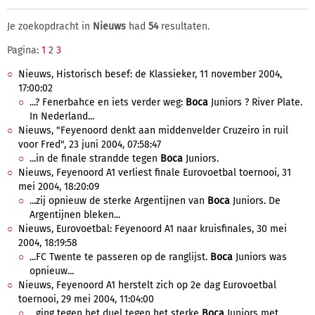
Je zoekopdracht in
Nieuws
had
54
resultaten.
Pagina:
1
2
3
Nieuws, Historisch besef: de Klassieker, 11 november 2004,
17:00:02
...? Fenerbahce en iets verder weg:
Boca
Juniors ? River Plate.
In Nederland...
Nieuws, "Feyenoord denkt aan middenvelder Cruzeiro in ruil
voor Fred", 23 juni 2004, 07:58:47
...in de finale strandde tegen
Boca
Juniors.
Nieuws, Feyenoord A1 verliest finale Eurovoetbal toernooi, 31
mei 2004, 18:20:09
...zij opnieuw de sterke Argentijnen van
Boca
Juniors. De
Argentijnen bleken...
Nieuws, Eurovoetbal: Feyenoord A1 naar kruisfinales, 30 mei
2004, 18:19:58
...FC Twente te passeren op de ranglijst.
Boca
Juniors was
opnieuw...
Nieuws, Feyenoord A1 herstelt zich op 2e dag Eurovoetbal
toernooi, 29 mei 2004, 11:04:00
...ging tegen het duel tegen het sterke
Boca
Juniors met