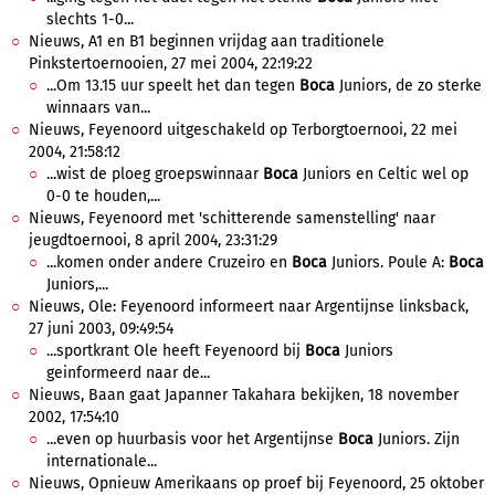
slechts 1-0...
Nieuws, A1 en B1 beginnen vrijdag aan traditionele
Pinkstertoernooien, 27 mei 2004, 22:19:22
...Om 13.15 uur speelt het dan tegen
Boca
Juniors, de zo sterke
winnaars van...
Nieuws, Feyenoord uitgeschakeld op Terborgtoernooi, 22 mei
2004, 21:58:12
...wist de ploeg groepswinnaar
Boca
Juniors en Celtic wel op
0-0 te houden,...
Nieuws, Feyenoord met 'schitterende samenstelling' naar
jeugdtoernooi, 8 april 2004, 23:31:29
...komen onder andere Cruzeiro en
Boca
Juniors. Poule A:
Boca
Juniors,...
Nieuws, Ole: Feyenoord informeert naar Argentijnse linksback,
27 juni 2003, 09:49:54
...sportkrant Ole heeft Feyenoord bij
Boca
Juniors
geinformeerd naar de...
Nieuws, Baan gaat Japanner Takahara bekijken, 18 november
2002, 17:54:10
...even op huurbasis voor het Argentijnse
Boca
Juniors. Zijn
internationale...
Nieuws, Opnieuw Amerikaans op proef bij Feyenoord, 25 oktober