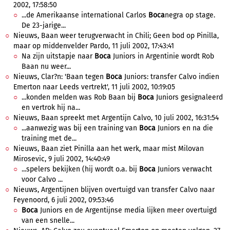
2002, 17:58:50
...de Amerikaanse international Carlos
Boca
negra op stage.
De 23-jarige...
Nieuws, Baan weer terugverwacht in Chili; Geen bod op Pinilla,
maar op middenvelder Pardo, 11 juli 2002, 17:43:41
Na zijn uitstapje naar
Boca
Juniors in Argentinie wordt Rob
Baan nu weer...
Nieuws, Clar?n: 'Baan tegen
Boca
Juniors: transfer Calvo indien
Emerton naar Leeds vertrekt', 11 juli 2002, 10:19:05
...konden melden was Rob Baan bij
Boca
Juniors gesignaleerd
en vertrok hij na...
Nieuws, Baan spreekt met Argentijn Calvo, 10 juli 2002, 16:31:54
...aanwezig was bij een training van
Boca
Juniors en na die
training met de...
Nieuws, Baan ziet Pinilla aan het werk, maar mist Milovan
Mirosevic, 9 juli 2002, 14:40:49
...spelers bekijken (hij wordt o.a. bij
Boca
Juniors verwacht
voor Calvo ...
Nieuws, Argentijnen blijven overtuigd van transfer Calvo naar
Feyenoord, 6 juli 2002, 09:53:46
Boca
Juniors en de Argentijnse media lijken meer overtuigd
van een snelle...