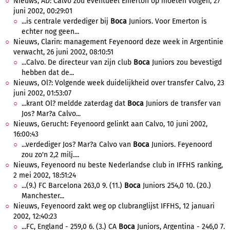
Nieuws, AD: Calvo zou eventueel Emerton op moeten volgen, 27
juni 2002, 00:29:01
...is centrale verdediger bij
Boca
Juniors. Voor Emerton is
echter nog geen...
Nieuws, Clarin: management Feyenoord deze week in Argentinie
verwacht, 26 juni 2002, 08:10:51
...Calvo. De directeur van zijn club
Boca
Juniors zou bevestigd
hebben dat de...
Nieuws, Ol?: Volgende week duidelijkheid over transfer Calvo, 23
juni 2002, 01:53:07
...krant Ol? meldde zaterdag dat
Boca
Juniors de transfer van
Jos? Mar?a Calvo...
Nieuws, Gerucht: Feyenoord gelinkt aan Calvo, 10 juni 2002,
16:00:43
...verdediger Jos? Mar?a Calvo van
Boca
Juniors. Feyenoord
zou zo'n 2,2 milj....
Nieuws, Feyenoord nu beste Nederlandse club in IFFHS ranking,
2 mei 2002, 18:51:24
...(9.) FC Barcelona 263,0 9. (11.)
Boca
Juniors 254,0 10. (20.)
Manchester...
Nieuws, Feyenoord zakt weg op clubranglijst IFFHS, 12 januari
2002, 12:40:23
...FC, England - 259,0 6. (3.) CA
Boca
Juniors, Argentina - 246,0 7.