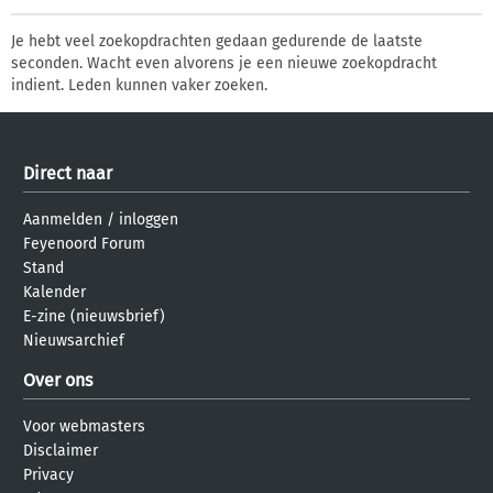
Je hebt veel zoekopdrachten gedaan gedurende de laatste
seconden. Wacht even alvorens je een nieuwe zoekopdracht
indient. Leden kunnen vaker zoeken.
Direct naar
Aanmelden
/
inloggen
Feyenoord Forum
Stand
Kalender
E-zine (nieuwsbrief)
Nieuwsarchief
Over ons
Voor webmasters
Disclaimer
Privacy