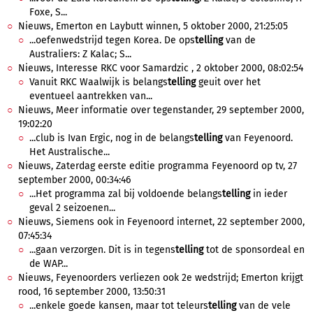
Foxe, S...
Nieuws, Emerton en Laybutt winnen, 5 oktober 2000, 21:25:05
...oefenwedstrijd tegen Korea. De ops
telling
van de
Australiers: Z Kalac; S...
Nieuws, Interesse RKC voor Samardzic , 2 oktober 2000, 08:02:54
Vanuit RKC Waalwijk is belangs
telling
geuit over het
eventueel aantrekken van...
Nieuws, Meer informatie over tegenstander, 29 september 2000,
19:02:20
...club is Ivan Ergic, nog in de belangs
telling
van Feyenoord.
Het Australische...
Nieuws, Zaterdag eerste editie programma Feyenoord op tv, 27
september 2000, 00:34:46
...Het programma zal bij voldoende belangs
telling
in ieder
geval 2 seizoenen...
Nieuws, Siemens ook in Feyenoord internet, 22 september 2000,
07:45:34
...gaan verzorgen. Dit is in tegens
telling
tot de sponsordeal en
de WAP...
Nieuws, Feyenoorders verliezen ook 2e wedstrijd; Emerton krijgt
rood, 16 september 2000, 13:50:31
...enkele goede kansen, maar tot teleurs
telling
van de vele