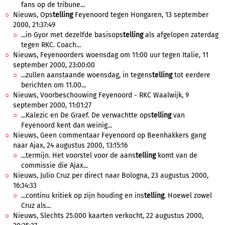
fans op de tribune...
Nieuws, Ops
telling
Feyenoord tegen Hongaren, 13 september
2000, 21:37:49
...in Gyor met dezelfde basisops
telling
als afgelopen zaterdag
tegen RKC. Coach...
Nieuws, Feyenoorders woensdag om 11:00 uur tegen Italie, 11
september 2000, 23:00:00
...zullen aanstaande woensdag, in tegens
telling
tot eerdere
berichten om 11.00...
Nieuws, Voorbeschouwing Feyenoord - RKC Waalwijk, 9
september 2000, 11:01:27
...Kalezic en De Graef. De verwachtte ops
telling
van
Feyenoord kent dan weinig...
Nieuws, Geen commentaar Feyenoord op Beenhakkers gang
naar Ajax, 24 augustus 2000, 13:15:16
...termijn. Het voorstel voor de aans
telling
komt van de
commissie die Ajax...
Nieuws, Julio Cruz per direct naar Bologna, 23 augustus 2000,
16:34:33
...continu kritiek op zijn houding en ins
telling
. Hoewel zowel
Cruz als...
Nieuws, Slechts 25.000 kaarten verkocht, 22 augustus 2000,