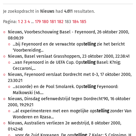
Je zoekopdracht in
Nieuws
had
4.611
resultaten.
Pagina:
1
2
3
4
...
179
180
181
182
183
184
185
Nieuws, Voorbeschouwing Basel - Feyenoord, 26 oktober 2000,
08:06:39
...bij Feyenoord en de verwachte ops
telling
zie het bericht
'Voorbereiding...
Nieuws, Basel verslaat Grasshoppers, 23 oktober 2000, 22:38:41
...van Feyenoord in de UEFA Cup. Ops
telling
Basel: K?nig;
Ceccaroni,...
Nieuws, Feyenoord verslaat Dordrecht met 0-3, 17 oktober 2000,
23:30:21
...scoorde) en de Pool Smolarek. Ops
telling
Feyenoord:
Malkowski (46....
Nieuws, Dinsdag oefenwedstrijd tegen Dordrecht'90, 16 oktober
2000, 19:29:21
...al experimenteren met een mogelijke ops
telling
zonder Van
Wonderen en Rzasa...
Nieuws, Australiers verliezen 2e wedstrijd, 8 oktober 2000,
01:42:48
...voor de Zuid Koreanen. De ops
telling
: Z Kalac; S Colosimo, H