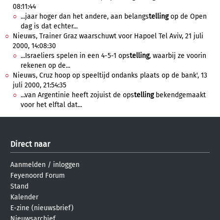
08:11:44
...jaar hoger dan het andere, aan belangs
telling
op de Open
dag is dat echter...
Nieuws, Trainer Graz waarschuwt voor Hapoel Tel Aviv, 21 juli
2000, 14:08:30
...Israeliers spelen in een 4-5-1 ops
telling
, waarbij ze voorin
rekenen op de...
Nieuws, Cruz hoop op speeltijd ondanks plaats op de bank', 13
juli 2000, 21:54:35
...van Argentinie heeft zojuist de ops
telling
bekendgemaakt
voor het elftal dat...
Direct naar
Aanmelden
/
inloggen
Feyenoord Forum
Stand
Kalender
E-zine (nieuwsbrief)
Nieuwsarchief