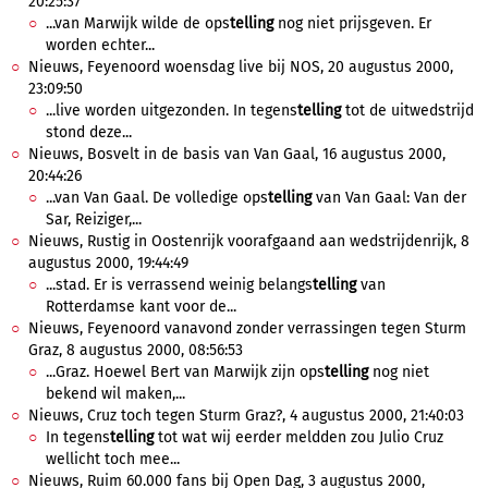
20:25:37
...van Marwijk wilde de ops
telling
nog niet prijsgeven. Er
worden echter...
Nieuws, Feyenoord woensdag live bij NOS, 20 augustus 2000,
23:09:50
...live worden uitgezonden. In tegens
telling
tot de uitwedstrijd
stond deze...
Nieuws, Bosvelt in de basis van Van Gaal, 16 augustus 2000,
20:44:26
...van Van Gaal. De volledige ops
telling
van Van Gaal: Van der
Sar, Reiziger,...
Nieuws, Rustig in Oostenrijk voorafgaand aan wedstrijdenrijk, 8
augustus 2000, 19:44:49
...stad. Er is verrassend weinig belangs
telling
van
Rotterdamse kant voor de...
Nieuws, Feyenoord vanavond zonder verrassingen tegen Sturm
Graz, 8 augustus 2000, 08:56:53
...Graz. Hoewel Bert van Marwijk zijn ops
telling
nog niet
bekend wil maken,...
Nieuws, Cruz toch tegen Sturm Graz?, 4 augustus 2000, 21:40:03
In tegens
telling
tot wat wij eerder meldden zou Julio Cruz
wellicht toch mee...
Nieuws, Ruim 60.000 fans bij Open Dag, 3 augustus 2000,