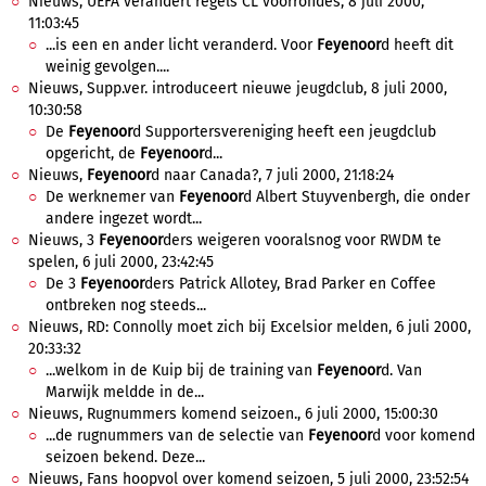
Nieuws, UEFA verandert regels CL voorrondes, 8 juli 2000,
11:03:45
...is een en ander licht veranderd. Voor
Feyenoor
d heeft dit
weinig gevolgen....
Nieuws, Supp.ver. introduceert nieuwe jeugdclub, 8 juli 2000,
10:30:58
De
Feyenoor
d Supportersvereniging heeft een jeugdclub
opgericht, de
Feyenoor
d...
Nieuws,
Feyenoor
d naar Canada?, 7 juli 2000, 21:18:24
De werknemer van
Feyenoor
d Albert Stuyvenbergh, die onder
andere ingezet wordt...
Nieuws, 3
Feyenoor
ders weigeren vooralsnog voor RWDM te
spelen, 6 juli 2000, 23:42:45
De 3
Feyenoor
ders Patrick Allotey, Brad Parker en Coffee
ontbreken nog steeds...
Nieuws, RD: Connolly moet zich bij Excelsior melden, 6 juli 2000,
20:33:32
...welkom in de Kuip bij de training van
Feyenoor
d. Van
Marwijk meldde in de...
Nieuws, Rugnummers komend seizoen., 6 juli 2000, 15:00:30
...de rugnummers van de selectie van
Feyenoor
d voor komend
seizoen bekend. Deze...
Nieuws, Fans hoopvol over komend seizoen, 5 juli 2000, 23:52:54