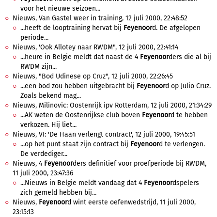
voor het nieuwe seizoen...
Nieuws, Van Gastel weer in training, 12 juli 2000, 22:48:52
...heeft de looptraining hervat bij
Feyenoor
d. De afgelopen
periode...
Nieuws, 'Ook Allotey naar RWDM", 12 juli 2000, 22:41:14
...heure in Belgie meldt dat naast de 4
Feyenoor
ders die al bij
RWDM zijn...
Nieuws, "Bod Udinese op Cruz", 12 juli 2000, 22:26:45
...een bod zou hebben uitgebracht bij
Feyenoor
d op Julio Cruz.
Zoals bekend mag...
Nieuws, Milinovic: Oostenrijk ipv Rotterdam, 12 juli 2000, 21:34:29
...AK weten de Oostenrijkse club boven
Feyenoor
d te hebben
verkozen. Hij liet...
Nieuws, VI: 'De Haan verlengt contract', 12 juli 2000, 19:45:51
...op het punt staat zijn contract bij
Feyenoor
d te verlengen.
De verdediger...
Nieuws, 4
Feyenoor
ders definitief voor proefperiode bij RWDM,
11 juli 2000, 23:47:36
...Nieuws in Belgie meldt vandaag dat 4
Feyenoor
dspelers
zich gemeld hebben bij...
Nieuws,
Feyenoor
d wint eerste oefenwedstrijd, 11 juli 2000,
23:15:13