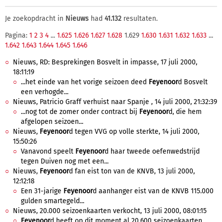
Je zoekopdracht in
Nieuws
had
41.132
resultaten.
Pagina:
1
2
3
4
...
1.625
1.626
1.627
1.628
1.629
1.630
1.631
1.632
1.633
...
1.642
1.643
1.644
1.645
1.646
Nieuws, RD: Besprekingen Bosvelt in impasse, 17 juli 2000,
18:11:19
...het einde van het vorige seizoen deed
Feyenoor
d Bosvelt
een verhogde...
Nieuws, Patricio Graff verhuist naar Spanje , 14 juli 2000, 21:32:39
...nog tot de zomer onder contract bij
Feyenoor
d, die hem
afgelopen seizoen...
Nieuws,
Feyenoor
d tegen VVG op volle sterkte, 14 juli 2000,
15:50:26
Vanavond speelt
Feyenoor
d haar tweede oefenwedstrijd
tegen Duiven nog met een...
Nieuws,
Feyenoor
d fan eist ton van de KNVB, 13 juli 2000,
12:12:18
Een 31-jarige
Feyenoor
d aanhanger eist van de KNVB 115.000
gulden smartegeld...
Nieuws, 20.000 seizoenkaarten verkocht, 13 juli 2000, 08:01:15
Feyenoor
d heeft op dit moment al 20.600 seizoenkaarten