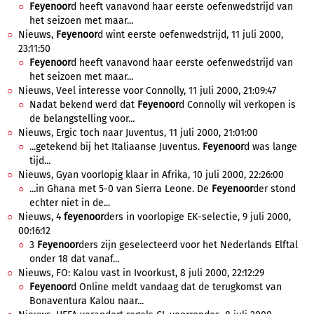
Feyenoor
d heeft vanavond haar eerste oefenwedstrijd van
het seizoen met maar...
Nieuws,
Feyenoor
d wint eerste oefenwedstrijd, 11 juli 2000,
23:11:50
Feyenoor
d heeft vanavond haar eerste oefenwedstrijd van
het seizoen met maar...
Nieuws, Veel interesse voor Connolly, 11 juli 2000, 21:09:47
Nadat bekend werd dat
Feyenoor
d Connolly wil verkopen is
de belangstelling voor...
Nieuws, Ergic toch naar Juventus, 11 juli 2000, 21:01:00
...getekend bij het Italiaanse Juventus.
Feyenoor
d was lange
tijd...
Nieuws, Gyan voorlopig klaar in Afrika, 10 juli 2000, 22:26:00
...in Ghana met 5-0 van Sierra Leone. De
Feyenoor
der stond
echter niet in de...
Nieuws, 4
feyenoor
ders in voorlopige EK-selectie, 9 juli 2000,
00:16:12
3
Feyenoor
ders zijn geselecteerd voor het Nederlands Elftal
onder 18 dat vanaf...
Nieuws, FO: Kalou vast in Ivoorkust, 8 juli 2000, 22:12:29
Feyenoor
d Online meldt vandaag dat de terugkomst van
Bonaventura Kalou naar...