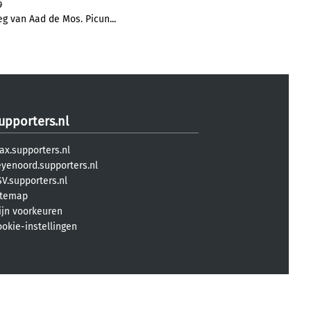
9
eg van Aad de Mos. Picun...
upporters.nl
ax.supporters.nl
eyenoord.supporters.nl
V.supporters.nl
itemap
ijn voorkeuren
ookie-instellingen