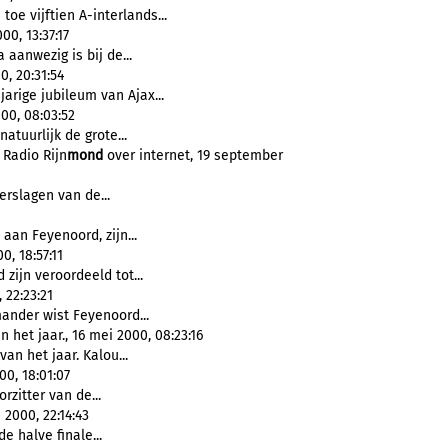
toe vijftien A-interlands...
0, 13:37:17
aanwezig is bij de...
, 20:31:54
arige jubileum van Ajax...
0, 08:03:52
natuurlijk de grote...
 Radio Rijn
mond
over internet, 19 september
erslagen van de...
aan Feyenoord, zijn...
0, 18:57:11
ijn veroordeeld tot...
 22:23:21
ander wist Feyenoord...
 het jaar., 16 mei 2000, 08:23:16
van het jaar. Kalou...
00, 18:01:07
orzitter van de...
 2000, 22:14:43
e halve finale...