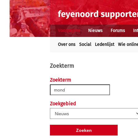
Voorpagina
Nieuws
Forums
In
Over ons
Social
Ledenlijst
Wie onlin
Zoekterm
Zoekterm
Zoekgebied