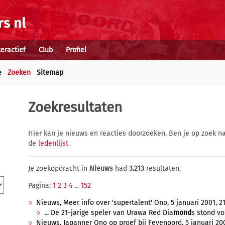
teractief
Club
Profiel
e
Zoeken
Sitemap
Zoekresultaten
Hier kan je nieuws en reacties doorzoeken. Ben je op zoek na
de
ledenlijst
.
Je zoekopdracht in
Nieuws
had
3.213
resultaten.
Pagina:
1
2
3
4
...
152
Nieuws, Meer info over 'supertalent' Ono, 5 januari 2001, 21
... De 21-jarige speler van Urawa Red Dia
mond
s stond vor
Nieuws, Japanner Ono op proef bij Feyenoord, 5 januari 200