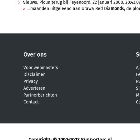
Nieuws, Picun terug bij Feyenoord, 22 januari 2000, 20:43:0
...maanden uitgeleend aan Urawa Red Dia
mond
s, de plo
Over ons
S
Voor webmasters
Aj
Disclaimer
F
Privacy
PS
Adverteren
S
Partnerberichten
M
Contact
C
Copyright: © 1999-2023
Supporters.nl