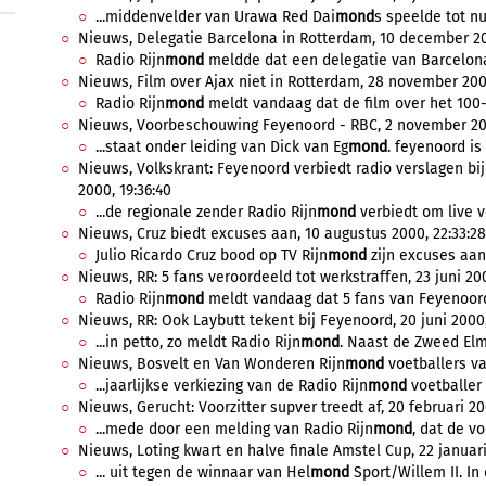
...middenvelder van Urawa Red Dai
mond
s speelde tot nu 
Nieuws, Delegatie Barcelona in Rotterdam, 10 december 200
Radio Rijn
mond
meldde dat een delegatie van Barcelona 
Nieuws, Film over Ajax niet in Rotterdam, 28 november 2000
Radio Rijn
mond
meldt vandaag dat de film over het 100-j
Nieuws, Voorbeschouwing Feyenoord - RBC, 2 november 200
...staat onder leiding van Dick van Eg
mond
. feyenoord is 
Nieuws, Volkskrant: Feyenoord verbiedt radio verslagen bij
2000, 19:36:40
...de regionale zender Radio Rijn
mond
verbiedt om live v
Nieuws, Cruz biedt excuses aan, 10 augustus 2000, 22:33:28
Julio Ricardo Cruz bood op TV Rijn
mond
zijn excuses aan 
Nieuws, RR: 5 fans veroordeeld tot werkstraffen, 23 juni 200
Radio Rijn
mond
meldt vandaag dat 5 fans van Feyenoord z
Nieuws, RR: Ook Laybutt tekent bij Feyenoord, 20 juni 2000,
...in petto, zo meldt Radio Rijn
mond
. Naast de Zweed Elm
Nieuws, Bosvelt en Van Wonderen Rijn
mond
voetballers van
...jaarlijkse verkiezing van de Radio Rijn
mond
voetballer 
Nieuws, Gerucht: Voorzitter supver treedt af, 20 februari 20
...mede door een melding van Radio Rijn
mond
, dat de vo
Nieuws, Loting kwart en halve finale Amstel Cup, 22 januari
... uit tegen de winnaar van Hel
mond
Sport/Willem II. In d