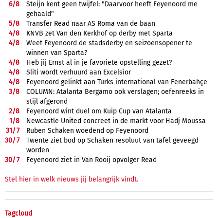
6/
8
Steijn kent geen twijfel: "Daarvoor heeft Feyenoord me
gehaald"
5/
8
Transfer Read naar AS Roma van de baan
4/
8
KNVB zet Van den Kerkhof op derby met Sparta
4/
8
Weet Feyenoord de stadsderby en seizoensopener te
winnen van Sparta?
4/
8
Heb jij Ernst al in je favoriete opstelling gezet?
4/
8
Sliti wordt verhuurd aan Excelsior
4/
8
Feyenoord gelinkt aan Turks international van Fenerbahçe
3/
8
COLUMN: Atalanta Bergamo ook verslagen; oefenreeks in
stijl afgerond
2/
8
Feyenoord wint duel om Kuip Cup van Atalanta
1/
8
Newcastle United concreet in de markt voor Hadj Moussa
31/
7
Ruben Schaken woedend op Feyenoord
30/
7
Twente ziet bod op Schaken resoluut van tafel geveegd
worden
30/
7
Feyenoord ziet in Van Rooij opvolger Read
Stel hier in welk nieuws jij belangrijk vindt.
Tagcloud