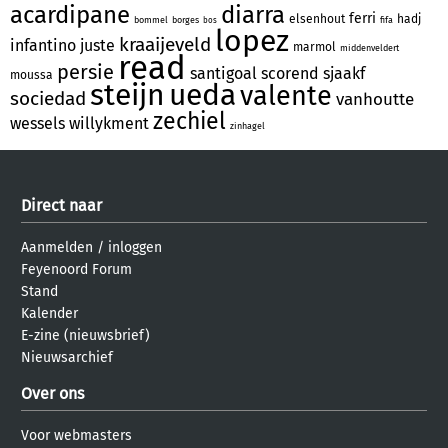
acardipane
diarra
ferri
elsenhout
hadj
bommel
borges
fifa
bos
lopez
kraaijeveld
infantino
juste
marmol
middenveldert
read
persie
santigoal
scorend
sjaakf
moussa
steijn
ueda
valente
sociedad
vanhoutte
zechiel
wessels
willykment
zinhagel
Direct naar
Aanmelden
/
inloggen
Feyenoord Forum
Stand
Kalender
E-zine (nieuwsbrief)
Nieuwsarchief
Over ons
Voor webmasters