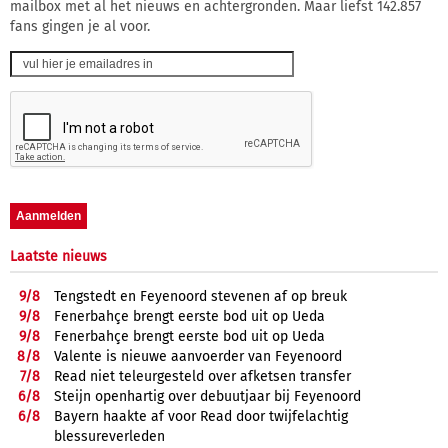
mailbox met al het nieuws en achtergronden. Maar liefst 142.857
fans gingen je al voor.
Laatste nieuws
9/
8
Tengstedt en Feyenoord stevenen af op breuk
9/
8
Fenerbahçe brengt eerste bod uit op Ueda
9/
8
Fenerbahçe brengt eerste bod uit op Ueda
8/
8
Valente is nieuwe aanvoerder van Feyenoord
7/
8
Read niet teleurgesteld over afketsen transfer
6/
8
Steijn openhartig over debuutjaar bij Feyenoord
6/
8
Bayern haakte af voor Read door twijfelachtig
blessureverleden