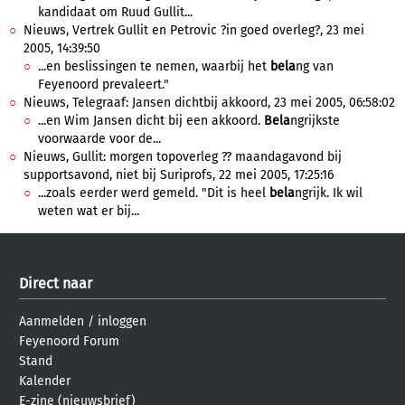
kandidaat om Ruud Gullit...
Nieuws, Vertrek Gullit en Petrovic ?in goed overleg?, 23 mei
2005, 14:39:50
...en beslissingen te nemen, waarbij het
bela
ng van
Feyenoord prevaleert."
Nieuws, Telegraaf: Jansen dichtbij akkoord, 23 mei 2005, 06:58:02
...en Wim Jansen dicht bij een akkoord.
Bela
ngrijkste
voorwaarde voor de...
Nieuws, Gullit: morgen topoverleg ?? maandagavond bij
supportsavond, niet bij Suriprofs, 22 mei 2005, 17:25:16
...zoals eerder werd gemeld. "Dit is heel
bela
ngrijk. Ik wil
weten wat er bij...
Direct naar
Aanmelden
/
inloggen
Feyenoord Forum
Stand
Kalender
E-zine (nieuwsbrief)