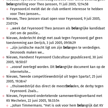
bela
ngstelling voor Theo Janssen, 11 juli 2005, 12:14:58
Feyenoord.nl meldt dat de club ontkent interesse te hebben
voor Theo Janssen...
Nieuws, Theo Janssen staat open voor Feyenoord, 9 juli 2005,
23:01:54
...week dat Feyenoord Theo Janssen als
bela
ngrijke kandidaat
ziet om de positie...
Nieuws, Anderlecht dreigt met zaak tegen Feyenoord; gaf geen
toestemming aan Derijck, 3 juli 2005, 09:56:29
...zijn juridische macht ligt om zijn
bela
ngen te verdedigen.
Desnoods maken we...
Nieuws, Handvest Feyenoord Clubcultuur gepubliceerd, 30 juni
2005, 18:50:07
...vooraf overlegd worden. Dit
bela
ngrijke document kan op de
internetsite...
Nieuws, Tweede competitiewedstrijd uit tegen Sparta?, 25 juni
2005, 19:38:47
...thuiswedstrijd dus direct de meest
bela
den, de derby tegen
Feyenoord. Zoals...
Nieuws, Feyenoord ondertekende samenwerkingsverband met
KV Mechelen, 22 juni 2005, 18:33:54
...Johan Timmermans. "Het is ook voor hem
bela
ngrijk dat KV