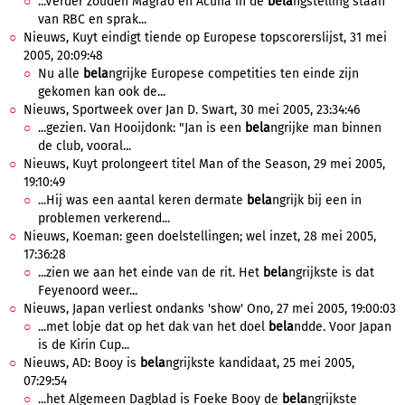
...Verder zouden Magrao en Acuna in de
bela
ngstelling staan
van RBC en sprak...
Nieuws, Kuyt eindigt tiende op Europese topscorerslijst, 31 mei
2005, 20:09:48
Nu alle
bela
ngrijke Europese competities ten einde zijn
gekomen kan ook de...
Nieuws, Sportweek over Jan D. Swart, 30 mei 2005, 23:34:46
...gezien. Van Hooijdonk: "Jan is een
bela
ngrijke man binnen
de club, vooral...
Nieuws, Kuyt prolongeert titel Man of the Season, 29 mei 2005,
19:10:49
...Hij was een aantal keren dermate
bela
ngrijk bij een in
problemen verkerend...
Nieuws, Koeman: geen doelstellingen; wel inzet, 28 mei 2005,
17:36:28
...zien we aan het einde van de rit. Het
bela
ngrijkste is dat
Feyenoord weer...
Nieuws, Japan verliest ondanks 'show' Ono, 27 mei 2005, 19:00:03
...met lobje dat op het dak van het doel
bela
ndde. Voor Japan
is de Kirin Cup...
Nieuws, AD: Booy is
bela
ngrijkste kandidaat, 25 mei 2005,
07:29:54
...het Algemeen Dagblad is Foeke Booy de
bela
ngrijkste