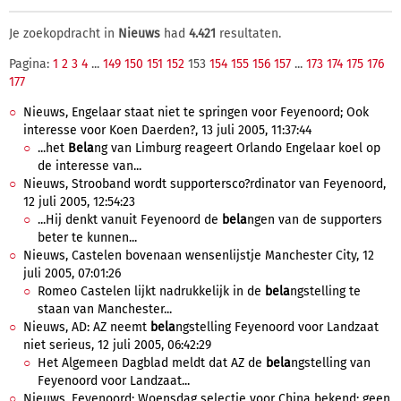
Je zoekopdracht in
Nieuws
had
4.421
resultaten.
Pagina:
1
2
3
4
...
149
150
151
152
153
154
155
156
157
...
173
174
175
176
177
Nieuws, Engelaar staat niet te springen voor Feyenoord; Ook
interesse voor Koen Daerden?, 13 juli 2005, 11:37:44
...het
Bela
ng van Limburg reageert Orlando Engelaar koel op
de interesse van...
Nieuws, Strooband wordt supportersco?rdinator van Feyenoord,
12 juli 2005, 12:54:23
...Hij denkt vanuit Feyenoord de
bela
ngen van de supporters
beter te kunnen...
Nieuws, Castelen bovenaan wensenlijstje Manchester City, 12
juli 2005, 07:01:26
Romeo Castelen lijkt nadrukkelijk in de
bela
ngstelling te
staan van Manchester...
Nieuws, AD: AZ neemt
bela
ngstelling Feyenoord voor Landzaat
niet serieus, 12 juli 2005, 06:42:29
Het Algemeen Dagblad meldt dat AZ de
bela
ngstelling van
Feyenoord voor Landzaat...
Nieuws, Feyenoord: Woensdag selectie voor China bekend; geen