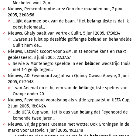
Mechelen wint. Zijn...
Nieuws, Persconferentie arts: Ono drie maanden out, 7 juni
2005, 21:08:56
...lijkt daarmee ook van de baan. "Het
bela
ngrijkste is dat ik
eerst helemaal...
Nieuws, Ghaly baalt van vertrek Gullit, 5 juni 2005, 17:36:34
...waren ze juist op dezelfde golflengte
bela
nd en behandelde
Gullit hem de...
Nieuws, Lazovic scoort voor S&M, mist enorme kans en raakt
geblesseerd, 3 juni 2005, 22:37:57
Servie & Montenegro speelde in een
bela
den wedstrijd thuis
met 1-1 gelijk tegen...
Nieuws, AD: Feyenoord zag af van Quincy Owusu Abeyie, 3 juni
2005, 07:20:18
...van Arsenal en is hij een van de
bela
ngrijkste spelers van
Oranje onder 20...
Nieuws, Feyenoord vooralsnog als vijfde geplaatst in UEFA Cup,
2 juni 2005, 18:04:24
...de UEFA Cup won. Het is dus van
bela
ng dat Feyenoord de
komende twee jaren...
Nieuws, Vrijdag praat Koeman met Wotte; Ook Groningen in de
markt voor Lazovic, 1 juni 2005, 19:23:18