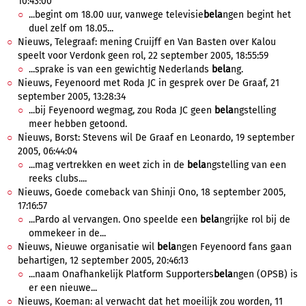
10:43:00
...begint om 18.00 uur, vanwege televisie
bela
ngen begint het
duel zelf om 18.05...
Nieuws, Telegraaf: mening Cruijff en Van Basten over Kalou
speelt voor Verdonk geen rol, 22 september 2005, 18:55:59
...sprake is van een gewichtig Nederlands
bela
ng.
Nieuws, Feyenoord met Roda JC in gesprek over De Graaf, 21
september 2005, 13:28:34
...bij Feyenoord wegmag, zou Roda JC geen
bela
ngstelling
meer hebben getoond.
Nieuws, Borst: Stevens wil De Graaf en Leonardo, 19 september
2005, 06:44:04
...mag vertrekken en weet zich in de
bela
ngstelling van een
reeks clubs....
Nieuws, Goede comeback van Shinji Ono, 18 september 2005,
17:16:57
...Pardo al vervangen. Ono speelde een
bela
ngrijke rol bij de
ommekeer in de...
Nieuws, Nieuwe organisatie wil
bela
ngen Feyenoord fans gaan
behartigen, 12 september 2005, 20:46:13
...naam Onafhankelijk Platform Supporters
bela
ngen (OPSB) is
er een nieuwe...
Nieuws, Koeman: al verwacht dat het moeilijk zou worden, 11