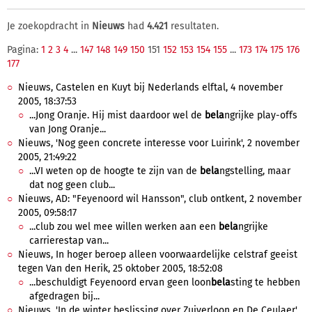
Je zoekopdracht in
Nieuws
had
4.421
resultaten.
Pagina:
1
2
3
4
...
147
148
149
150
151
152
153
154
155
...
173
174
175
176
177
Nieuws, Castelen en Kuyt bij Nederlands elftal, 4 november
2005, 18:37:53
...Jong Oranje. Hij mist daardoor wel de
bela
ngrijke play-offs
van Jong Oranje...
Nieuws, 'Nog geen concrete interesse voor Luirink', 2 november
2005, 21:49:22
...VI weten op de hoogte te zijn van de
bela
ngstelling, maar
dat nog geen club...
Nieuws, AD: "Feyenoord wil Hansson", club ontkent, 2 november
2005, 09:58:17
...club zou wel mee willen werken aan een
bela
ngrijke
carrierestap van...
Nieuws, In hoger beroep alleen voorwaardelijke celstraf geeist
tegen Van den Herik, 25 oktober 2005, 18:52:08
...beschuldigt Feyenoord ervan geen loon
bela
sting te hebben
afgedragen bij...
Nieuws, 'In de winter beslissing over Zuiverloon en De Ceulaer',