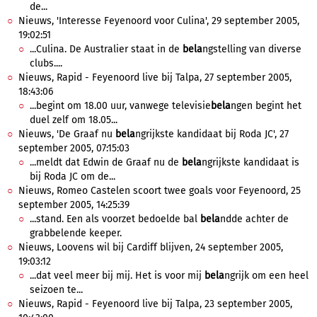
de...
Nieuws, 'Interesse Feyenoord voor Culina', 29 september 2005,
19:02:51
...Culina. De Australier staat in de
bela
ngstelling van diverse
clubs....
Nieuws, Rapid - Feyenoord live bij Talpa, 27 september 2005,
18:43:06
...begint om 18.00 uur, vanwege televisie
bela
ngen begint het
duel zelf om 18.05...
Nieuws, 'De Graaf nu
bela
ngrijkste kandidaat bij Roda JC', 27
september 2005, 07:15:03
...meldt dat Edwin de Graaf nu de
bela
ngrijkste kandidaat is
bij Roda JC om de...
Nieuws, Romeo Castelen scoort twee goals voor Feyenoord, 25
september 2005, 14:25:39
...stand. Een als voorzet bedoelde bal
bela
ndde achter de
grabbelende keeper.
Nieuws, Loovens wil bij Cardiff blijven, 24 september 2005,
19:03:12
...dat veel meer bij mij. Het is voor mij
bela
ngrijk om een heel
seizoen te...
Nieuws, Rapid - Feyenoord live bij Talpa, 23 september 2005,