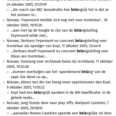
24 oktober 2005, 07:25:19
...De coach van RKC benadrukte hoe
bela
ngrijk het is dat ze
het seizoen in...
Nieuws, 'Feyenoord meldde zich nog niet voor Huntelaar' , 18
oktober 2005, 18:51:26
...aan niet op de hoogte te zijn van de
bela
ngstelling.
Feyenoord wilde niet...
Nieuws, Derksen: Feyenoord nu concreet
bela
ngstelling voor
Huntelaar als opvolger van Kuyt, 17 oktober 2005, 23:42:41
...Derksen heeft Feyenoord nu concreet
bela
ngstelling voor
Klaas-Jan Huntelaar...
Nieuws, Voorrang voor rechtzaak Kalou bij rechtbank, 11 oktober
2005, 19:32:38
...kunnen overtuigen van het 'spoedeisend
bela
ng' van de
zaak. Die dient nu op...
Nieuws, Alleen Van der Sar kreeg meer speelminuten dan Kuyt,
9 oktober 2005, 11:10:22
Kuyt had een
bela
ngrijk aandeel in de WK-kwalificatie. In de
gehele reeks...
Nieuws, Jong Oranje door naar play-offs; doelpunt Castelen, 7
oktober 2005, 20:56:10
...aanvaller Romeo Castelen speelde een
bela
ngrijke rol door