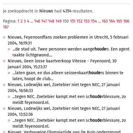
Je zoekopdracht in
Nieuws
had
4.154
resultaten.
Pagina:
1
2
3
4
...
146
147
148
149
150
151
152
153
154
...
163
164
165
166
167
Nieuws, Feyenoordfans zoeken problemen in Utrecht, 5 februari
2004, 16:19:31
...de stad uit. Twee personen werden aange
houde
n. Een agent
raakte lichtgewond....
Nieuws, Geen losse kaartverkoop Vitesse - Feyenoord, 30
januari 2004, 15:23:37
...laten gaan, en dus alleen seizoenkaart
houde
rs binnen te
laten, hoopt de club...
Nieuws, Lodewijks wel, Zoetebier niet tegen NEC, 27 januari
2004, 16:58:33
...tegen NEC. Zoetebier kampt met een sc
houde
rblessure, zo
meldt feyenoord.nl.
Nieuws, Lodewijks wel, Zoetebier niet tegen NEC, 27 januari
2004, 13:52:36
...tegen NEC. Zoetebier kampt met een sc
houde
rblessure, zo
meldt feyenoord.nl.
Nieuws, Verbouwing Olympiazijde van De Kuip ondersteund