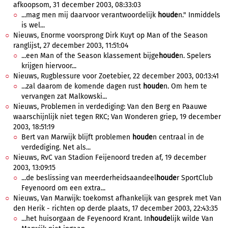
afkoopsom, 31 december 2003, 08:33:03
...mag men mij daarvoor verantwoordelijk
houde
n." Inmiddels
is wel...
Nieuws, Enorme voorsprong Dirk Kuyt op Man of the Season
ranglijst, 27 december 2003, 11:51:04
...een Man of the Season klassement bijge
houde
n. Spelers
krijgen hiervoor...
Nieuws, Rugblessure voor Zoetebier, 22 december 2003, 00:13:41
...zal daarom de komende dagen rust
houde
n. Om hem te
vervangen zat Malkowski...
Nieuws, Problemen in verdediging: Van den Berg en Paauwe
waarschijnlijk niet tegen RKC; Van Wonderen griep, 19 december
2003, 18:51:19
Bert van Marwijk blijft problemen
houde
n centraal in de
verdediging. Net als...
Nieuws, RvC van Stadion Feijenoord treden af, 19 december
2003, 13:09:15
...de beslissing van meerderheidsaandeel
houde
r SportClub
Feyenoord om een extra...
Nieuws, Van Marwijk: toekomst afhankelijk van gesprek met Van
den Herik - richten op derde plaats, 17 december 2003, 22:43:35
...het huisorgaan de Feyenoord Krant. In
houde
lijk wilde Van