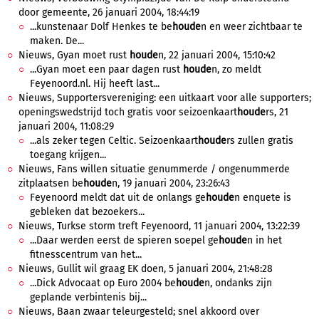
door gemeente, 26 januari 2004, 18:44:19
...kunstenaar Dolf Henkes te be
houde
n en weer zichtbaar te
maken. De...
Nieuws, Gyan moet rust
houde
n, 22 januari 2004, 15:10:42
...Gyan moet een paar dagen rust
houde
n, zo meldt
Feyenoord.nl. Hij heeft last...
Nieuws, Supportersvereniging: een uitkaart voor alle supporters;
openingswedstrijd toch gratis voor seizoenkaart
houde
rs, 21
januari 2004, 11:08:29
...als zeker tegen Celtic. Seizoenkaart
houde
rs zullen gratis
toegang krijgen...
Nieuws, Fans willen situatie genummerde / ongenummerde
zitplaatsen be
houde
n, 19 januari 2004, 23:26:43
Feyenoord meldt dat uit de onlangs ge
houde
n enquete is
gebleken dat bezoekers...
Nieuws, Turkse storm treft Feyenoord, 11 januari 2004, 13:22:39
...Daar werden eerst de spieren soepel ge
houde
n in het
fitnesscentrum van het...
Nieuws, Gullit wil graag EK doen, 5 januari 2004, 21:48:28
...Dick Advocaat op Euro 2004 be
houde
n, ondanks zijn
geplande verbintenis bij...
Nieuws, Baan zwaar teleurgesteld; snel akkoord over