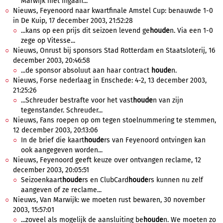
Marwijk niet ingaan...
Nieuws, Feyenoord naar kwartfinale Amstel Cup: benauwde 1-0
in De Kuip, 17 december 2003, 21:52:28
...kans op een prijs dit seizoen levend ge
houde
n. Via een 1-0
zege op Vitesse...
Nieuws, Onrust bij sponsors Stad Rotterdam en Staatsloterij, 16
december 2003, 20:46:58
...de sponsor absoluut aan haar contract
houde
n.
Nieuws, Forse nederlaag in Enschede: 4-2, 13 december 2003,
21:25:26
...Schreuder bestrafte voor het vast
houde
n van zijn
tegenstander. Schreuder...
Nieuws, Fans roepen op om tegen stoelnummering te stemmen,
12 december 2003, 20:13:06
In de brief die kaart
houde
rs van Feyenoord ontvingen kan
ook aangegeven worden...
Nieuws, Feyenoord geeft keuze over ontvangen reclame, 12
december 2003, 20:05:51
Seizoenkaart
houde
rs en ClubCard
houde
rs kunnen nu zelf
aangeven of ze reclame...
Nieuws, Van Marwijk: we moeten rust bewaren, 30 november
2003, 15:57:01
...zoveel als mogelijk de aansluiting be
houde
n. We moeten zo