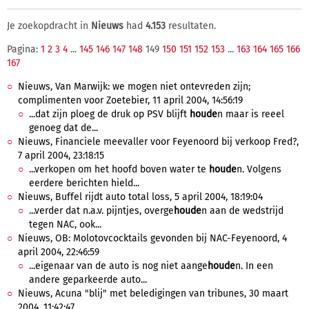
Je zoekopdracht in
Nieuws
had
4.153
resultaten.
Pagina:
1
2
3
4
...
145
146
147
148
149
150
151
152
153
...
163
164
165
166
167
Nieuws, Van Marwijk: we mogen niet ontevreden zijn;
complimenten voor Zoetebier, 11 april 2004, 14:56:19
...dat zijn ploeg de druk op PSV blijft
houde
n maar is reeel
genoeg dat de...
Nieuws, Financiele meevaller voor Feyenoord bij verkoop Fred?,
7 april 2004, 23:18:15
...verkopen om het hoofd boven water te
houde
n. Volgens
eerdere berichten hield...
Nieuws, Buffel rijdt auto total loss, 5 april 2004, 18:19:04
...verder dat n.a.v. pijntjes, overge
houde
n aan de wedstrijd
tegen NAC, ook...
Nieuws, OB: Molotovcocktails gevonden bij NAC-Feyenoord, 4
april 2004, 22:46:59
...eigenaar van de auto is nog niet aange
houde
n. In een
andere geparkeerde auto...
Nieuws, Acuna "blij" met beledigingen van tribunes, 30 maart
2004, 11:42:47