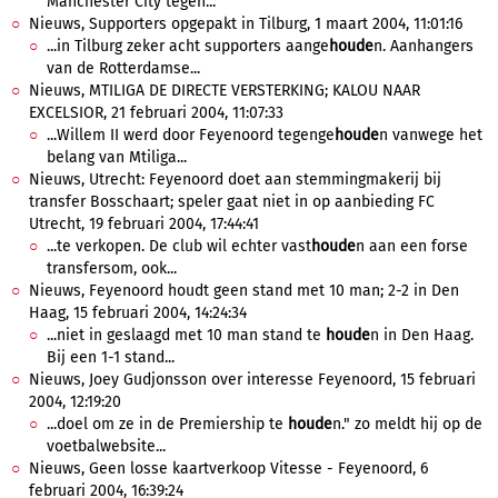
Manchester City tegen...
Nieuws, Supporters opgepakt in Tilburg, 1 maart 2004, 11:01:16
...in Tilburg zeker acht supporters aange
houde
n. Aanhangers
van de Rotterdamse...
Nieuws, MTILIGA DE DIRECTE VERSTERKING; KALOU NAAR
EXCELSIOR, 21 februari 2004, 11:07:33
...Willem II werd door Feyenoord tegenge
houde
n vanwege het
belang van Mtiliga...
Nieuws, Utrecht: Feyenoord doet aan stemmingmakerij bij
transfer Bosschaart; speler gaat niet in op aanbieding FC
Utrecht, 19 februari 2004, 17:44:41
...te verkopen. De club wil echter vast
houde
n aan een forse
transfersom, ook...
Nieuws, Feyenoord houdt geen stand met 10 man; 2-2 in Den
Haag, 15 februari 2004, 14:24:34
...niet in geslaagd met 10 man stand te
houde
n in Den Haag.
Bij een 1-1 stand...
Nieuws, Joey Gudjonsson over interesse Feyenoord, 15 februari
2004, 12:19:20
...doel om ze in de Premiership te
houde
n." zo meldt hij op de
voetbalwebsite...
Nieuws, Geen losse kaartverkoop Vitesse - Feyenoord, 6
februari 2004, 16:39:24