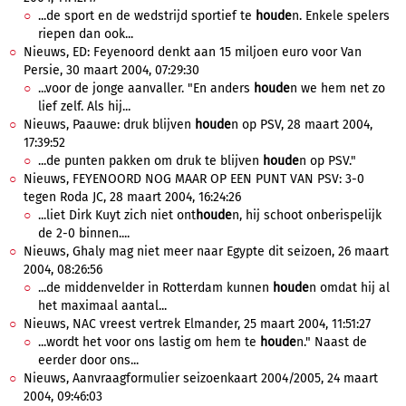
...de sport en de wedstrijd sportief te
houde
n. Enkele spelers
riepen dan ook...
Nieuws, ED: Feyenoord denkt aan 15 miljoen euro voor Van
Persie, 30 maart 2004, 07:29:30
...voor de jonge aanvaller. "En anders
houde
n we hem net zo
lief zelf. Als hij...
Nieuws, Paauwe: druk blijven
houde
n op PSV, 28 maart 2004,
17:39:52
...de punten pakken om druk te blijven
houde
n op PSV."
Nieuws, FEYENOORD NOG MAAR OP EEN PUNT VAN PSV: 3-0
tegen Roda JC, 28 maart 2004, 16:24:26
...liet Dirk Kuyt zich niet ont
houde
n, hij schoot onberispelijk
de 2-0 binnen....
Nieuws, Ghaly mag niet meer naar Egypte dit seizoen, 26 maart
2004, 08:26:56
...de middenvelder in Rotterdam kunnen
houde
n omdat hij al
het maximaal aantal...
Nieuws, NAC vreest vertrek Elmander, 25 maart 2004, 11:51:27
...wordt het voor ons lastig om hem te
houde
n." Naast de
eerder door ons...
Nieuws, Aanvraagformulier seizoenkaart 2004/2005, 24 maart
2004, 09:46:03