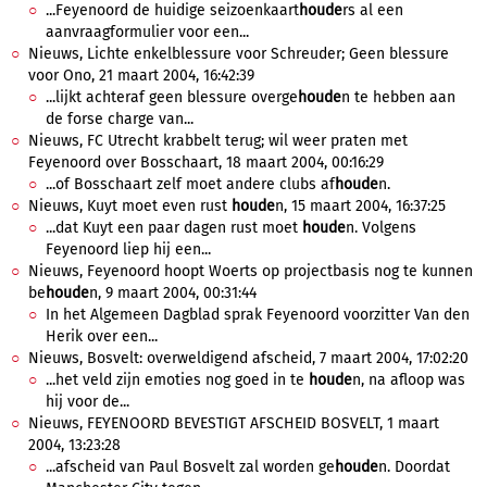
...Feyenoord de huidige seizoenkaart
houde
rs al een
aanvraagformulier voor een...
Nieuws, Lichte enkelblessure voor Schreuder; Geen blessure
voor Ono, 21 maart 2004, 16:42:39
...lijkt achteraf geen blessure overge
houde
n te hebben aan
de forse charge van...
Nieuws, FC Utrecht krabbelt terug; wil weer praten met
Feyenoord over Bosschaart, 18 maart 2004, 00:16:29
...of Bosschaart zelf moet andere clubs af
houde
n.
Nieuws, Kuyt moet even rust
houde
n, 15 maart 2004, 16:37:25
...dat Kuyt een paar dagen rust moet
houde
n. Volgens
Feyenoord liep hij een...
Nieuws, Feyenoord hoopt Woerts op projectbasis nog te kunnen
be
houde
n, 9 maart 2004, 00:31:44
In het Algemeen Dagblad sprak Feyenoord voorzitter Van den
Herik over een...
Nieuws, Bosvelt: overweldigend afscheid, 7 maart 2004, 17:02:20
...het veld zijn emoties nog goed in te
houde
n, na afloop was
hij voor de...
Nieuws, FEYENOORD BEVESTIGT AFSCHEID BOSVELT, 1 maart
2004, 13:23:28
...afscheid van Paul Bosvelt zal worden ge
houde
n. Doordat