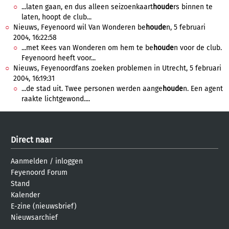
...laten gaan, en dus alleen seizoenkaart
houde
rs binnen te
laten, hoopt de club...
Nieuws, Feyenoord wil Van Wonderen be
houde
n, 5 februari
2004, 16:22:58
...met Kees van Wonderen om hem te be
houde
n voor de club.
Feyenoord heeft voor...
Nieuws, Feyenoordfans zoeken problemen in Utrecht, 5 februari
2004, 16:19:31
...de stad uit. Twee personen werden aange
houde
n. Een agent
raakte lichtgewond....
Direct naar
Aanmelden
/
inloggen
Feyenoord Forum
Stand
Kalender
E-zine (nieuwsbrief)
Nieuwsarchief