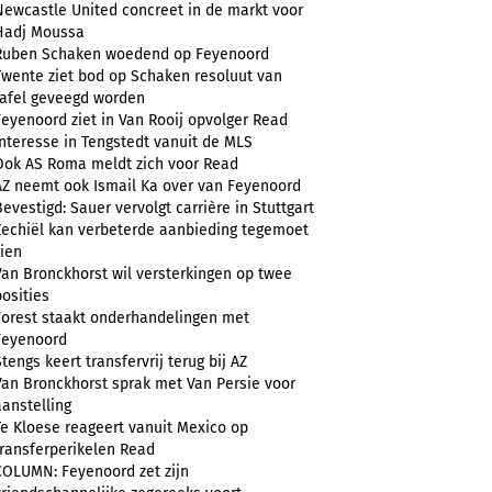
Newcastle United concreet in de markt voor
Hadj Moussa
Ruben Schaken woedend op Feyenoord
Twente ziet bod op Schaken resoluut van
tafel geveegd worden
Feyenoord ziet in Van Rooij opvolger Read
Interesse in Tengstedt vanuit de MLS
Ook AS Roma meldt zich voor Read
AZ neemt ook Ismail Ka over van Feyenoord
Bevestigd: Sauer vervolgt carrière in Stuttgart
Zechiël kan verbeterde aanbieding tegemoet
zien
Van Bronckhorst wil versterkingen op twee
posities
Forest staakt onderhandelingen met
Feyenoord
Stengs keert transfervrij terug bij AZ
Van Bronckhorst sprak met Van Persie voor
aanstelling
Te Kloese reageert vanuit Mexico op
transferperikelen Read
COLUMN: Feyenoord zet zijn