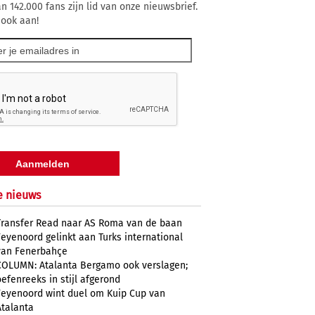
n 142.000 fans zijn lid van onze nieuwsbrief.
 ook aan!
e nieuws
Transfer Read naar AS Roma van de baan
Feyenoord gelinkt aan Turks international
van Fenerbahçe
COLUMN: Atalanta Bergamo ook verslagen;
oefenreeks in stijl afgerond
Feyenoord wint duel om Kuip Cup van
Atalanta