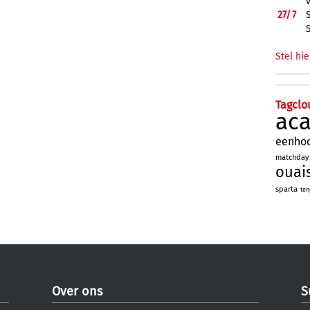
27/
7
Stel hie
Tagclo
ac
eenho
matchday
ouai
sparta
ten
Over ons
S