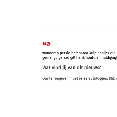
Tags
wonderen
persie
bombarda
kuip
nooijer
ole
gemengd
gerard
gill
herik
houtman
huldiging
Wat vind jij van dit nieuws?
Om te reageren moet je eerst inloggen. Klik 