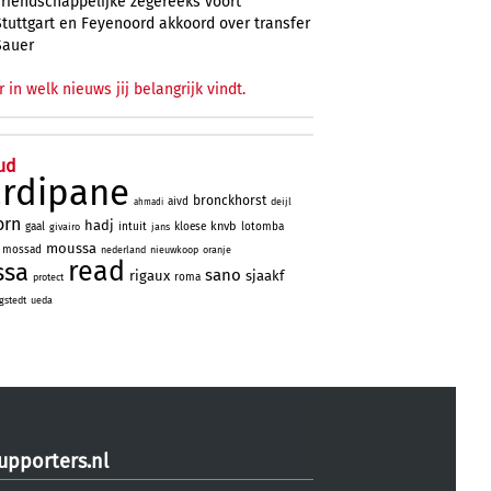
vriendschappelijke zegereeks voort
Stuttgart en Feyenoord akkoord over transfer
Sauer
r in welk nieuws jij belangrijk vindt.
ud
ardipane
bronckhorst
aivd
deijl
ahmadi
orn
hadj
knvb
gaal
intuit
kloese
lotomba
givairo
jans
moussa
mossad
nederland
nieuwkoop
oranje
read
ssa
sano
rigaux
sjaakf
roma
protect
gstedt
ueda
upporters.nl