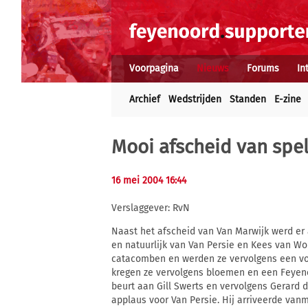
Voorpagina
Nieuws
Forums
In
Archief
Wedstrijden
Standen
E-zine
Mooi afscheid van spel
16 mei 2004 16:44
Verslaggever: RvN
Naast het afscheid van Van Marwijk werd er
en natuurlijk van Van Persie en Kees van Won
catacomben en werden ze vervolgens een voo
kregen ze vervolgens bloemen en een Feyeno
beurt aan Gill Swerts en vervolgens Gerard
applaus voor Van Persie. Hij arriveerde vanm