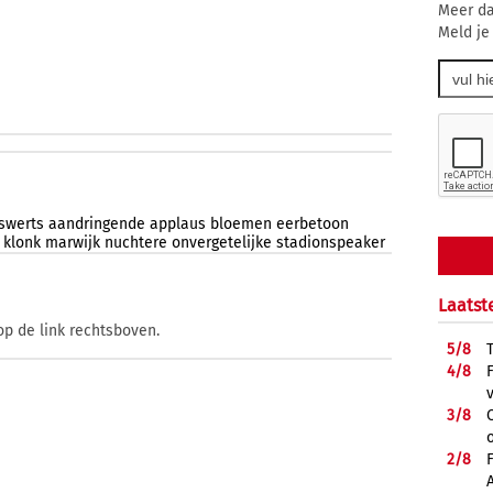
Meer da
Meld je
swerts
aandringende
applaus
bloemen
eerbetoon
klonk
marwijk
nuchtere
onvergetelijke
stadionspeaker
Laatst
op de link rechtsboven.
5/
8
4/
8
3/
8
2/
8