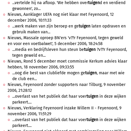
...vertelde hij na afloop. 'We hebben over
tuigen
d en verdiend
gewonnen', zo...
Nieuws, Aanklager UEFA nog niet klaar met Feyenoord, 12
december 2006, 10:11:33
...werk maken van zijn beroep en ge
tuigen
laten opdraven en
gebruik maken van...
Nieuws, Massale oproep BN'ers 'v??r Feyenoord, tegen geweld
en voor een voetbalwet', 5 december 2006, 18:24:58
...media en bedrijfsleven hun steun be
tuigen
?v??r Feyenoord,
tegen geweld en...
Nieuws, Rond 5 december moet commissie Kerkum advies klaar
hebben, 18 november 2006, 09:33:55
...oog die best van clubliefde mogen ge
tuigen
, maar met wie
de club een...
Nieuws, Feyenoord zonder supporters naar Tilburg, 9 november
2006, 21:28:12
...overlast van het publiek dat haar voer
tuigen
in deze wijken
parkeert....
Nieuws, Verklaring Feyenoord inzake Willem II - Feyenoord, 9
november 2006, 11:51:29
...overlast van het publiek dat haar voer
tuigen
in deze wijken
parkeert....