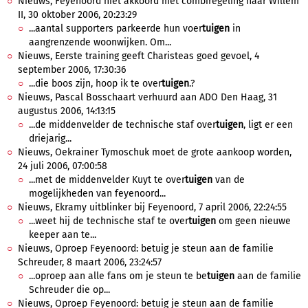
Nieuws, Feyenoord niet akkoord met combiregeling naar Willem
II, 30 oktober 2006, 20:23:29
...aantal supporters parkeerde hun voer
tuigen
in
aangrenzende woonwijken. Om...
Nieuws, Eerste training geeft Charisteas goed gevoel, 4
september 2006, 17:30:36
...die boos zijn, hoop ik te over
tuigen
.?
Nieuws, Pascal Bosschaart verhuurd aan ADO Den Haag, 31
augustus 2006, 14:13:15
...de middenvelder de technische staf over
tuigen
, ligt er een
driejarig...
Nieuws, Oekrainer Tymoschuk moet de grote aankoop worden,
24 juli 2006, 07:00:58
...met de middenvelder Kuyt te over
tuigen
van de
mogelijkheden van feyenoord...
Nieuws, Ekramy uitblinker bij Feyenoord, 7 april 2006, 22:24:55
...weet hij de technische staf te over
tuigen
om geen nieuwe
keeper aan te...
Nieuws, Oproep Feyenoord: betuig je steun aan de familie
Schreuder, 8 maart 2006, 23:24:57
...oproep aan alle fans om je steun te be
tuigen
aan de familie
Schreuder die op...
Nieuws, Oproep Feyenoord: betuig je steun aan de familie