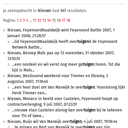
Je zoekopdracht in
Nieuws
had
447
resultaten.
Pagina:
1
2
3
4
...
11
12
13
14
15
16
17
18
Nieuws, FeyenoordNaaldwijk wint Feyenoord Battle 2007, 1
januari 2008, 21:28:57
...lid FeyenoordNaaldwijk heeft over
tuigen
d de Feyenoord
Netwerk Battle...
Nieuws, Beroep Mols pas op 13 november, 31 oktober 2007,
13:10:51
...een oordeel en wil eerst nog meer ge
tuigen
horen. Tot die
tijd is Mols...
Nieuws, Beslissend weekend voor Timmer en Ekramy, 3
augustus 2007, 11:16:45
...een heel duel om Van Marwijk te over
tuigen
. Vooralsnog lijkt
Henk Timmer een...
Nieuws, Monaco in beeld voor Castelen, Feyenoord hoopt op
contractverlenging, 9 juli 2007, 07:23:51
...nieuwe elan Castelen alsnog kan over
tuigen
bij te tekenen
voor ??n of twee...
Nieuws, Buijs wil Van Marwijk over
tuigen
, 4 juli 2007, 19:18:44
...te grijpen en Bert van Marwijk te over
tuigen
van zijn