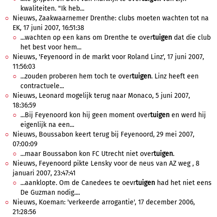
kwaliteiten. "Ik heb...
Nieuws, Zaakwaarnemer Drenthe: clubs moeten wachten tot na
EK, 17 juni 2007, 16:51:38
...wachten op een kans om Drenthe te over
tuigen
dat die club
het best voor hem...
Nieuws, 'Feyenoord in de markt voor Roland Linz', 17 juni 2007,
11:56:03
...zouden proberen hem toch te over
tuigen
. Linz heeft een
contractuele...
Nieuws, Leonard mogelijk terug naar Monaco, 5 juni 2007,
18:36:59
...Bij Feyenoord kon hij geen moment over
tuigen
en werd hij
eigenlijk na een...
Nieuws, Boussabon keert terug bij Feyenoord, 29 mei 2007,
07:00:09
...maar Boussabon kon FC Utrecht niet over
tuigen
.
Nieuws, Feyenoord pikte Lensky voor de neus van AZ weg , 8
januari 2007, 23:47:41
...aanklopte. Om de Canedees te oevr
tuigen
had het niet eens
De Guzman nodig....
Nieuws, Koeman: 'verkeerde arrogantie', 17 december 2006,
21:28:56