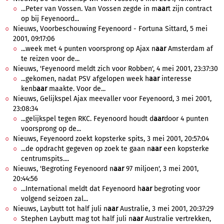
...Peter van Vossen. Van Vossen zegde in m
aar
t zijn contract
op bij Feyenoord...
Nieuws, Voorbeschouwing Feyenoord - Fortuna Sittard, 5 mei
2001, 09:17:06
...week met 4 punten voorsprong op Ajax n
aar
Amsterdam af
te reizen voor de...
Nieuws, 'Feyenoord meldt zich voor Robben', 4 mei 2001, 23:37:30
...gekomen, nadat PSV afgelopen week h
aar
interesse
kenb
aar
maakte. Voor de...
Nieuws, Gelijkspel Ajax meevaller voor Feyenoord, 3 mei 2001,
23:08:34
...gelijkspel tegen RKC. Feyenoord houdt d
aar
door 4 punten
voorsprong op de...
Nieuws, Feyenoord zoekt kopsterke spits, 3 mei 2001, 20:57:04
...de opdracht gegeven op zoek te gaan n
aar
een kopsterke
centrumspits....
Nieuws, 'Begroting Feyenoord n
aar
97 miljoen', 3 mei 2001,
20:44:56
...International meldt dat Feyenoord h
aar
begroting voor
volgend seizoen zal...
Nieuws, Laybutt tot half juli n
aar
Australie, 3 mei 2001, 20:37:29
Stephen Laybutt mag tot half juli n
aar
Australie vertrekken,