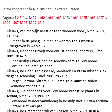
Je zoekopdracht in
Nieuws
had
37.729
resultaten.
Pagina:
1
2
3
4
...
1.459
1.460
1.461
1.462
1.463
1.464
1.465
1.466
1.467
...
1.506
1.507
1.508
1.509
1.510
Nieuws, Van Marwijk heeft er geen woorden voor , 6 mei 2001,
23:53:54
...meer in de ploeg. De manier w
aar
op goals worden
weggeven is werkelijk...
Nieuws, Nederlaag zorgt voor onrust onder supporters, 6 mei
2001, 20:42:22
...het rustiger bleef dan de gedenkw
aar
dige Feyenoord-
Fortuna van jaren geleden...
Nieuws, De Haan geblesseerd; Smolarek en Rzasa missen Ajax
wegens schorsing, 6 mei 2001, 20:21:57
...tegen Fortuna Sittard hun vierde gele k
aar
t en zullen
komende zondag dus...
Nieuws, 10e nederlaag voor Feyenoord brengt 2e plaats in
gev
aar
, 6 mei 2001, 19:12:32
Feyenoord verloor vanmiddag in De Kuip met 2-3 van Fortuna
Sittard. Het was pas...
Nieuws, De Graafschap wil Van Vossen, 6 mei 2001, 18:18:48