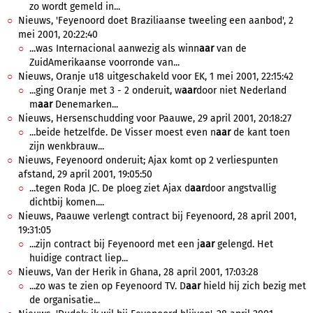
zo wordt gemeld in...
Nieuws, 'Feyenoord doet Braziliaanse tweeling een aanbod', 2
mei 2001, 20:22:40
...was Internacional aanwezig als winn
aar
van de
ZuidAmerikaanse voorronde van...
Nieuws, Oranje u18 uitgeschakeld voor EK, 1 mei 2001, 22:15:42
...ging Oranje met 3 - 2 onderuit, w
aar
door niet Nederland
m
aar
Denemarken...
Nieuws, Hersenschudding voor Paauwe, 29 april 2001, 20:18:27
...beide hetzelfde. De Visser moest even n
aar
de kant toen
zijn wenkbrauw...
Nieuws, Feyenoord onderuit; Ajax komt op 2 verliespunten
afstand, 29 april 2001, 19:05:50
...tegen Roda JC. De ploeg ziet Ajax d
aar
door angstvallig
dichtbij komen....
Nieuws, Paauwe verlengt contract bij Feyenoord, 28 april 2001,
19:31:05
...zijn contract bij Feyenoord met een j
aar
gelengd. Het
huidige contract liep...
Nieuws, Van der Herik in Ghana, 28 april 2001, 17:03:28
...zo was te zien op Feyenoord TV. D
aar
hield hij zich bezig met
de organisatie...