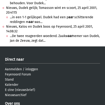
behouden. Voor Dudek...
Nieuws, Dudek gelijk; Tomasson wint en scoort, 25 april 2001,
20:47:15
...in een 1-1 gelijkspel. Dudek had een p
aar
schitterende
reddingen m
aar
was...
Nieuws, Kalou en Dudek boos op Feyenoord, 25 april 2001,
14:08:32
...De twee reageerden woedend. Zaakw
aar
nemer van Dudek,
Jan de Zeeuw, zegt dat...
Direct naar
Aanmelden
/
inloggen
Feyenoord Forum
Stand
Kalender
E-zine (nieuwsbrief)
Nieuwsarchief
Over ons