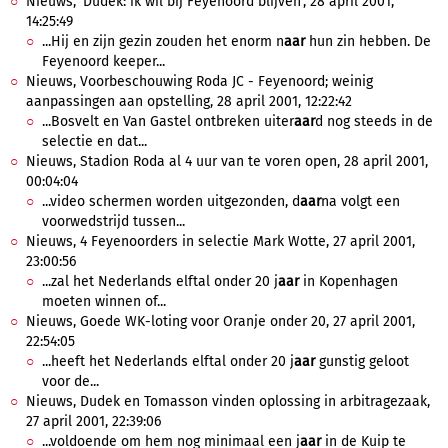
Nieuws, 'Dudek: ik wil bij Feyenoord blijven', 28 april 2001,
14:25:49
...Hij en zijn gezin zouden het enorm n
aar
hun zin hebben. De
Feyenoord keeper...
Nieuws, Voorbeschouwing Roda JC - Feyenoord; weinig
aanpassingen aan opstelling, 28 april 2001, 12:22:42
...Bosvelt en Van Gastel ontbreken uiter
aar
d nog steeds in de
selectie en dat...
Nieuws, Stadion Roda al 4 uur van te voren open, 28 april 2001,
00:04:04
...video schermen worden uitgezonden, d
aar
na volgt een
voorwedstrijd tussen...
Nieuws, 4 Feyenoorders in selectie Mark Wotte, 27 april 2001,
23:00:56
...zal het Nederlands elftal onder 20 j
aar
in Kopenhagen
moeten winnen of...
Nieuws, Goede WK-loting voor Oranje onder 20, 27 april 2001,
22:54:05
...heeft het Nederlands elftal onder 20 j
aar
gunstig geloot
voor de...
Nieuws, Dudek en Tomasson vinden oplossing in arbitragezaak,
27 april 2001, 22:39:06
...voldoende om hem nog minimaal een j
aar
in de Kuip te