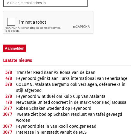
Laatste nieuws
5/
8
Transfer Read naar AS Roma van de baan
4/
8
Feyenoord gelinkt aan Turks international van Fenerbahçe
3/
8
COLUMN: Atalanta Bergamo ook verslagen; oefenreeks in
stijl afgerond
2/
8
Feyenoord wint duel om Kuip Cup van Atalanta
1/
8
Newcastle United concreet in de markt voor Hadj Moussa
31/
7
Ruben Schaken woedend op Feyenoord
30/
7
Twente ziet bod op Schaken resoluut van tafel geveegd
worden
30/
7
Feyenoord ziet in Van Rooij opvolger Read
30/
7
Interesse in Tengstedt vanuit de MLS