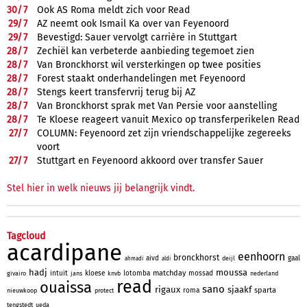
30/
7
Ook AS Roma meldt zich voor Read
29/
7
AZ neemt ook Ismail Ka over van Feyenoord
29/
7
Bevestigd: Sauer vervolgt carrière in Stuttgart
28/
7
Zechiël kan verbeterde aanbieding tegemoet zien
28/
7
Van Bronckhorst wil versterkingen op twee posities
28/
7
Forest staakt onderhandelingen met Feyenoord
28/
7
Stengs keert transfervrij terug bij AZ
28/
7
Van Bronckhorst sprak met Van Persie voor aanstelling
28/
7
Te Kloese reageert vanuit Mexico op transferperikelen Read
27/
7
COLUMN: Feyenoord zet zijn vriendschappelijke zegereeks
voort
27/
7
Stuttgart en Feyenoord akkoord over transfer Sauer
Stel hier in welk nieuws jij belangrijk vindt.
Tagcloud
acardipane
eenhoorn
bronckhorst
aivd
gaal
deijl
ahmadi
aldi
hadj
moussa
matchday
intuit
kloese
lotomba
mossad
givairo
jans
knvb
nederland
read
ouaissa
sano
rigaux
sjaakf
sparta
roma
nieuwkoop
protect
tengstedt
ueda