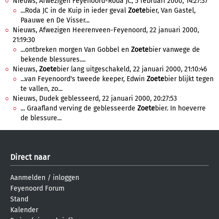
Nieuws, Afwezigen Feyenoord-Roda JC, 5 februari 2000, 14:27:37
...Roda JC in de Kuip in ieder geval
Zoete
bier, Van Gastel,
Paauwe en De Visser...
Nieuws, Afwezigen Heerenveen-Feyenoord, 22 januari 2000,
21:19:30
...ontbreken morgen Van Gobbel en
Zoete
bier vanwege de
bekende blessures....
Nieuws,
Zoete
bier lang uitgeschakeld, 22 januari 2000, 21:10:46
...van Feyenoord's tweede keeper, Edwin
Zoete
bier blijkt tegen
te vallen, zo...
Nieuws, Dudek geblesseerd, 22 januari 2000, 20:27:53
... Graafland verving de geblesseerde
Zoete
bier. In hoeverre
de blessure...
Direct naar
Aanmelden
/
inloggen
Feyenoord Forum
Stand
Kalender