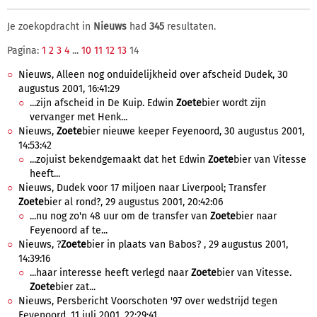
Je zoekopdracht in
Nieuws
had
345
resultaten.
Pagina:
1
2
3
4
...
10
11
12
13
14
Nieuws, Alleen nog onduidelijkheid over afscheid Dudek, 30
augustus 2001, 16:41:29
...zijn afscheid in De Kuip. Edwin
Zoete
bier wordt zijn
vervanger met Henk...
Nieuws,
Zoete
bier nieuwe keeper Feyenoord, 30 augustus 2001,
14:53:42
...zojuist bekendgemaakt dat het Edwin
Zoete
bier van Vitesse
heeft...
Nieuws, Dudek voor 17 miljoen naar Liverpool; Transfer
Zoete
bier al rond?, 29 augustus 2001, 20:42:06
...nu nog zo'n 48 uur om de transfer van
Zoete
bier naar
Feyenoord af te...
Nieuws, ?
Zoete
bier in plaats van Babos? , 29 augustus 2001,
14:39:16
...haar interesse heeft verlegd naar
Zoete
bier van Vitesse.
Zoete
bier zat...
Nieuws, Persbericht Voorschoten '97 over wedstrijd tegen
Feyenoord, 11 juli 2001, 22:29:41