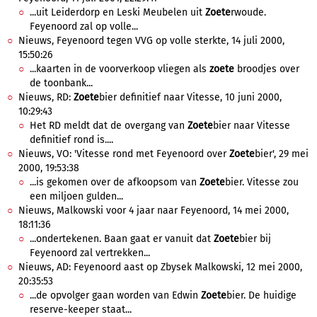
...uit Leiderdorp en Leski Meubelen uit
Zoete
rwoude.
Feyenoord zal op volle...
Nieuws, Feyenoord tegen VVG op volle sterkte, 14 juli 2000,
15:50:26
...kaarten in de voorverkoop vliegen als
zoete
broodjes over
de toonbank...
Nieuws, RD:
Zoete
bier definitief naar Vitesse, 10 juni 2000,
10:29:43
Het RD meldt dat de overgang van
Zoete
bier naar Vitesse
definitief rond is....
Nieuws, VO: 'Vitesse rond met Feyenoord over
Zoete
bier', 29 mei
2000, 19:53:38
...is gekomen over de afkoopsom van
Zoete
bier. Vitesse zou
een miljoen gulden...
Nieuws, Malkowski voor 4 jaar naar Feyenoord, 14 mei 2000,
18:11:36
...ondertekenen. Baan gaat er vanuit dat
Zoete
bier bij
Feyenoord zal vertrekken...
Nieuws, AD: Feyenoord aast op Zbysek Malkowski, 12 mei 2000,
20:35:53
...de opvolger gaan worden van Edwin
Zoete
bier. De huidige
reserve-keeper staat...