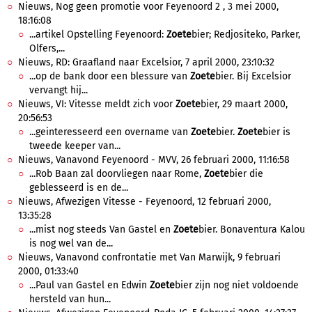
Nieuws, Nog geen promotie voor Feyenoord 2 , 3 mei 2000,
18:16:08
...artikel Opstelling Feyenoord:
Zoete
bier; Redjositeko, Parker,
Olfers,...
Nieuws, RD: Graafland naar Excelsior, 7 april 2000, 23:10:32
...op de bank door een blessure van
Zoete
bier. Bij Excelsior
vervangt hij...
Nieuws, VI: Vitesse meldt zich voor
Zoete
bier, 29 maart 2000,
20:56:53
...geinteresseerd een overname van
Zoete
bier.
Zoete
bier is
tweede keeper van...
Nieuws, Vanavond Feyenoord - MVV, 26 februari 2000, 11:16:58
...Rob Baan zal doorvliegen naar Rome,
Zoete
bier die
geblesseerd is en de...
Nieuws, Afwezigen Vitesse - Feyenoord, 12 februari 2000,
13:35:28
...mist nog steeds Van Gastel en
Zoete
bier. Bonaventura Kalou
is nog wel van de...
Nieuws, Vanavond confrontatie met Van Marwijk, 9 februari
2000, 01:33:40
...Paul van Gastel en Edwin
Zoete
bier zijn nog niet voldoende
hersteld van hun...