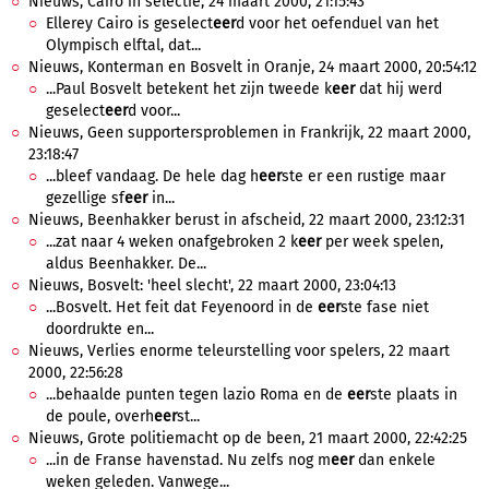
Nieuws, Cairo in selectie, 24 maart 2000, 21:15:43
Ellerey Cairo is geselect
eer
d voor het oefenduel van het
Olympisch elftal, dat...
Nieuws, Konterman en Bosvelt in Oranje, 24 maart 2000, 20:54:12
...Paul Bosvelt betekent het zijn tweede k
eer
dat hij werd
geselect
eer
d voor...
Nieuws, Geen supportersproblemen in Frankrijk, 22 maart 2000,
23:18:47
...bleef vandaag. De hele dag h
eer
ste er een rustige maar
gezellige sf
eer
in...
Nieuws, Beenhakker berust in afscheid, 22 maart 2000, 23:12:31
...zat naar 4 weken onafgebroken 2 k
eer
per week spelen,
aldus Beenhakker. De...
Nieuws, Bosvelt: 'heel slecht', 22 maart 2000, 23:04:13
...Bosvelt. Het feit dat Feyenoord in de
eer
ste fase niet
doordrukte en...
Nieuws, Verlies enorme teleurstelling voor spelers, 22 maart
2000, 22:56:28
...behaalde punten tegen lazio Roma en de
eer
ste plaats in
de poule, overh
eer
st...
Nieuws, Grote politiemacht op de been, 21 maart 2000, 22:42:25
...in de Franse havenstad. Nu zelfs nog m
eer
dan enkele
weken geleden. Vanwege...