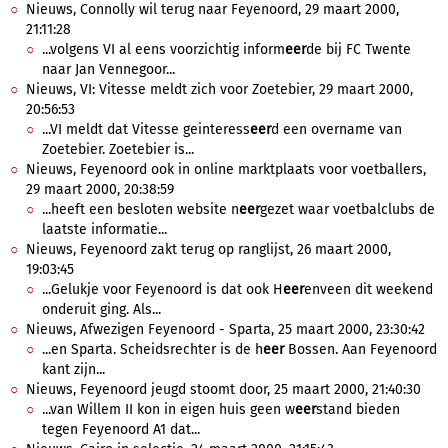
Nieuws, Connolly wil terug naar Feyenoord, 29 maart 2000,
21:11:28
...volgens VI al eens voorzichtig inform
eer
de bij FC Twente
naar Jan Vennegoor...
Nieuws, VI: Vitesse meldt zich voor Zoetebier, 29 maart 2000,
20:56:53
...VI meldt dat Vitesse geinteress
eer
d een overname van
Zoetebier. Zoetebier is...
Nieuws, Feyenoord ook in online marktplaats voor voetballers,
29 maart 2000, 20:38:59
...heeft een besloten website n
eer
gezet waar voetbalclubs de
laatste informatie...
Nieuws, Feyenoord zakt terug op ranglijst, 26 maart 2000,
19:03:45
...Gelukje voor Feyenoord is dat ook H
eer
enveen dit weekend
onderuit ging. Als...
Nieuws, Afwezigen Feyenoord - Sparta, 25 maart 2000, 23:30:42
...en Sparta. Scheidsrechter is de h
eer
Bossen. Aan Feyenoord
kant zijn...
Nieuws, Feyenoord jeugd stoomt door, 25 maart 2000, 21:40:30
...van Willem II kon in eigen huis geen w
eer
stand bieden
tegen Feyenoord A1 dat...