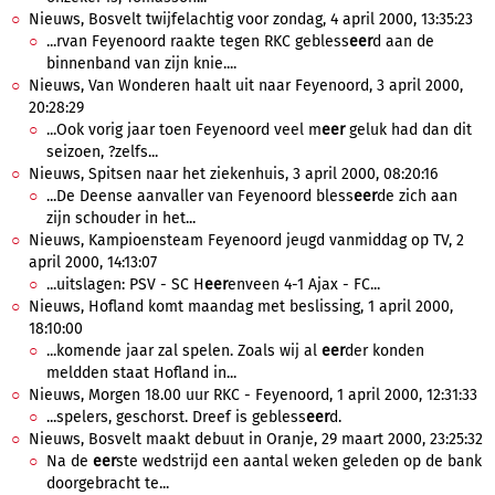
Nieuws, Bosvelt twijfelachtig voor zondag, 4 april 2000, 13:35:23
...rvan Feyenoord raakte tegen RKC gebless
eer
d aan de
binnenband van zijn knie....
Nieuws, Van Wonderen haalt uit naar Feyenoord, 3 april 2000,
20:28:29
...Ook vorig jaar toen Feyenoord veel m
eer
geluk had dan dit
seizoen, ?zelfs...
Nieuws, Spitsen naar het ziekenhuis, 3 april 2000, 08:20:16
...De Deense aanvaller van Feyenoord bless
eer
de zich aan
zijn schouder in het...
Nieuws, Kampioensteam Feyenoord jeugd vanmiddag op TV, 2
april 2000, 14:13:07
...uitslagen: PSV - SC H
eer
enveen 4-1 Ajax - FC...
Nieuws, Hofland komt maandag met beslissing, 1 april 2000,
18:10:00
...komende jaar zal spelen. Zoals wij al
eer
der konden
meldden staat Hofland in...
Nieuws, Morgen 18.00 uur RKC - Feyenoord, 1 april 2000, 12:31:33
...spelers, geschorst. Dreef is gebless
eer
d.
Nieuws, Bosvelt maakt debuut in Oranje, 29 maart 2000, 23:25:32
Na de
eer
ste wedstrijd een aantal weken geleden op de bank
doorgebracht te...