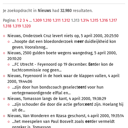
Je zoekopdracht in
Nieuws
had
32.980
resultaten.
Pagina:
1
2
3
4
...
1.309
1.310
1.311
1.312
1.313
1.314
1.315
1.316
1.317
1.318
1.319
1.320
Nieuws, Onderzoek Cruz levert niets op, 5 april 2000, 20:25:50
...hoopte dat een bloedonderzoek m
eer
duidleijkheid kon
geven. Vooralsnog...
Nieuws, 2500 gulden boete wegens wangedrag, 5 april 2000,
20:10:20
...FC Utrecht - Feyenoord op 19 december.
Eer
der kon de
tuchtcommissie nog geen...
Nieuws, Feyenoord in de hoek waar de klappen vallen, 4 april
2000, 19:44:06
...zijn door hun bondscoach geselect
eer
d voor hun
vertegenwoordigende elftal en...
Nieuws, Tomasson langs de kant, 4 april 2000, 19:38:29
...zijn schouder die door die actie geforc
eer
d zijn. Hoelang hij
uit de...
Nieuws, Van Wonderen en Rzasa geschorst, 4 april 2000, 19:35:14
...het meespelen van Paul Bosvelt zoals
eer
der vermeldt
onzeker is, Tomasson...