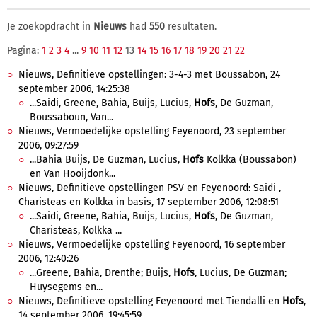
Je zoekopdracht in
Nieuws
had
550
resultaten.
Pagina:
1
2
3
4
...
9
10
11
12
13
14
15
16
17
18
19
20
21
22
Nieuws, Definitieve opstellingen: 3-4-3 met Boussabon, 24
september 2006, 14:25:38
...Saidi, Greene, Bahia, Buijs, Lucius,
Hofs
, De Guzman,
Boussaboun, Van...
Nieuws, Vermoedelijke opstelling Feyenoord, 23 september
2006, 09:27:59
...Bahia Buijs, De Guzman, Lucius,
Hofs
Kolkka (Boussabon)
en Van Hooijdonk...
Nieuws, Definitieve opstellingen PSV en Feyenoord: Saidi ,
Charisteas en Kolkka in basis, 17 september 2006, 12:08:51
...Saidi, Greene, Bahia, Buijs, Lucius,
Hofs
, De Guzman,
Charisteas, Kolkka ...
Nieuws, Vermoedelijke opstelling Feyenoord, 16 september
2006, 12:40:26
...Greene, Bahia, Drenthe; Buijs,
Hofs
, Lucius, De Guzman;
Huysegems en...
Nieuws, Definitieve opstelling Feyenoord met Tiendalli en
Hofs
,
14 september 2006, 19:45:59