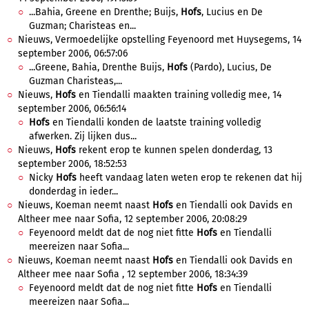
...Bahia, Greene en Drenthe; Buijs,
Hofs
, Lucius en De
Guzman; Charisteas en...
Nieuws, Vermoedelijke opstelling Feyenoord met Huysegems, 14
september 2006, 06:57:06
...Greene, Bahia, Drenthe Buijs,
Hofs
(Pardo), Lucius, De
Guzman Charisteas,...
Nieuws,
Hofs
en Tiendalli maakten training volledig mee, 14
september 2006, 06:56:14
Hofs
en Tiendalli konden de laatste training volledig
afwerken. Zij lijken dus...
Nieuws,
Hofs
rekent erop te kunnen spelen donderdag, 13
september 2006, 18:52:53
Nicky
Hofs
heeft vandaag laten weten erop te rekenen dat hij
donderdag in ieder...
Nieuws, Koeman neemt naast
Hofs
en Tiendalli ook Davids en
Altheer mee naar Sofia, 12 september 2006, 20:08:29
Feyenoord meldt dat de nog niet fitte
Hofs
en Tiendalli
meereizen naar Sofia...
Nieuws, Koeman neemt naast
Hofs
en Tiendalli ook Davids en
Altheer mee naar Sofia , 12 september 2006, 18:34:39
Feyenoord meldt dat de nog niet fitte
Hofs
en Tiendalli
meereizen naar Sofia...