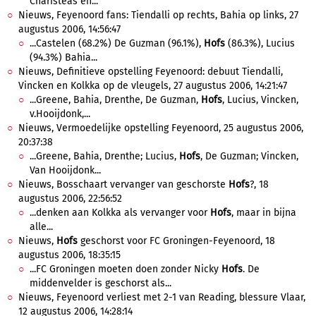
Charisteas en...
Nieuws, Feyenoord fans: Tiendalli op rechts, Bahia op links, 27
augustus 2006, 14:56:47
...Castelen (68.2%) De Guzman (96.1%),
Hofs
(86.3%), Lucius
(94.3%) Bahia...
Nieuws, Definitieve opstelling Feyenoord: debuut Tiendalli,
Vincken en Kolkka op de vleugels, 27 augustus 2006, 14:21:47
...Greene, Bahia, Drenthe, De Guzman,
Hofs
, Lucius, Vincken,
v.Hooijdonk,...
Nieuws, Vermoedelijke opstelling Feyenoord, 25 augustus 2006,
20:37:38
...Greene, Bahia, Drenthe; Lucius,
Hofs
, De Guzman; Vincken,
Van Hooijdonk...
Nieuws, Bosschaart vervanger van geschorste
Hofs
?, 18
augustus 2006, 22:56:52
...denken aan Kolkka als vervanger voor
Hofs
, maar in bijna
alle...
Nieuws,
Hofs
geschorst voor FC Groningen-Feyenoord, 18
augustus 2006, 18:35:15
...FC Groningen moeten doen zonder Nicky
Hofs
. De
middenvelder is geschorst als...
Nieuws, Feyenoord verliest met 2-1 van Reading, blessure Vlaar,
12 augustus 2006, 14:28:14