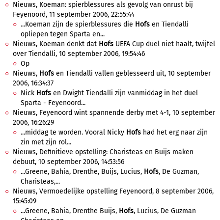
Nieuws, Koeman: spierblessures als gevolg van onrust bij
Feyenoord, 11 september 2006, 22:55:44
...Koeman zijn de spierblessures die
Hofs
en Tiendalli
opliepen tegen Sparta en...
Nieuws, Koeman denkt dat
Hofs
UEFA Cup duel niet haalt, twijfel
over Tiendalli, 10 september 2006, 19:54:46
Op
Nieuws,
Hofs
en Tiendalli vallen geblesseerd uit, 10 september
2006, 16:34:37
Nick
Hofs
en Dwight Tiendalli zijn vanmiddag in het duel
Sparta - Feyenoord...
Nieuws, Feyenoord wint spannende derby met 4-1, 10 september
2006, 16:26:29
...middag te worden. Vooral Nicky
Hofs
had het erg naar zijn
zin met zijn rol...
Nieuws, Definitieve opstelling: Charisteas en Buijs maken
debuut, 10 september 2006, 14:53:56
...Greene, Bahia, Drenthe, Buijs, Lucius,
Hofs
, De Guzman,
Charisteas,...
Nieuws, Vermoedelijke opstelling Feyenoord, 8 september 2006,
15:45:09
...Greene, Bahia, Drenthe Buijs,
Hofs
, Lucius, De Guzman