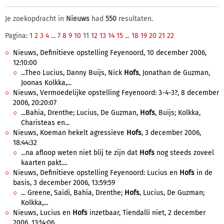
Je zoekopdracht in
Nieuws
had
550
resultaten.
Pagina:
1
2
3
4
...
7
8
9
10
11
12
13
14
15
...
18
19
20
21
22
Nieuws, Definitieve opstelling Feyenoord, 10 december 2006,
12:10:00
...Theo Lucius, Danny Buijs, Nick
Hofs
, Jonathan de Guzman,
Joonas Kolkka,...
Nieuws, Vermoedelijke opstelling Feyenoord: 3-4-3?, 8 december
2006, 20:20:07
...Bahia, Drenthe; Lucius, De Guzman,
Hofs
, Buijs; Kolkka,
Charisteas en...
Nieuws, Koeman hekelt agressieve
Hofs
, 3 december 2006,
18:44:32
...na afloop weten niet blij te zijn dat
Hofs
nog steeds zoveel
kaarten pakt....
Nieuws, Definitieve opstelling Feyenoord: Lucius en
Hofs
in de
basis, 3 december 2006, 13:59:59
... Greene, Saidi, Bahia, Drenthe;
Hofs
, Lucius, De Guzman;
Kolkka,...
Nieuws, Lucius en
Hofs
inzetbaar, Tiendalli niet, 2 december
2006, 13:14:06