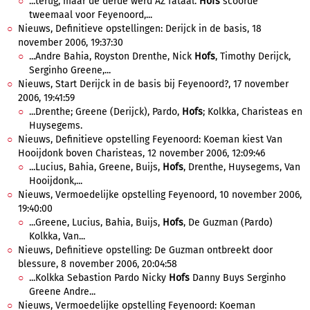
...terug, maar de derde werd AZ fataal.
Hofs
scoorde
tweemaal voor Feyenoord,...
Nieuws, Definitieve opstellingen: Derijck in de basis, 18
november 2006, 19:37:30
...Andre Bahia, Royston Drenthe, Nick
Hofs
, Timothy Derijck,
Serginho Greene,...
Nieuws, Start Derijck in de basis bij Feyenoord?, 17 november
2006, 19:41:59
...Drenthe; Greene (Derijck), Pardo,
Hofs
; Kolkka, Charisteas en
Huysegems.
Nieuws, Definitieve opstelling Feyenoord: Koeman kiest Van
Hooijdonk boven Charisteas, 12 november 2006, 12:09:46
...Lucius, Bahia, Greene, Buijs,
Hofs
, Drenthe, Huysegems, Van
Hooijdonk,...
Nieuws, Vermoedelijke opstelling Feyenoord, 10 november 2006,
19:40:00
...Greene, Lucius, Bahia, Buijs,
Hofs
, De Guzman (Pardo)
Kolkka, Van...
Nieuws, Definitieve opstelling: De Guzman ontbreekt door
blessure, 8 november 2006, 20:04:58
...Kolkka Sebastion Pardo Nicky
Hofs
Danny Buys Serginho
Greene Andre...
Nieuws, Vermoedelijke opstelling Feyenoord: Koeman