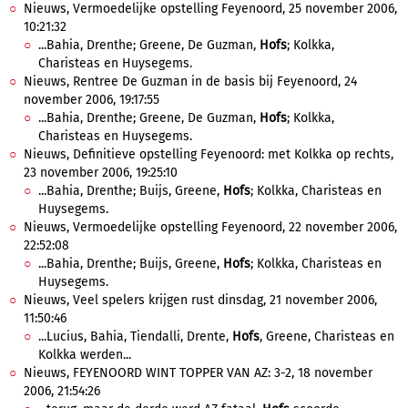
Nieuws, Vermoedelijke opstelling Feyenoord, 25 november 2006,
10:21:32
...Bahia, Drenthe; Greene, De Guzman,
Hofs
; Kolkka,
Charisteas en Huysegems.
Nieuws, Rentree De Guzman in de basis bij Feyenoord, 24
november 2006, 19:17:55
...Bahia, Drenthe; Greene, De Guzman,
Hofs
; Kolkka,
Charisteas en Huysegems.
Nieuws, Definitieve opstelling Feyenoord: met Kolkka op rechts,
23 november 2006, 19:25:10
...Bahia, Drenthe; Buijs, Greene,
Hofs
; Kolkka, Charisteas en
Huysegems.
Nieuws, Vermoedelijke opstelling Feyenoord, 22 november 2006,
22:52:08
...Bahia, Drenthe; Buijs, Greene,
Hofs
; Kolkka, Charisteas en
Huysegems.
Nieuws, Veel spelers krijgen rust dinsdag, 21 november 2006,
11:50:46
...Lucius, Bahia, Tiendalli, Drente,
Hofs
, Greene, Charisteas en
Kolkka werden...
Nieuws, FEYENOORD WINT TOPPER VAN AZ: 3-2, 18 november
2006, 21:54:26