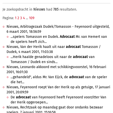
Je zoekopdracht in
Nieuws
had
785
resultaten.
Pagina:
1
2
3
4
...
109
Nieuws, Arbitragezaak Dudek/Tomasson - Feyenoord uitgesteld,
6 maart 2001, 18:56:59
...spelers Tomasson en Dudek.
Advocaat
Mr. van Hemert van
de spelers heeft zich...
Nieuws, Van der Herik haalt uit naar
advocaat
Tomasson /
Dudek, 4 maart 2001, 11:03:38
...Herik haalde genadeloos uit naar de
advocaat
van
Tomasson / Dudek en sinds...
Nieuws, Leonardo akkoord met schikkingsvoorstel, 16 februari
2001, 16:01:30
...gehandeld", aldus Mr. Van Eijck, de
advocaat
van de speler
die het...
Nieuws, Feyenoord roept Van der Herik op als getuige, 17 januari
2001, 20:09:59
De
advocaat
van Feyenoord heeft Feyenoord voorzitter Van
der Herik opgeroepen...
Nieuws, Rechtzaak op maandag gaat door ondanks bezwaar
spelers, 7 januari 2001, 15:16:58