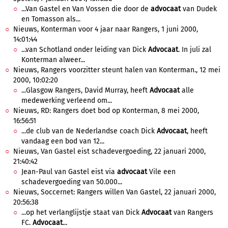
...Van Gastel en Van Vossen die door de
advocaat
van Dudek
en Tomasson als...
Nieuws, Konterman voor 4 jaar naar Rangers, 1 juni 2000,
14:01:44
...van Schotland onder leiding van Dick
Advocaat
. In juli zal
Konterman alweer...
Nieuws, Rangers voorzitter steunt halen van Konterman., 12 mei
2000, 10:02:20
...Glasgow Rangers, David Murray, heeft
Advocaat
alle
medewerking verleend om...
Nieuws, RD: Rangers doet bod op Konterman, 8 mei 2000,
16:56:51
...de club van de Nederlandse coach Dick
Advocaat
, heeft
vandaag een bod van 12...
Nieuws, Van Gastel eist schadevergoeding, 22 januari 2000,
21:40:42
Jean-Paul van Gastel eist via
advocaat
Vile een
schadevergoeding van 50.000...
Nieuws, Soccernet: Rangers willen Van Gastel, 22 januari 2000,
20:56:38
...op het verlanglijstje staat van Dick
Advocaat
van Rangers
FC.
Advocaat
...