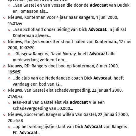
...Van Gastel en Van Vossen die door de
advocaat
van Dudek
en Tomasson als...
Nieuws, Konterman voor 4 jaar naar Rangers, 1 juni 2000,
14:01:44
...van Schotland onder leiding van Dick
Advocaat
. In juli zal
Konterman alweer...
Nieuws, Rangers voorzitter steunt halen van Konterman., 12 mei
2000, 10:02:20
...Glasgow Rangers, David Murray, heeft
Advocaat
alle
medewerking verleend om...
Nieuws, RD: Rangers doet bod op Konterman, 8 mei 2000,
16:56:51
...de club van de Nederlandse coach Dick
Advocaat
, heeft
vandaag een bod van 12...
Nieuws, Van Gastel eist schadevergoeding, 22 januari 2000,
21:40:42
Jean-Paul van Gastel eist via
advocaat
Vile een
schadevergoeding van 50.000...
Nieuws, Soccernet: Rangers willen Van Gastel, 22 januari 2000,
20:56:38
...op het verlanglijstje staat van Dick
Advocaat
van Rangers
FC.
Advocaat
...