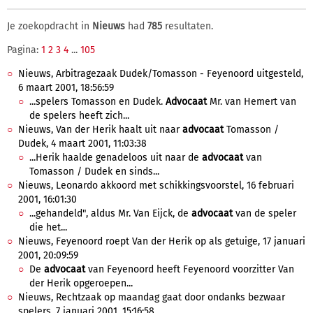
Je zoekopdracht in
Nieuws
had
785
resultaten.
Pagina:
1
2
3
4
...
105
Nieuws, Arbitragezaak Dudek/Tomasson - Feyenoord uitgesteld,
6 maart 2001, 18:56:59
...spelers Tomasson en Dudek.
Advocaat
Mr. van Hemert van
de spelers heeft zich...
Nieuws, Van der Herik haalt uit naar
advocaat
Tomasson /
Dudek, 4 maart 2001, 11:03:38
...Herik haalde genadeloos uit naar de
advocaat
van
Tomasson / Dudek en sinds...
Nieuws, Leonardo akkoord met schikkingsvoorstel, 16 februari
2001, 16:01:30
...gehandeld", aldus Mr. Van Eijck, de
advocaat
van de speler
die het...
Nieuws, Feyenoord roept Van der Herik op als getuige, 17 januari
2001, 20:09:59
De
advocaat
van Feyenoord heeft Feyenoord voorzitter Van
der Herik opgeroepen...
Nieuws, Rechtzaak op maandag gaat door ondanks bezwaar
spelers, 7 januari 2001, 15:16:58