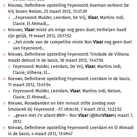
Nieuws, Definitieve opstelling Feyenoord: Koeman verkiest De
Vrij boven Nelom, 25 maart 2012, 13:37:39
...Feyenoord: Mulder, Leerdam, De Vrij,
Vlaar
, Martins Indi,
Clasie, El Ahmadi,...
Nieuws,
Vlaar
miste als enige nog geen duel; Verheijen haalt
zijn gelijk, 19 maart 2012, 20:17:52
...het einde van de competitie miste Ron
Vlaar
nog geen duel
van Feyenoord...
Nieuws, Definitieve opstelling Feyenoord: Trindade de Vilhena
maakt debuut in de basis, 18 maart 2012, 13:47:56
Feyenoord: Mulder, Leerdam, De Vrij,
Vlaar
, Martins Indi,
Clasie, Vilhena, El...
Nieuws, Definitieve opstelling Feyenoord: Leerdam in de basis,
11 maart 2012, 13:47:54
Feyenoord: Mulder, Leerdam,
Vlaar
, Martins Indi, Nelom,
Clasie, El Ahmadi,...
Nieuws, Rouwbanden en één minuut stilte zondag voor
Smolarek bij Feyenoord - FC Utrecht, 7 maart 2012, 13:22:52
...geven met z'n allen!! #RIP— Ron
Vlaar
(@Ron
Vlaar
4) maart 7,
2012
Nieuws, Definitieve opstelling Feyenoord: Leerdam en El Ahmadi
in de basis, 4 maart 2012, 13:49:47