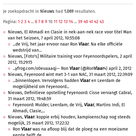
Je zoekopdracht in
Nieuws
had
1.069
resultaten.
Pagina:
1
2
3
4
...
6
7
8
9
10
11
12
13
14
...
39
40
41
42
43
Nieuws, El Ahmadi en Clasie in nek-aan-nek race voor titel Man
van het Seizoen, 7 april 2012, 10:55:08
...de Vrij, het jaar ervoor naar Ron
Vlaar
. Na elke officiële
wedstrijd van...
Nieuws, [Foto's] Militaire training voor Feyenoordspelers, 2 april
2012, 15:29:15
...yfrog.com/o0euaaaqj— Ron
Vlaar
(@Ron
Vlaar
4) april 2, 2012
Nieuws, Feyenoord wint met 3-1 van NAC, 31 maart 2012, 22:39:09
...binnenlopen. Vervolgens hadden
Vlaar
en Leerdam de
mogelijkheid om Feyenoord...
Nieuws, Definitieve opstelling Feyenoord: Cisse vervangt Cabral,
31 maart 2012, 19:48:59
Feyenoord: Mulder, Leerdam, de Vrij,
Vlaar
, Martins Indi, El
Ahmadi, Clasie,...
Nieuws,
Vlaar
: koppie erbij houden, kampioenschap nog steeds
mogelijk, 25 maart 2012, 17:22:32
Ron
Vlaar
was na afloop blij dat de ploeg na een moeizame
eerste helft de...