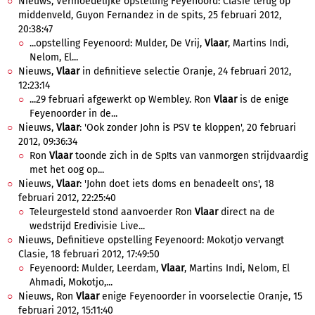
Nieuws, Vermoedelijke opstelling Feyenoord: Clasie terug op
middenveld, Guyon Fernandez in de spits, 25 februari 2012,
20:38:47
...opstelling Feyenoord: Mulder, De Vrij,
Vlaar
, Martins Indi,
Nelom, El...
Nieuws,
Vlaar
in definitieve selectie Oranje, 24 februari 2012,
12:23:14
...29 februari afgewerkt op Wembley. Ron
Vlaar
is de enige
Feyenoorder in de...
Nieuws,
Vlaar
: 'Ook zonder John is PSV te kloppen', 20 februari
2012, 09:36:34
Ron
Vlaar
toonde zich in de Sp!ts van vanmorgen strijdvaardig
met het oog op...
Nieuws,
Vlaar
: 'John doet iets doms en benadeelt ons', 18
februari 2012, 22:25:40
Teleurgesteld stond aanvoerder Ron
Vlaar
direct na de
wedstrijd Eredivisie Live...
Nieuws, Definitieve opstelling Feyenoord: Mokotjo vervangt
Clasie, 18 februari 2012, 17:49:50
Feyenoord: Mulder, Leerdam,
Vlaar
, Martins Indi, Nelom, El
Ahmadi, Mokotjo,...
Nieuws, Ron
Vlaar
enige Feyenoorder in voorselectie Oranje, 15
februari 2012, 15:11:40