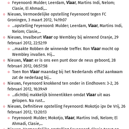
Feyenoord: Mulder; Leerdam,
Vlaar
, Martins Indi, Nelom;
Clasie, El Ahmadi,...
Nieuws, Vermoedelijke opstelling Feyenoord tegen FC
Groningen, 3 maart 2012, 14:19:07
...opstelling Feyenoord: Mulder; Leerdam,
Vlaar
, Martins Indi,
Nelom; Clasie,...
Nieuws, Invalbeurt
Vlaar
op Wembley bij winnend Oranje, 29
februari 2012, 22:52:19
...maakte Robben de winnende treffer. Ron
Vlaar
mocht op
Wembley invallen. Hij...
Nieuws,
Vlaar
: er is ons een punt door de neus geboord, 28
februari 2012, 06:57:58
Toen Ron
Vlaar
maandag bij het Nederlands elftal aankwam
zat de nederlaag bij...
Nieuws, Feyenoord knokkend ten onder in Eindhoven: 3-2, 26
februari 2012, 16:39:49
...dichtbij makkelijk binnentikken omdat
Vlaar
uit was
gelopen. Na rust...
Nieuws, Definitieve opstelling Feyenoord: Mokotjo ipv De Vrij, 26
februari 2012, 13:20:13
Feyenoord: Mulder; Mokotjo,
Vlaar
, Martins Indi, Nelom; El
Ahmadi, Clasie,...