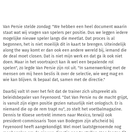
Van Persie stelde zondag: "We hebben een heel document waarin
staat wat wij vragen van spelers per positie. Dus we leggen iedere
mogelijke nieuwe speler langs die meetlat. Dat proces is al
begonnen, het is niet moeilijk dit in kaart te brengen. Uiteindelijk
along the way komt er dan ook een andere wereld bij, iemand die
de deal moet closen. Dat is niet mijn werk en dat ga ik ook niet
doen. Maar in het voortraject kan ik wel een bepalende rol
spelen", zo legde Van Persie zijn rol uit. "In samenwerking met de
mensen om mij heen beslis ik over de selectie, wie weg mag en
wie kan blijven. Ik bepaal dat, samen met de directie."
Daarbij valt VI over het feit dat de trainer zich uitspreekt als
beleidsbepaler van Feyenoord. "Dat Van Persie nu de macht grijpt,
is vanuit zijn eigen positie gezien natuurlijk niet onlogisch. Er is
niemand die op de rem trapt nu", zo stelt het voetbalmagazine.
Dennis te Kloese vertrekt immers naar Mexico, terwijl ook
president-commissaris Toon van Bodegom zijn afscheid bij
Feyenoord heeft aangekondigd. Wel moet laatstgenoemde nog