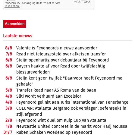
Laatste nieuws
8/
8
Valente is Feyenoords nieuwe aanvoerder
7/
8
Read niet teleurgesteld over afketsen transfer
6/
8
Steijn openhartig over debuutjaar bij Feyenoord
6/
8
Bayern haakte af voor Read door twijfelachtig
blessureverleden
6/
8
Steijn kent geen twijfel: "Daarvoor heeft Feyenoord me
gehaald"
5/
8
Transfer Read naar AS Roma van de baan
4/
8
Sliti wordt verhuurd aan Excelsior
4/
8
Feyenoord gelinkt aan Turks international van Fenerbahçe
3/
8
COLUMN: Atalanta Bergamo ook verslagen; oefenreeks in
stijl afgerond
2/
8
Feyenoord wint duel om Kuip Cup van Atalanta
1/
8
Newcastle United concreet in de markt voor Hadj Moussa
31/
7
Ruben Schaken woedend op Feyenoord