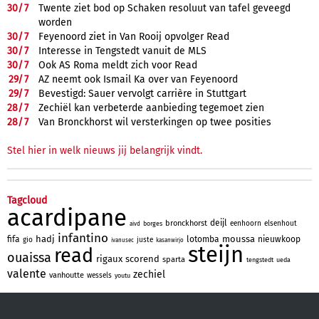
30/
7
Twente ziet bod op Schaken resoluut van tafel geveegd
worden
30/
7
Feyenoord ziet in Van Rooij opvolger Read
30/
7
Interesse in Tengstedt vanuit de MLS
30/
7
Ook AS Roma meldt zich voor Read
29/
7
AZ neemt ook Ismail Ka over van Feyenoord
29/
7
Bevestigd: Sauer vervolgt carrière in Stuttgart
28/
7
Zechiël kan verbeterde aanbieding tegemoet zien
28/
7
Van Bronckhorst wil versterkingen op twee posities
Stel hier in welk nieuws jij belangrijk vindt.
Tagcloud
acardipane
deijl
bronckhorst
eenhoorn
elsenhout
borges
aivd
infantino
hadj
moussa
fifa
lotomba
nieuwkoop
gio
juste
ivanusec
kasanwirjo
steijn
read
ouaissa
rigaux
scorend
sparta
tengstedt
ueda
valente
zechiel
vanhoutte
wessels
youtu