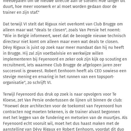
meebepalen om de nieuwe directie aan te stellen: Hoe langer dit
duurt, hoe meer voorwerk er al moet worden gedaan door de
trainer en zijn staf."
Dat terwijl VI stelt dat Rigaux niet overkomt van Club Brugge om
alleen maar wat "deals te closen", zoals Van Persie het noemt:
"Wie in België informeert, weet dat de beoogde nieuwe technisch
directeur niet komt om alleen maar even wat deals te closen.
Dévy Rigaux is juist op zoek naar meer mandaat dan hij nu heeft
in Brugge. Hij zal zijn voetbalvisie en werkwijze willen
implementeren bij Feyenoord en zeker ook zijn kijk op scouting en
recruitment, iets waarmee Club Brugge de afgelopen jaren zeer
succesvol is geweest. Robert Eenhoorn heeft als CEO sowieso een
stevige mening en ervaring in het runnen van een topsport-
organisatie", zo schrijft VI.
Terwijl Feyenoord dus druk op zoek is naar opvolgers voor Te
Kloese, zet Van Persie ondertussen de lijnen uit binnen de club:
"Hoewel deze architecten voor de toekomst van Feyenoord hun
contracten nog moeten tekenen, is de trainer alvast begonnen
met het leggen van de fundering en metselen van de muurtjes. Als
Feyenoord echt vooruit wil, moet het dus haast maken met de
aanstelling van Dévy Rigaux en Robert Eenhoorn, voordat dit duo