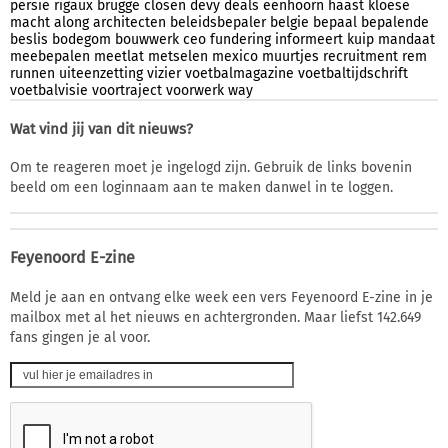
persie
rigaux
brugge
closen
devy
deals
eenhoorn
haast
kloese
macht
along
architecten
beleidsbepaler
belgie
bepaal
bepalende
beslis
bodegom
bouwwerk
ceo
fundering
informeert
kuip
mandaat
meebepalen
meetlat
metselen
mexico
muurtjes
recruitment
rem
runnen
uiteenzetting
vizier
voetbalmagazine
voetbaltijdschrift
voetbalvisie
voortraject
voorwerk
way
Wat vind jij van dit nieuws?
Om te reageren moet je ingelogd zijn. Gebruik de links bovenin
beeld om een loginnaam aan te maken danwel in te loggen.
Feyenoord E-zine
Meld je aan en ontvang elke week een vers Feyenoord E-zine in je
mailbox met al het nieuws en achtergronden. Maar liefst 142.649
fans gingen je al voor.