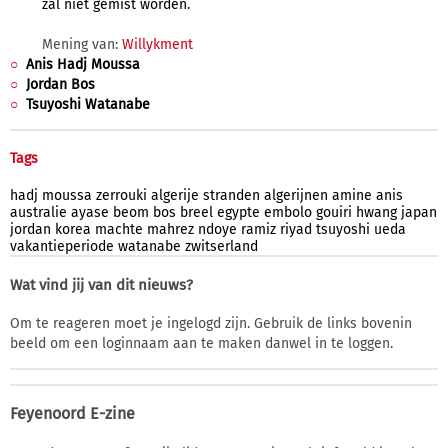
zal niet gemist worden.
Mening van:
Willykment
Anis Hadj Moussa
Jordan Bos
Tsuyoshi Watanabe
Tags
hadj
moussa
zerrouki
algerije
stranden
algerijnen
amine
anis
australie
ayase
beom
bos
breel
egypte
embolo
gouiri
hwang
japan
jordan
korea
machte
mahrez
ndoye
ramiz
riyad
tsuyoshi
ueda
vakantieperiode
watanabe
zwitserland
Wat vind jij van dit nieuws?
Om te reageren moet je ingelogd zijn. Gebruik de links bovenin
beeld om een loginnaam aan te maken danwel in te loggen.
Feyenoord E-zine