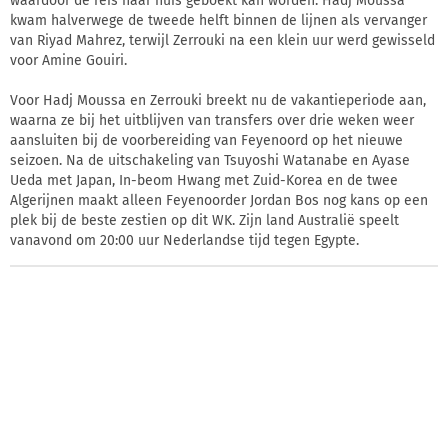
waardoor de reis naar huis geboekt kan worden. Hadj Moussa
kwam halverwege de tweede helft binnen de lijnen als vervanger
van Riyad Mahrez, terwijl Zerrouki na een klein uur werd gewisseld
voor Amine Gouiri.
Voor Hadj Moussa en Zerrouki breekt nu de vakantieperiode aan,
waarna ze bij het uitblijven van transfers over drie weken weer
aansluiten bij de voorbereiding van Feyenoord op het nieuwe
seizoen. Na de uitschakeling van Tsuyoshi Watanabe en Ayase
Ueda met Japan, In-beom Hwang met Zuid-Korea en de twee
Algerijnen maakt alleen Feyenoorder Jordan Bos nog kans op een
plek bij de beste zestien op dit WK. Zijn land Australië speelt
vanavond om 20:00 uur Nederlandse tijd tegen Egypte.