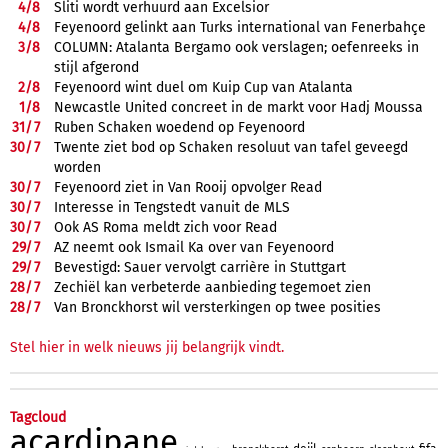
4/
8
Sliti wordt verhuurd aan Excelsior
4/
8
Feyenoord gelinkt aan Turks international van Fenerbahçe
3/
8
COLUMN: Atalanta Bergamo ook verslagen; oefenreeks in
stijl afgerond
2/
8
Feyenoord wint duel om Kuip Cup van Atalanta
1/
8
Newcastle United concreet in de markt voor Hadj Moussa
31/
7
Ruben Schaken woedend op Feyenoord
30/
7
Twente ziet bod op Schaken resoluut van tafel geveegd
worden
30/
7
Feyenoord ziet in Van Rooij opvolger Read
30/
7
Interesse in Tengstedt vanuit de MLS
30/
7
Ook AS Roma meldt zich voor Read
29/
7
AZ neemt ook Ismail Ka over van Feyenoord
29/
7
Bevestigd: Sauer vervolgt carrière in Stuttgart
28/
7
Zechiël kan verbeterde aanbieding tegemoet zien
28/
7
Van Bronckhorst wil versterkingen op twee posities
Stel hier in welk nieuws jij belangrijk vindt.
Tagcloud
acardipane