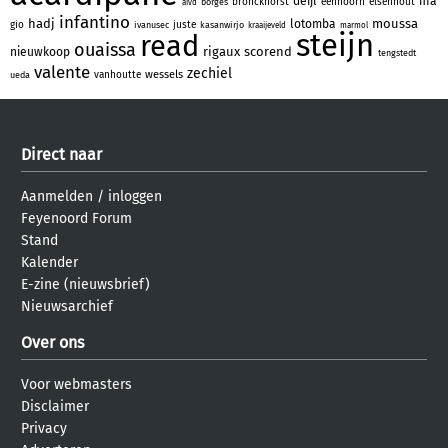
deijl
fifa
bronckhorst
eenhoorn
elsenhout
borges
aivd
infantino
hadj
moussa
lotomba
gio
juste
ivanusec
kasanwirjo
kraaijeveld
marmol
steijn
read
ouaissa
rigaux
scorend
nieuwkoop
tengstedt
valente
zechiel
wessels
vanhoutte
ueda
Direct naar
Aanmelden
/
inloggen
Feyenoord Forum
Stand
Kalender
E-zine (nieuwsbrief)
Nieuwsarchief
Over ons
Voor webmasters
Disclaimer
Privacy