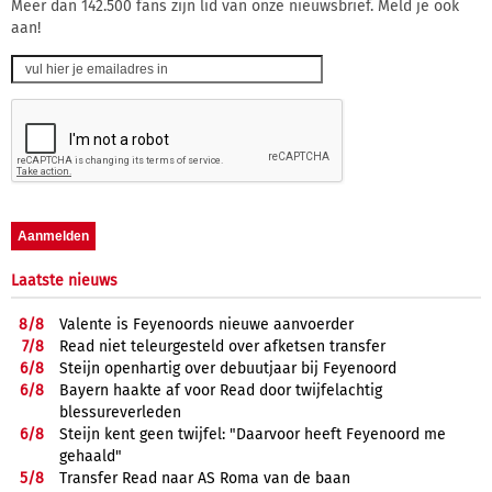
Meer dan 142.500 fans zijn lid van onze nieuwsbrief. Meld je ook
aan!
Laatste nieuws
8/
8
Valente is Feyenoords nieuwe aanvoerder
7/
8
Read niet teleurgesteld over afketsen transfer
6/
8
Steijn openhartig over debuutjaar bij Feyenoord
6/
8
Bayern haakte af voor Read door twijfelachtig
blessureverleden
6/
8
Steijn kent geen twijfel: "Daarvoor heeft Feyenoord me
gehaald"
5/
8
Transfer Read naar AS Roma van de baan