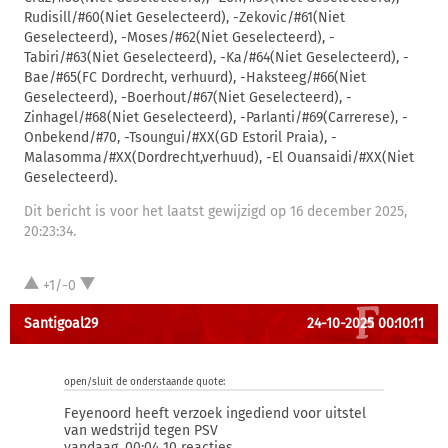
Rudisill/#60(Niet Geselecteerd), -Zekovic/#61(Niet
Geselecteerd), -Moses/#62(Niet Geselecteerd), -
Tabiri/#63(Niet Geselecteerd), -Ka/#64(Niet Geselecteerd), -
Bae/#65(FC Dordrecht, verhuurd), -Haksteeg/#66(Niet
Geselecteerd), -Boerhout/#67(Niet Geselecteerd), -
Zinhagel/#68(Niet Geselecteerd), -Parlanti/#69(Carrerese), -
Onbekend/#70, -Tsoungui/#XX(GD Estoril Praia), -
Malasomma/#XX(Dordrecht,verhuud), -El Ouansaidi/#XX(Niet
Geselecteerd).
Dit bericht is voor het laatst gewijzigd op 16 december 2025,
20:23:34.
+1/-0
Santigoal29
24-10-2025 00:10:11
open/sluit de onderstaande quote:
Feyenoord heeft verzoek ingediend voor uitstel
van wedstrijd tegen PSV
vandaag, 00:04 10 reacties