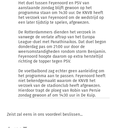
Het duel tussen Feyenoord en PSV van
aanstaande zondag blijft gewoon op het
programma staan om 14:30 uur. De KNVB heeft
het verzoek van Feyenoord om de wedstrijd op
een later tijdstip te spelen, afgewezen.
De Rotterdammers dienden het verzoek in
vanwege de verlate aftrap van het Europa
League-duel met Panathinaikos. Dat duel begon
donderdag pas om 21:00 uur door de
weersomstandigheden rondom storm Benjamin.
Feyenoord hoopte daarom op extra hersteltijd
richting de topper tegen PSV.
De voetbalbond zag echter geen aanleiding om
het programma aan te passen. Feyenoord heeft
niet bekendgemaakt waarom de KNVB het
verzoek van de stadionclub heeft afgewezen.
Hierdoor trapt de ploeg van Robin van Persie
zondag gewoon af om 14:30 uur in De Kuip.
Zeist zal eens in ons voordeel beslissen...