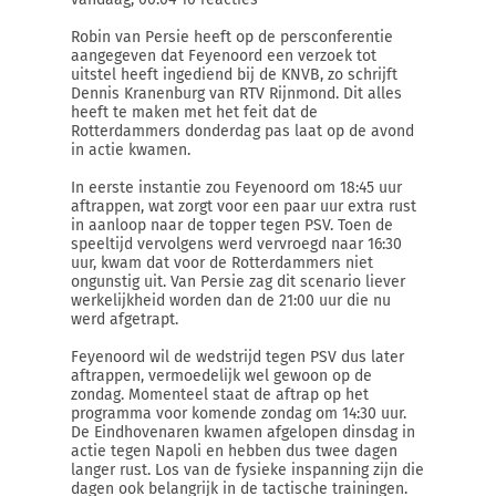
Robin van Persie heeft op de persconferentie
aangegeven dat Feyenoord een verzoek tot
uitstel heeft ingediend bij de KNVB, zo schrijft
Dennis Kranenburg van RTV Rijnmond. Dit alles
heeft te maken met het feit dat de
Rotterdammers donderdag pas laat op de avond
in actie kwamen.
In eerste instantie zou Feyenoord om 18:45 uur
aftrappen, wat zorgt voor een paar uur extra rust
in aanloop naar de topper tegen PSV. Toen de
speeltijd vervolgens werd vervroegd naar 16:30
uur, kwam dat voor de Rotterdammers niet
ongunstig uit. Van Persie zag dit scenario liever
werkelijkheid worden dan de 21:00 uur die nu
werd afgetrapt.
Feyenoord wil de wedstrijd tegen PSV dus later
aftrappen, vermoedelijk wel gewoon op de
zondag. Momenteel staat de aftrap op het
programma voor komende zondag om 14:30 uur.
De Eindhovenaren kwamen afgelopen dinsdag in
actie tegen Napoli en hebben dus twee dagen
langer rust. Los van de fysieke inspanning zijn die
dagen ook belangrijk in de tactische trainingen.