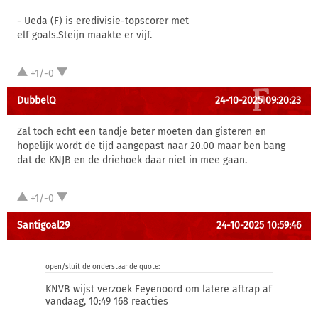
- Ueda (F) is eredivisie-topscorer met
elf goals.Steijn maakte er vijf.
+1/-0
DubbelQ
24-10-2025 09:20:23
Zal toch echt een tandje beter moeten dan gisteren en
hopelijk wordt de tijd aangepast naar 20.00 maar ben bang
dat de KNJB en de driehoek daar niet in mee gaan.
+1/-0
Santigoal29
24-10-2025 10:59:46
open/sluit de onderstaande quote:
KNVB wijst verzoek Feyenoord om latere aftrap af
vandaag, 10:49 168 reacties