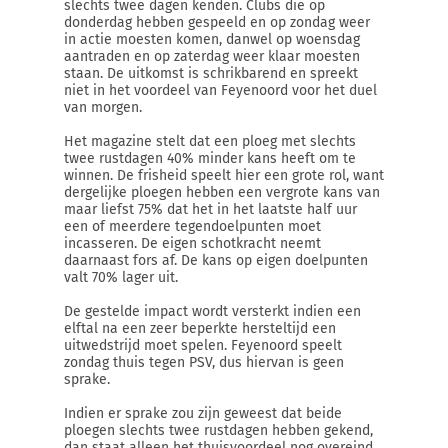
slechts twee dagen kenden. Clubs die op
donderdag hebben gespeeld en op zondag weer
in actie moesten komen, danwel op woensdag
aantraden en op zaterdag weer klaar moesten
staan. De uitkomst is schrikbarend en spreekt
niet in het voordeel van Feyenoord voor het duel
van morgen.
Het magazine stelt dat een ploeg met slechts
twee rustdagen 40% minder kans heeft om te
winnen. De frisheid speelt hier een grote rol, want
dergelijke ploegen hebben een vergrote kans van
maar liefst 75% dat het in het laatste half uur
een of meerdere tegendoelpunten moet
incasseren. De eigen schotkracht neemt
daarnaast fors af. De kans op eigen doelpunten
valt 70% lager uit.
De gestelde impact wordt versterkt indien een
elftal na een zeer beperkte hersteltijd een
uitwedstrijd moet spelen. Feyenoord speelt
zondag thuis tegen PSV, dus hiervan is geen
sprake.
Indien er sprake zou zijn geweest dat beide
ploegen slechts twee rustdagen hebben gekend,
dan staat alleen het thuisvoordeel nog overeind.