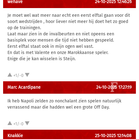
wehave
24-10-2025 12:46:26
Je moet wel wat meer naar echt een eerst elftal gaan voor dit
soort wedstrijden , hoor liever niet meer hij doet het zo goed
op de trainingen.
Laat maar zien in de invalbeurten en niet opeens een
basisplek voor mensen die tijd niet hebben gespeeld.
Eerst elftal staat ook in mijn ogen wel vast.
En dat is met Valente en onze Marokkaanse speler.
Enige die je kan wisselen is Steijn.
+1/-0
Marc Acardipane
24-10-2025 17:27:19
Ik heb Napoli zelden zo nonchalant zien spelen natuurlijk
verrassend maar die hadden wel een grote Off Day.
+1/-0
Knakkie
25-10-2025 12:14:08