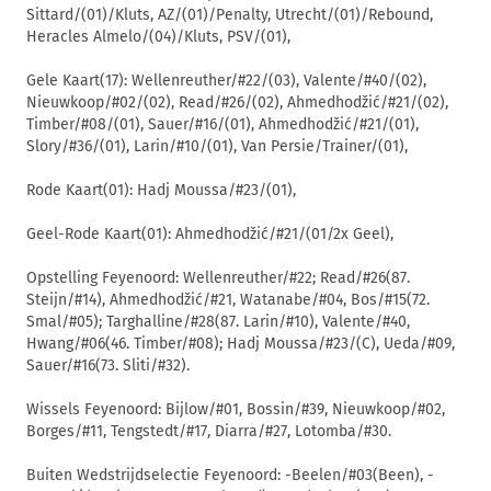
Sittard/(01)/Kluts, AZ/(01)/Penalty, Utrecht/(01)/Rebound,
Heracles Almelo/(04)/Kluts, PSV/(01),
Gele Kaart(17): Wellenreuther/#22/(03), Valente/#40/(02),
Nieuwkoop/#02/(02), Read/#26/(02), Ahmedhodžić/#21/(02),
Timber/#08/(01), Sauer/#16/(01), Ahmedhodžić/#21/(01),
Slory/#36/(01), Larin/#10/(01), Van Persie/Trainer/(01),
Rode Kaart(01): Hadj Moussa/#23/(01),
Geel-Rode Kaart(01): Ahmedhodžić/#21/(01/2x Geel),
Opstelling Feyenoord: Wellenreuther/#22; Read/#26(87.
Steijn/#14), Ahmedhodžić/#21, Watanabe/#04, Bos/#15(72.
Smal/#05); Targhalline/#28(87. Larin/#10), Valente/#40,
Hwang/#06(46. Timber/#08); Hadj Moussa/#23/(C), Ueda/#09,
Sauer/#16(73. Sliti/#32).
Wissels Feyenoord: Bijlow/#01, Bossin/#39, Nieuwkoop/#02,
Borges/#11, Tengstedt/#17, Diarra/#27, Lotomba/#30.
Buiten Wedstrijdselectie Feyenoord: -Beelen/#03(Been), -