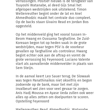
verrassingen. Positief nieuws is de terugkeer van
Tsuyoshi Watanabe, al deed Gijs Smal het
afgelopen wedstrijden ook uitstekend. Timon
Wellenreuther begint onder de lat en Anel
Ahmedhodzic maakt het centrale duo compleet.
Op de backs staan Givairo Read en Jordan Bos
opgesteld.
Op het middenveld ging het vooral tussen In-
Beom Hwang en Oussama Targhalline. De Zuid-
Koreaan begon tot op heden vaak in de grote
wedstrijden, maar tegen PSV is de voorkeur
gevallen op Targhalline als controleur. Hwang
begint echter ook aan de aftrap en vormt de
grote verrassing bij Feyenoord. Luciano Valente
start als aanvallende middenvelder in plaats van
Sem Steijn.
In de aanval keert Leo Sauer terug. De Slowaak
was tegen Panathinaikos niet okselfris en begon
zodoende op de bank, maar liet met zijn
invalbeurt wel zien voor veel gevaar te zorgen.
Anis Hadj Moussa en Ayase Ueda zullen ook weer
alles op alles zetten om doelpunten te scoren.
Opstelling Feyenoord
Wellenreuther; Read, Ahmedhodzic, Watanabe,