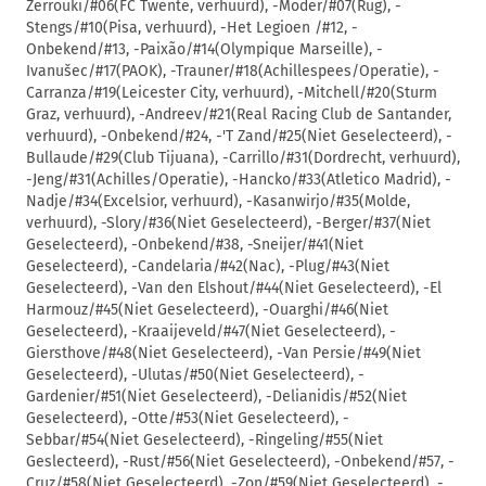
Zerrouki/#06(FC Twente, verhuurd), -Moder/#07(Rug), -
Stengs/#10(Pisa, verhuurd), -Het Legioen /#12, -
Onbekend/#13, -Paixão/#14(Olympique Marseille), -
Ivanušec/#17(PAOK), -Trauner/#18(Achillespees/Operatie), -
Carranza/#19(Leicester City, verhuurd), -Mitchell/#20(Sturm
Graz, verhuurd), -Andreev/#21(Real Racing Club de Santander,
verhuurd), -Onbekend/#24, -'T Zand/#25(Niet Geselecteerd), -
Bullaude/#29(Club Tijuana), -Carrillo/#31(Dordrecht, verhuurd),
-Jeng/#31(Achilles/Operatie), -Hancko/#33(Atletico Madrid), -
Nadje/#34(Excelsior, verhuurd), -Kasanwirjo/#35(Molde,
verhuurd), -Slory/#36(Niet Geselecteerd), -Berger/#37(Niet
Geselecteerd), -Onbekend/#38, -Sneijer/#41(Niet
Geselecteerd), -Candelaria/#42(Nac), -Plug/#43(Niet
Geselecteerd), -Van den Elshout/#44(Niet Geselecteerd), -El
Harmouz/#45(Niet Geselecteerd), -Ouarghi/#46(Niet
Geselecteerd), -Kraaijeveld/#47(Niet Geselecteerd), -
Giersthove/#48(Niet Geselecteerd), -Van Persie/#49(Niet
Geselecteerd), -Ulutas/#50(Niet Geselecteerd), -
Gardenier/#51(Niet Geselecteerd), -Delianidis/#52(Niet
Geselecteerd), -Otte/#53(Niet Geselecteerd), -
Sebbar/#54(Niet Geselecteerd), -Ringeling/#55(Niet
Geslecteerd), -Rust/#56(Niet Geselecteerd), -Onbekend/#57, -
Cruz/#58(Niet Geselecteerd), -Zon/#59(Niet Geselecteerd), -