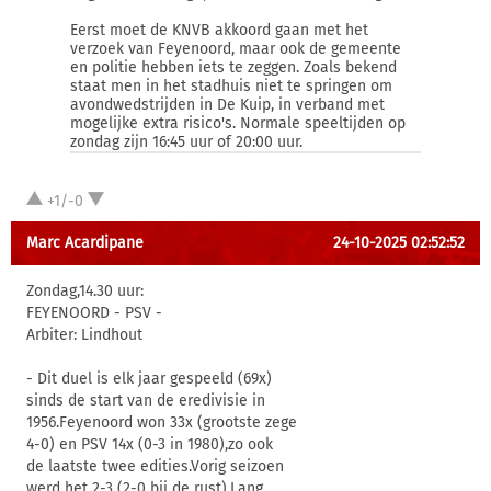
Eerst moet de KNVB akkoord gaan met het
verzoek van Feyenoord, maar ook de gemeente
en politie hebben iets te zeggen. Zoals bekend
staat men in het stadhuis niet te springen om
avondwedstrijden in De Kuip, in verband met
mogelijke extra risico's. Normale speeltijden op
zondag zijn 16:45 uur of 20:00 uur.
+1/-0
Marc Acardipane
24-10-2025 02:52:52
Zondag,14.30 uur:
FEYENOORD - PSV -
Arbiter: Lindhout
- Dit duel is elk jaar gespeeld (69x)
sinds de start van de eredivisie in
1956.Feyenoord won 33x (grootste zege
4-0) en PSV 14x (0-3 in 1980),zo ook
de laatste twee edities.Vorig seizoen
werd het 2-3 (2-0 bij de rust).Lang