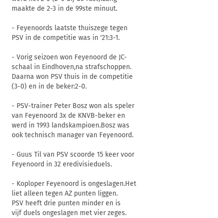
maakte de 2-3 in de 99ste minuut.
- Feyenoords laatste thuiszege tegen
PSV in de competitie was in '21:3-1.
- Vorig seizoen won Feyenoord de JC-
schaal in Eindhoven,na strafschoppen.
Daarna won PSV thuis in de competitie
(3-0) en in de beker:2-0.
- PSV-trainer Peter Bosz won als speler
van Feyenoord 3x de KNVB-beker en
werd in 1993 landskampioen.Bosz was
ook technisch manager van Feyenoord.
- Guus Til van PSV scoorde 15 keer voor
Feyenoord in 32 eredivisieduels.
- Koploper Feyenoord is ongeslagen.Het
liet alleen tegen AZ punten liggen.
PSV heeft drie punten minder en is
vijf duels ongeslagen met vier zeges.