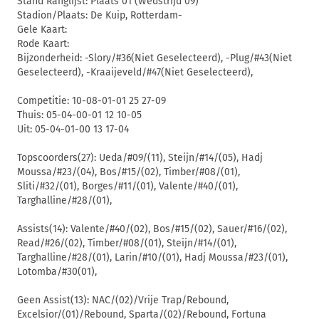
Stand Ranglijst: Plaats 01 (Wedstrijd 09)
Stadion/Plaats: De Kuip, Rotterdam-
Gele Kaart:
Rode Kaart:
Bijzonderheid: -Slory/#36(Niet Geselecteerd), -Plug/#43(Niet
Geselecteerd), -Kraaijeveld/#47(Niet Geselecteerd),
Competitie: 10-08-01-01 25 27-09
Thuis: 05-04-00-01 12 10-05
Uit: 05-04-01-00 13 17-04
Topscoorders(27): Ueda/#09/(11), Steijn/#14/(05), Hadj
Moussa/#23/(04), Bos/#15/(02), Timber/#08/(01),
Sliti/#32/(01), Borges/#11/(01), Valente/#40/(01),
Targhalline/#28/(01),
Assists(14): Valente/#40/(02), Bos/#15/(02), Sauer/#16/(02),
Read/#26/(02), Timber/#08/(01), Steijn/#14/(01),
Targhalline/#28/(01), Larin/#10/(01), Hadj Moussa/#23/(01),
Lotomba/#30(01),
Geen Assist(13): NAC/(02)/Vrije Trap/Rebound,
Excelsior/(01)/Rebound, Sparta/(02)/Rebound, Fortuna