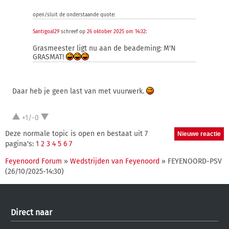
open/sluit de onderstaande quote:
Santigoal29
schreef op
26 oktober 2025 om 14:32
:
Grasmeester ligt nu aan de beademing: M'N
GRASMAT!
Daar heb je geen last van met vuurwerk.
+1/-0
Deze normale topic is open en bestaat uit 7
pagina's: 1
2
3
4
5
6
7
Feyenoord Forum
»
Wedstrijden van Feyenoord
» FEYENOORD-PSV
(26/10/2025-14:30)
Direct naar