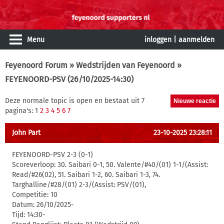
Menu
inloggen
|
aanmelden
Feyenoord Forum
»
Wedstrijden van Feyenoord
»
FEYENOORD-PSV (26/10/2025-14:30)
Deze normale topic is open en bestaat uit 7
pagina's: 1
2
3
4
5
6
7
John Part
23-10-2025 23:28:11
FEYENOORD-PSV 2-3 (0-1)
Scoreverloop: 30. Saibari 0-1, 50. Valente/#40/(01) 1-1/(Assist:
Read/#26(02), 51. Saibari 1-2, 60. Saibari 1-3, 74.
Targhalline/#28/(01) 2-3/(Assist: PSV/(01),
Competitie: 10
Datum: 26/10/2025-
Tijd: 14:30-