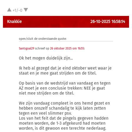
+1/-0
Knakkie
26-10-2025 16:58:14
open/sluit de onderstaande quote:
Santigoal29
schreef op
26 oktober 2025 om 16:55
:
Ok het mogen duidelijk zijn...
Ik heb al gezegd dat je eind oktober weet waar je
staat en je mee gaat strijden om de titel.
Op basis van de wedstrijd van vandaag en tegen
AZ moet je een conclusie trekken: NEE je gaat
niet mee strijden om de titel.
We zijn vandaag compleet in ons hemd gezet en
hebben onszelf schandalig te kijk laten zetten
tegen een veel slimmer psv.
Los van het feit dat de pingels gegeven hadden
moeten worden, de 1-3 afgekeurd had moeten
worden, is dit gewoon een terechte nederlaag.