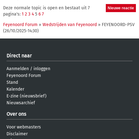
Deze normale topic is open en bestaat uit 7
pagina's:
1
2
3
4
5
6
7
Feyenoord Forum
»
Wedstrijden van Feyenoord
» FEYENOORD-PSV
(26/10/2025-14:30)
Direct naar
Aanmelden
/
inloggen
Feyenoord Forum
Stand
Kalender
E-zine (nieuwsbrief)
Nieuwsarchief
Over ons
Voor webmasters
Disclaimer