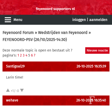
Menu
inloggen
|
aanmelden
Feyenoord Forum
»
Wedstrijden van Feyenoord
»
FEYENOORD-PSV (26/10/2025-14:30)
Deze normale topic is open en bestaat uit 7
pagina's:
1
2
3
4
5
6
7
Santigoal29
26-10-2025 16:35:39
Larin time!
+1/-0
wehave
26-10-2025 16:35:40