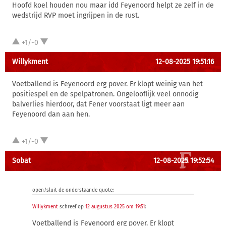
Hoofd koel houden nou maar idd Feyenoord helpt ze zelf in de
wedstrijd RVP moet ingrijpen in de rust.
+1/-0
Willykment
12-08-2025 19:51:16
Voetballend is Feyenoord erg pover. Er klopt weinig van het
positiespel en de spelpatronen. Ongelooflijk veel onnodig
balverlies hierdoor, dat Fener voorstaat ligt meer aan
Feyenoord dan aan hen.
+1/-0
Sobat
12-08-2025 19:52:54
open/sluit de onderstaande quote:
Willykment
schreef op
12 augustus 2025 om 19:51
:
Voetballend is Feyenoord erg pover. Er klopt