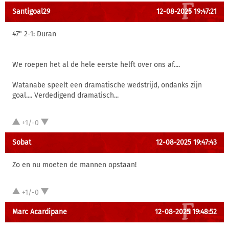
Santigoal29
12-08-2025 19:47:21
47" 2-1: Duran
We roepen het al de hele eerste helft over ons af....
Watanabe speelt een dramatische wedstrijd, ondanks zijn
goal.... Verdedigend dramatisch...
+1/-0
Sobat
12-08-2025 19:47:43
Zo en nu moeten de mannen opstaan!
+1/-0
Marc Acardipane
12-08-2025 19:48:52