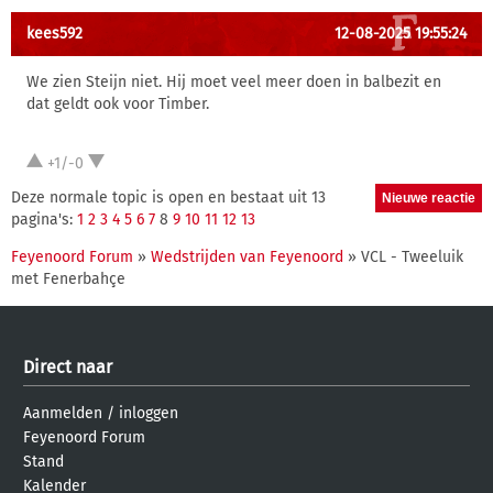
kees592
12-08-2025 19:55:24
We zien Steijn niet. Hij moet veel meer doen in balbezit en
dat geldt ook voor Timber.
+1/-0
Deze normale topic is open en bestaat uit 13
pagina's:
1
2
3
4
5
6
7
8
9
10
11
12
13
Feyenoord Forum
»
Wedstrijden van Feyenoord
» VCL - Tweeluik
met Fenerbahçe
Direct naar
Aanmelden
/
inloggen
Feyenoord Forum
Stand
Kalender