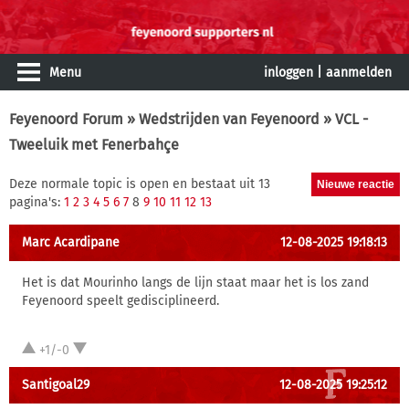
Menu
inloggen
|
aanmelden
Feyenoord Forum
»
Wedstrijden van Feyenoord
» VCL -
Tweeluik met Fenerbahçe
Deze normale topic is open en bestaat uit 13
pagina's:
1
2
3
4
5
6
7
8
9
10
11
12
13
Marc Acardipane
12-08-2025 19:18:13
Het is dat Mourinho langs de lijn staat maar het is los zand
Feyenoord speelt gedisciplineerd.
+1/-0
Santigoal29
12-08-2025 19:25:12