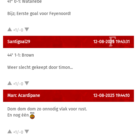
41" 0-1: Watanebe
Bijz; Eerste goal voor Feyenoord!
+1/-0
Santigoal29
12-08-2025 19:43:31
44" 1-1: Brown
Weer slecht gekeept door timon...
+1/-0
Marc Acardipane
12-08-2025 19:44:10
Dom dom dom zo onnodig vlak voor rust.
En nog één
+1/-0