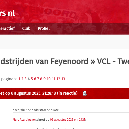
teractief
Club
Profiel
dstrijden van Feyenoord
» VCL - Tw
 pagina's:
1
2
3
4
5
6
7
8
9
10
11
12
13
st op 6 augustus 2025, 21:28:18
(in reactie)
open/sluit de onderstaande quote:
Marc Acardipane
schreef op
06 augustus 2025 om 21:21
: