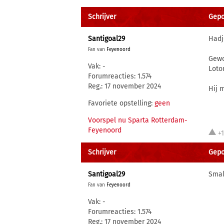
Schrijver
Gepo
Santigoal29
Hadj
Fan van
Feyenoord
Gewo
Vak: -
Loto
Forumreacties: 1.574
Reg.: 17 november 2024
Hij 
Favoriete opstelling:
geen
Voorspel nu Sparta Rotterdam-
Feyenoord
+
Schrijver
Gepo
Santigoal29
Smal 
Fan van
Feyenoord
Vak: -
Forumreacties: 1.574
Reg.: 17 november 2024