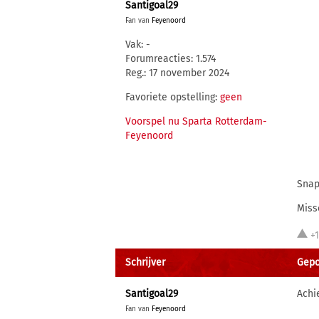
Santigoal29
Fan van
Feyenoord
Vak: -
Forumreacties: 1.574
Reg.: 17 november 2024
Favoriete opstelling:
geen
Voorspel nu Sparta Rotterdam-
Feyenoord
Snap
Miss
+
Schrijver
Gepo
Santigoal29
Achi
Fan van
Feyenoord