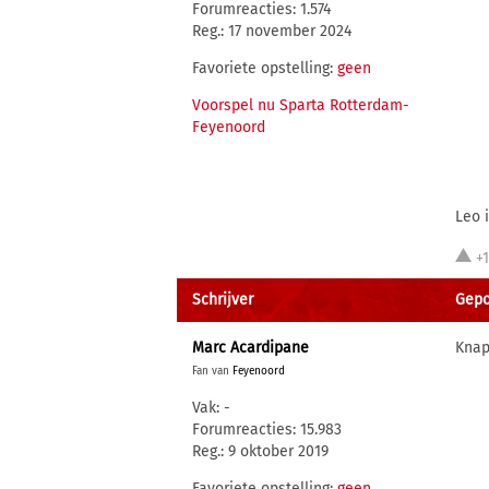
Forumreacties: 1.574
Reg.: 17 november 2024
Favoriete opstelling:
geen
Voorspel nu Sparta Rotterdam-
Feyenoord
Leo 
+
Schrijver
Gepo
Marc Acardipane
Knap
Fan van
Feyenoord
Vak: -
Forumreacties: 15.983
Reg.: 9 oktober 2019
Favoriete opstelling:
geen