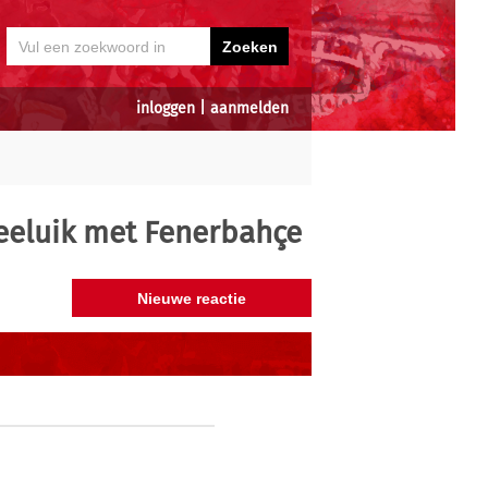
inloggen
|
aanmelden
eeluik met Fenerbahçe