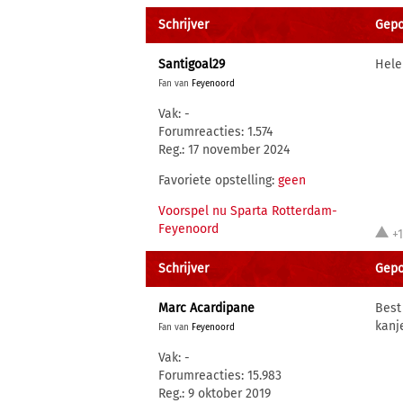
Schrijver
Gepo
Santigoal29
Hele
Fan van
Feyenoord
Vak: -
Forumreacties: 1.574
Reg.: 17 november 2024
Favoriete opstelling:
geen
Voorspel nu Sparta Rotterdam-
Feyenoord
+
Schrijver
Gepo
Marc Acardipane
Best
kanj
Fan van
Feyenoord
Vak: -
Forumreacties: 15.983
Reg.: 9 oktober 2019