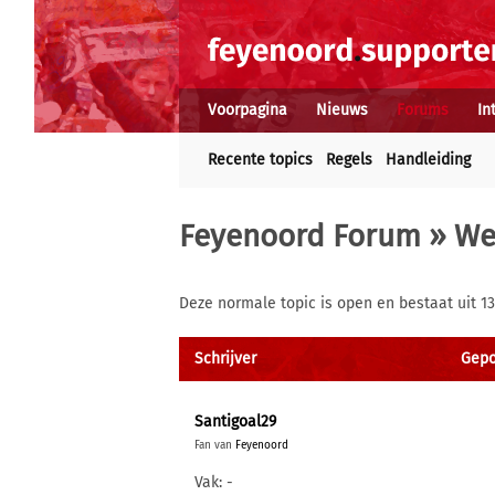
Voorpagina
Nieuws
Forums
In
Recente topics
Regels
Handleiding
Feyenoord Forum
»
We
Deze normale topic is open en bestaat uit 13
Schrijver
Gepo
Santigoal29
Fan van
Feyenoord
Vak: -