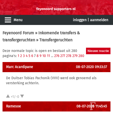
Menu
inloggen
|
aanmelden
Feyenoord Forum
»
Inkomende transfers &
transfergeruchten
» Transfergeruchten
Deze normale topic is open en bestaat uit 280
pagina's:
1
2
3
4
5
6
7
8
9
10
11
...
276
277
278
279
280
Marc Acardipane
08-07-2020 09:33:37
De Duitser Tobias Pachonik (VVV) werd ook genoemd als
versterking achterin.
+1/-0
Ramesoe
08-07-2020 11:45:45