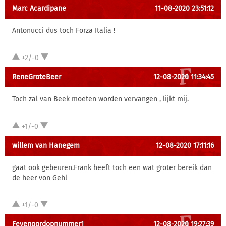
Marc Acardipane
11-08-2020 23:51:12
Antonucci dus toch Forza Italia !
+2/-0
ReneGroteBeer
12-08-2020 11:34:45
Toch zal van Beek moeten worden vervangen , lijkt mij.
+1/-0
willem van Hanegem
12-08-2020 17:11:16
gaat ook gebeuren.Frank heeft toch een wat groter bereik dan
de heer von Gehl
+1/-0
Feyenoordopnummer1
12-08-2020 19:27:39