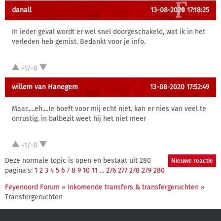
danall
13-08-2020 17:18:25
In ieder geval wordt er wel snel doorgeschakeld, wat ik in het
verleden heb gemist. Bedankt voor je info.
+1/-0
willem van Hanegem
13-08-2020 17:52:49
Maar.....eh....Ie hoeft voor mij echt niet. kan er nies van veel te
onrustig. in balbezit weet hij het niet meer
+1/-0
Deze normale topic is open en bestaat uit 280
pagina's:
1
2
3
4
5
6
7
8
9
10
11
...
276
277
278
279
280
Feyenoord Forum
»
Inkomende transfers & transfergeruchten
»
Transfergeruchten