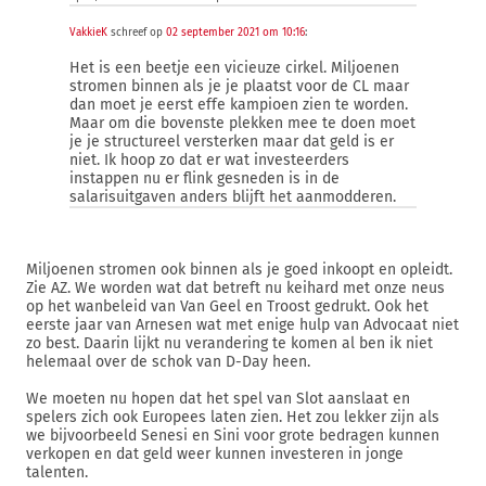
VakkieK
schreef op
02 september 2021 om 10:16
:
Het is een beetje een vicieuze cirkel. Miljoenen
stromen binnen als je je plaatst voor de CL maar
dan moet je eerst effe kampioen zien te worden.
Maar om die bovenste plekken mee te doen moet
je je structureel versterken maar dat geld is er
niet. Ik hoop zo dat er wat investeerders
instappen nu er flink gesneden is in de
salarisuitgaven anders blijft het aanmodderen.
Miljoenen stromen ook binnen als je goed inkoopt en opleidt.
Zie AZ. We worden wat dat betreft nu keihard met onze neus
op het wanbeleid van Van Geel en Troost gedrukt. Ook het
eerste jaar van Arnesen wat met enige hulp van Advocaat niet
zo best. Daarin lijkt nu verandering te komen al ben ik niet
helemaal over de schok van D-Day heen.
We moeten nu hopen dat het spel van Slot aanslaat en
spelers zich ook Europees laten zien. Het zou lekker zijn als
we bijvoorbeeld Senesi en Sini voor grote bedragen kunnen
verkopen en dat geld weer kunnen investeren in jonge
talenten.