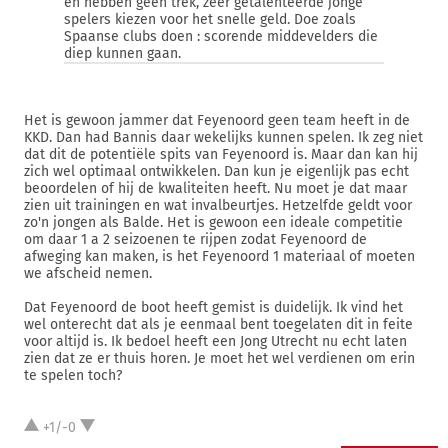
en hebben geen trek, zeer getalenteerde jonge
spelers kiezen voor het snelle geld. Doe zoals
Spaanse clubs doen : scorende middevelders die
diep kunnen gaan.
Het is gewoon jammer dat Feyenoord geen team heeft in de
KKD. Dan had Bannis daar wekelijks kunnen spelen. Ik zeg niet
dat dit de potentiële spits van Feyenoord is. Maar dan kan hij
zich wel optimaal ontwikkelen. Dan kun je eigenlijk pas echt
beoordelen of hij de kwaliteiten heeft. Nu moet je dat maar
zien uit trainingen en wat invalbeurtjes. Hetzelfde geldt voor
zo'n jongen als Balde. Het is gewoon een ideale competitie
om daar 1 a 2 seizoenen te rijpen zodat Feyenoord de
afweging kan maken, is het Feyenoord 1 materiaal of moeten
we afscheid nemen.
Dat Feyenoord de boot heeft gemist is duidelijk. Ik vind het
wel onterecht dat als je eenmaal bent toegelaten dit in feite
voor altijd is. Ik bedoel heeft een Jong Utrecht nu echt laten
zien dat ze er thuis horen. Je moet het wel verdienen om erin
te spelen toch?
+1/-0