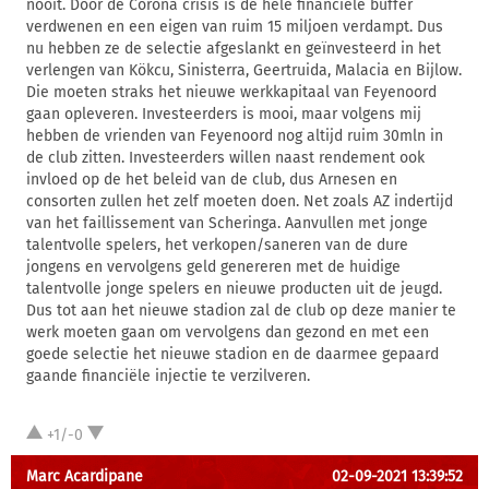
nooit. Door de Corona crisis is de hele financiële buffer
verdwenen en een eigen van ruim 15 miljoen verdampt. Dus
nu hebben ze de selectie afgeslankt en geïnvesteerd in het
verlengen van Kökcu, Sinisterra, Geertruida, Malacia en Bijlow.
Die moeten straks het nieuwe werkkapitaal van Feyenoord
gaan opleveren. Investeerders is mooi, maar volgens mij
hebben de vrienden van Feyenoord nog altijd ruim 30mln in
de club zitten. Investeerders willen naast rendement ook
invloed op de het beleid van de club, dus Arnesen en
consorten zullen het zelf moeten doen. Net zoals AZ indertijd
van het faillissement van Scheringa. Aanvullen met jonge
talentvolle spelers, het verkopen/saneren van de dure
jongens en vervolgens geld genereren met de huidige
talentvolle jonge spelers en nieuwe producten uit de jeugd.
Dus tot aan het nieuwe stadion zal de club op deze manier te
werk moeten gaan om vervolgens dan gezond en met een
goede selectie het nieuwe stadion en de daarmee gepaard
gaande financiële injectie te verzilveren.
+1/-0
Marc Acardipane
02-09-2021 13:39:52