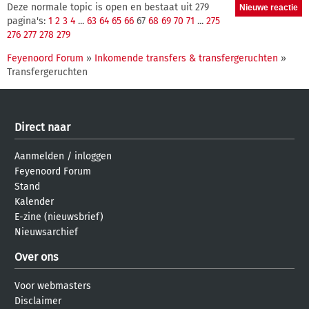
Deze normale topic is open en bestaat uit 279
pagina's:
1
2
3
4
...
63
64
65
66
67
68
69
70
71
...
275
276
277
278
279
Feyenoord Forum
»
Inkomende transfers & transfergeruchten
»
Transfergeruchten
Direct naar
Aanmelden
/
inloggen
Feyenoord Forum
Stand
Kalender
E-zine (nieuwsbrief)
Nieuwsarchief
Over ons
Voor webmasters
Disclaimer