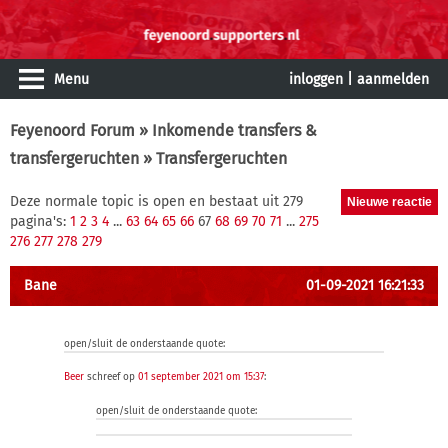
Menu
inloggen
|
aanmelden
Feyenoord Forum
»
Inkomende transfers &
transfergeruchten
» Transfergeruchten
Deze normale topic is open en bestaat uit 279
pagina's:
1
2
3
4
...
63
64
65
66
67
68
69
70
71
...
275
276
277
278
279
Bane
01-09-2021 16:21:33
open/sluit de onderstaande quote:
Beer
schreef op
01 september 2021 om 15:37
:
open/sluit de onderstaande quote: