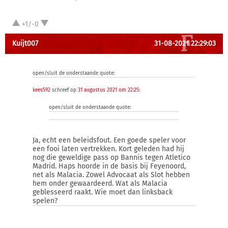
+1/-0
Kuijt007
31-08-2021 22:29:03
open/sluit de onderstaande quote:
kees592
schreef op
31 augustus 2021 om 22:25
:
open/sluit de onderstaande quote:
Ja, echt een beleidsfout. Een goede speler voor
een fooi laten vertrekken. Kort geleden had hij
nog die geweldige pass op Bannis tegen Atletico
Madrid. Haps hoorde in de basis bij Feyenoord,
net als Malacia. Zowel Advocaat als Slot hebben
hem onder gewaardeerd. Wat als Malacia
geblesseerd raakt. Wie moet dan linksback
spelen?