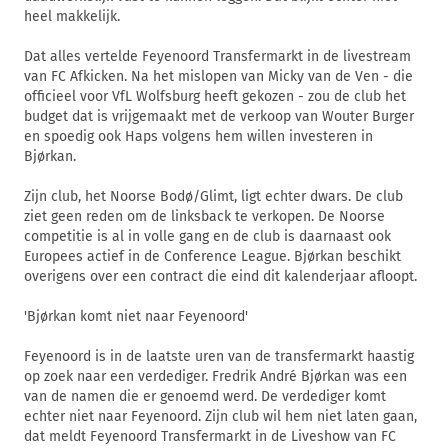
heel makkelijk.
Dat alles vertelde Feyenoord Transfermarkt in de livestream
van FC Afkicken. Na het mislopen van Micky van de Ven - die
officieel voor VfL Wolfsburg heeft gekozen - zou de club het
budget dat is vrijgemaakt met de verkoop van Wouter Burger
en spoedig ook Haps volgens hem willen investeren in
Bjørkan.
Zijn club, het Noorse Bodø/Glimt, ligt echter dwars. De club
ziet geen reden om de linksback te verkopen. De Noorse
competitie is al in volle gang en de club is daarnaast ook
Europees actief in de Conference League. Bjørkan beschikt
overigens over een contract die eind dit kalenderjaar afloopt.
'Bjørkan komt niet naar Feyenoord'
Feyenoord is in de laatste uren van de transfermarkt haastig
op zoek naar een verdediger. Fredrik André Bjørkan was een
van de namen die er genoemd werd. De verdediger komt
echter niet naar Feyenoord. Zijn club wil hem niet laten gaan,
dat meldt Feyenoord Transfermarkt in de Liveshow van FC