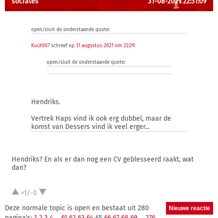
socrates
31-08-2021 22:31:09
open/sluit de onderstaande quote:
Kuijt007
schreef op
31 augustus 2021 om 22:29
:
open/sluit de onderstaande quote:
Hendriks.
Vertrek Haps vind ik ook erg dubbel, maar de
komst van Dessers vind ik veel erger...
Hendriks? En als er dan nog een CV geblesseerd raakt, wat
dan?
+1/-0
Deze normale topic is open en bestaat uit 280
pagina's:
1
2
3
4
...
61
62
63
64
65
66
67
68
69
...
276