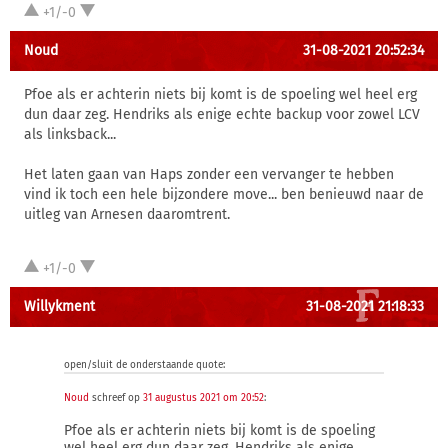
+1/-0
Noud
31-08-2021 20:52:34
Pfoe als er achterin niets bij komt is de spoeling wel heel erg
dun daar zeg. Hendriks als enige echte backup voor zowel LCV
als linksback...
Het laten gaan van Haps zonder een vervanger te hebben
vind ik toch een hele bijzondere move... ben benieuwd naar de
uitleg van Arnesen daaromtrent.
+1/-0
Willykment
31-08-2021 21:18:33
open/sluit de onderstaande quote:
Noud
schreef op
31 augustus 2021 om 20:52
:
Pfoe als er achterin niets bij komt is de spoeling
wel heel erg dun daar zeg. Hendriks als enige