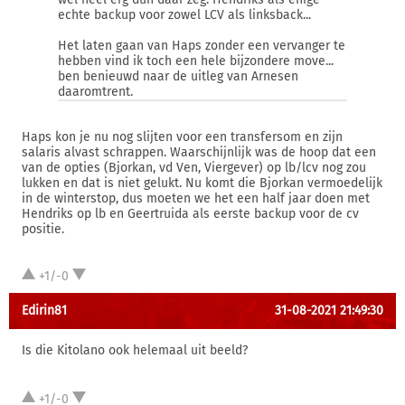
echte backup voor zowel LCV als linksback...
Het laten gaan van Haps zonder een vervanger te
hebben vind ik toch een hele bijzondere move...
ben benieuwd naar de uitleg van Arnesen
daaromtrent.
Haps kon je nu nog slijten voor een transfersom en zijn
salaris alvast schrappen. Waarschijnlijk was de hoop dat een
van de opties (Bjorkan, vd Ven, Viergever) op lb/lcv nog zou
lukken en dat is niet gelukt. Nu komt die Bjorkan vermoedelijk
in de winterstop, dus moeten we het een half jaar doen met
Hendriks op lb en Geertruida als eerste backup voor de cv
positie.
+1/-0
Edirin81
31-08-2021 21:49:30
Is die Kitolano ook helemaal uit beeld?
+1/-0