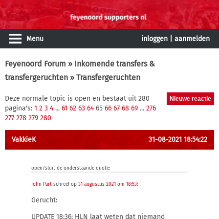
Menu
inloggen
|
aanmelden
Feyenoord Forum
»
Inkomende transfers &
transfergeruchten
» Transfergeruchten
Deze normale topic is open en bestaat uit 280
pagina's:
1
2
3
4
...
61
62
63
64
65
66
67
68
69
...
276
277
278
279
280
VakkieK
31-08-2021 18:54:22
open/sluit de onderstaande quote:
John Part
schreef op
31 augustus 2021 om 18:53
:
Gerucht:
UPDATE 18:36: HLN laat weten dat niemand