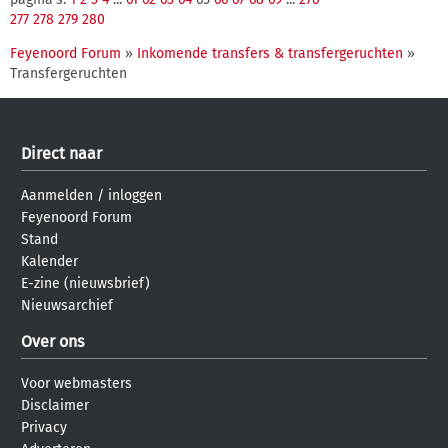
277
278
279
280
Feyenoord Forum
»
Inkomende transfers & transfergeruchten
»
Transfergeruchten
Direct naar
Aanmelden
/
inloggen
Feyenoord Forum
Stand
Kalender
E-zine (nieuwsbrief)
Nieuwsarchief
Over ons
Voor webmasters
Disclaimer
Privacy