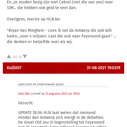
En...ze zouden bezig zijn met Cabral (niet die van ons) voor
12M... die hebben ook geld te veel dan.
Overigens, reactie op HLN.be:
"Bryan Van Mieghem - Lees ik net da Antwerp die ook wilt
halen….voor 4 miljoen. Laat die aub naar Feyenoord gaan." ...
die denken er hetzelfde over als wij.
+1/-0
Kuijt007
31-08-2021 19:03:19
open/sluit de onderstaande quote:
John Part
schreef op
31 augustus 2021 om 18:53
:
Gerucht:
UPDATE 18:36: HLN laat weten dat niemand
minder dan Antwerp zich mengt in de debatten.
De Great Old zou in tegenstelling tot Feyenoord