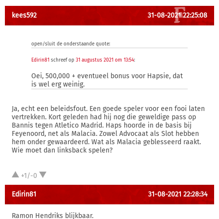
kees592
31-08-2021 22:25:08
open/sluit de onderstaande quote:
Edirin81
schreef op
31 augustus 2021 om 13:54
:
Oei, 500,000 + eventueel bonus voor Hapsie, dat
is wel erg weinig.
Ja, echt een beleidsfout. Een goede speler voor een fooi laten
vertrekken. Kort geleden had hij nog die geweldige pass op
Bannis tegen Atletico Madrid. Haps hoorde in de basis bij
Feyenoord, net als Malacia. Zowel Advocaat als Slot hebben
hem onder gewaardeerd. Wat als Malacia geblesseerd raakt.
Wie moet dan linksback spelen?
+1/-0
Edirin81
31-08-2021 22:28:34
Ramon Hendriks blijkbaar.