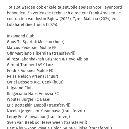
Tot slot werden ook enkele talentvolle spelers voor Feyenoord
behouden. Zo verlengde technisch directeur Frank Arnesen de
contracten van Justin Bijlow (2025), Tyrell Malacia (2024) en
Lutsharel Geertruida (2024).
Inkomend Club
Guus Til Spartak Moskou (huur)
Marcus Pedersen Molde FK
Ofir Marciano Hibernian (transfervrij)
Alireza Jahanbakhsh Brighton & Hove Albion
Gernot Trauner LASK Linz
Fredrik Aursnes Molde FK
Reiss Nelson Arsenal (huur)
Cyriel Dessers KRC Genk (huur)
Uitgaand Club
Ridgeciano Haps Venezia FC
Wouter Burger FC Basel
Eric Botteghin Empoli (transfervrij)
Nicolai Jørgensen Kasimpasa (transfervrij)
Leroy Fer Alanyaspor (transfervrij)
Sven van Beek sc Heerenveen (transfervrij)
Bart Nieuwkoop Royale Union Saint-Gilloise (transfervrij)