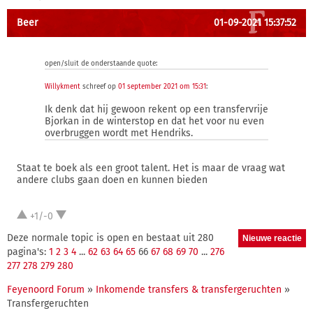
Beer
01-09-2021 15:37:52
open/sluit de onderstaande quote:
Willykment
schreef op
01 september 2021 om 15:31
:
Ik denk dat hij gewoon rekent op een transfervrije
Bjorkan in de winterstop en dat het voor nu even
overbruggen wordt met Hendriks.
Staat te boek als een groot talent. Het is maar de vraag wat
andere clubs gaan doen en kunnen bieden
+1/-0
Deze normale topic is open en bestaat uit 280
pagina's:
1
2
3
4
...
62
63
64
65
66
67
68
69
70
...
276
277
278
279
280
Feyenoord Forum
»
Inkomende transfers & transfergeruchten
»
Transfergeruchten