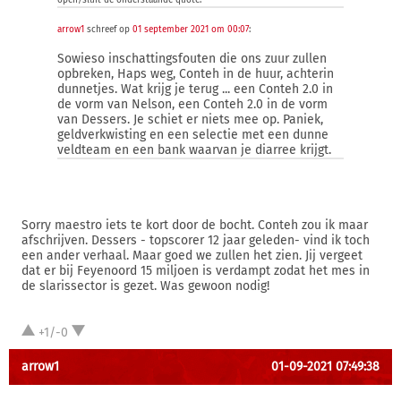
open/sluit de onderstaande quote:
arrow1
schreef op
01 september 2021 om 00:07
:
Sowieso inschattingsfouten die ons zuur zullen
opbreken, Haps weg, Conteh in de huur, achterin
dunnetjes. Wat krijg je terug ... een Conteh 2.0 in
de vorm van Nelson, een Conteh 2.0 in de vorm
van Dessers. Je schiet er niets mee op. Paniek,
geldverkwisting en een selectie met een dunne
veldteam en een bank waarvan je diarree krijgt.
Sorry maestro iets te kort door de bocht. Conteh zou ik maar
afschrijven. Dessers - topscorer 12 jaar geleden- vind ik toch
een ander verhaal. Maar goed we zullen het zien. Jij vergeet
dat er bij Feyenoord 15 miljoen is verdampt zodat het mes in
de slarissector is gezet. Was gewoon nodig!
+1/-0
arrow1
01-09-2021 07:49:38