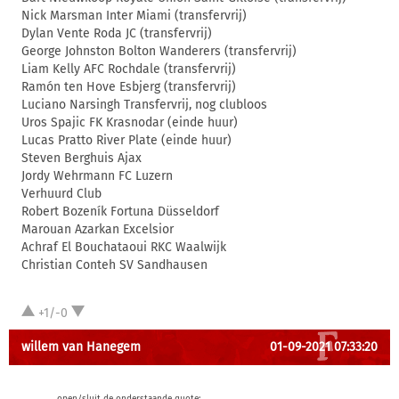
Nick Marsman Inter Miami (transfervrij)
Dylan Vente Roda JC (transfervrij)
George Johnston Bolton Wanderers (transfervrij)
Liam Kelly AFC Rochdale (transfervrij)
Ramón ten Hove Esbjerg (transfervrij)
Luciano Narsingh Transfervrij, nog clubloos
Uros Spajic FK Krasnodar (einde huur)
Lucas Pratto River Plate (einde huur)
Steven Berghuis Ajax
Jordy Wehrmann FC Luzern
Verhuurd Club
Robert Bozeník Fortuna Düsseldorf
Marouan Azarkan Excelsior
Achraf El Bouchataoui RKC Waalwijk
Christian Conteh SV Sandhausen
+1/-0
willem van Hanegem
01-09-2021 07:33:20