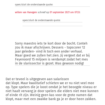
open/sluit de onderstaande quote:
willem van Hanegem
schreef op
01 september 2021 om 07:33
:
open/sluit de onderstaande quote:
Sorry maestro iets te kort door de bocht. Conteh
zou ik maar afschrijven. Dessers - topscorer 12
jaar geleden- vind ik toch een ander verhaal.
Maar goed we zullen het zien. Jij vergeet dat er bij
Feyenoord 15 miljoen is verdampt zodat het mes
in de slarissector is gezet. Was gewoon nodig!
Dat er teveel is uitgegeven aan salarissen
dat klopt. Maar kwalitatief schieten we er nu niet veel mee
op. Type spelers die je loost omdat je het beoogde niveau er
niet haalt vervang je door spelers die elders niet mee kunnen
of einde rit zijn. Weinig geen kas voor de grote namen dat
klopt, maar met een zwakke bank ga je er door heen zakken.