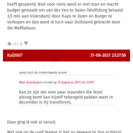
heeft gespeeld. Niet voor niets word er met man en macht
budget gemaakt om van der Ven te halen (Wolfsburg betaald
3,5 mln aan Volendam) door Haps te lozen en Burger te
verkopen en dan word ie toch naar Duitsland gebracht door
die Maffiabaas.
+1/-0
Kuijt007
31-08-2021 23:27:58
open/sluit de onderstaande quote:
Marc Acardipane
schreef op
31 augustus 2021 om 23:09
:
Kan zo zijn dat over paar maanden die Noor
alsnog komt kan hijzelf tekengeld pakken want in
december is hij transfervrij.
Daar ging ik ook al vanuit.
Met oog op de conf league is het nu gewoon te dun achterin.