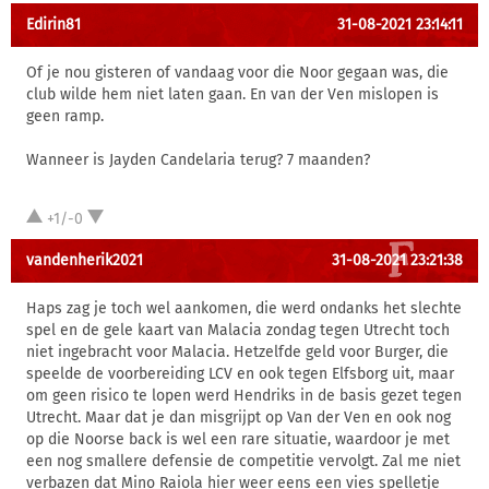
Edirin81
31-08-2021 23:14:11
Of je nou gisteren of vandaag voor die Noor gegaan was, die
club wilde hem niet laten gaan. En van der Ven mislopen is
geen ramp.
Wanneer is Jayden Candelaria terug? 7 maanden?
+1/-0
vandenherik2021
31-08-2021 23:21:38
Haps zag je toch wel aankomen, die werd ondanks het slechte
spel en de gele kaart van Malacia zondag tegen Utrecht toch
niet ingebracht voor Malacia. Hetzelfde geld voor Burger, die
speelde de voorbereiding LCV en ook tegen Elfsborg uit, maar
om geen risico te lopen werd Hendriks in de basis gezet tegen
Utrecht. Maar dat je dan misgrijpt op Van der Ven en ook nog
op die Noorse back is wel een rare situatie, waardoor je met
een nog smallere defensie de competitie vervolgt. Zal me niet
verbazen dat Mino Raiola hier weer eens een vies spelletje