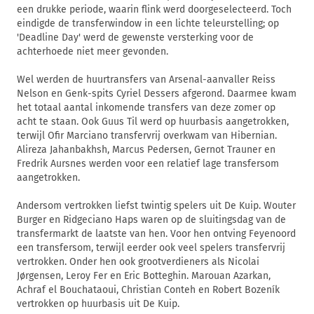
een drukke periode, waarin flink werd doorgeselecteerd. Toch
eindigde de transferwindow in een lichte teleurstelling; op
'Deadline Day' werd de gewenste versterking voor de
achterhoede niet meer gevonden.
Wel werden de huurtransfers van Arsenal-aanvaller Reiss
Nelson en Genk-spits Cyriel Dessers afgerond. Daarmee kwam
het totaal aantal inkomende transfers van deze zomer op
acht te staan. Ook Guus Til werd op huurbasis aangetrokken,
terwijl Ofir Marciano transfervrij overkwam van Hibernian.
Alireza Jahanbakhsh, Marcus Pedersen, Gernot Trauner en
Fredrik Aursnes werden voor een relatief lage transfersom
aangetrokken.
Andersom vertrokken liefst twintig spelers uit De Kuip. Wouter
Burger en Ridgeciano Haps waren op de sluitingsdag van de
transfermarkt de laatste van hen. Voor hen ontving Feyenoord
een transfersom, terwijl eerder ook veel spelers transfervrij
vertrokken. Onder hen ook grootverdieners als Nicolai
Jørgensen, Leroy Fer en Eric Botteghin. Marouan Azarkan,
Achraf el Bouchataoui, Christian Conteh en Robert Bozeník
vertrokken op huurbasis uit De Kuip.