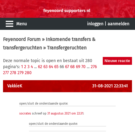
Menu
inloggen
|
aanmelden
Feyenoord Forum
»
Inkomende transfers &
transfergeruchten
» Transfergeruchten
Deze normale topic is open en bestaat uit 280
pagina's:
1
2
3
4
...
62
63
64
65
66
67
68
69
70
...
276
277
278
279
280
VakkieK
31-08-2021 22:33:41
open/sluit de onderstaande quote:
socrates
schreef op
31 augustus 2021 om 22:31
:
open/sluit de onderstaande quote: