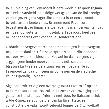
De clubleiding van Feyenoord is deze week in gesprek gegaan
met Vélez Sarsfield, de huidige werkgever van de linksbenige
verdediger. Volgens Argentijnse media is er een akkoord
bereikt tussen beide clubs. Bronnen rond Feyenoord
bevestigen dat er financiële toenadering is en verwachten dat
een deal op korte termijn mogelijk is. Feyenoord heeft een
miljoenenbedrag over voor de jeugdinternational.
Ondanks de vergevorderde onderhandelingen is de overgang
nog niet beklonken. Gómez kampte eerder in zijn loopbaan
met een zware knieblessure. Hoewel hij daar volgens eigen
zeggen geen hinder meer van ondervindt, speelde die
blessure bij twee eerdere transfers een bepalende rol.
Feyenoord zal daarom geen risico nemen en de medische
keuring grondig uitvoeren.
Afgelopen winter zag een overgang naar Cruzeiro af op een
oude meniscusblessure. Ook in de zomer van 2024 ging een
geplande transfer naar Palermo niet door. De Italiaanse club
wilde Gómez eerst onderbrengen bij River Plate, een
constructie die vaker wordt gebruikt binnen de City Football