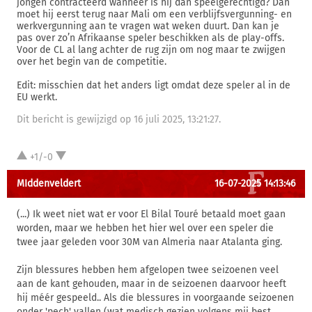
jongen contracteerd wanneer is hij dan speelgerechtigd? Dan
moet hij eerst terug naar Mali om een verblijfsvergunning- en
werkvergunning aan te vragen wat weken duurt. Dan kan je
pas over zo’n Afrikaanse speler beschikken als de play-offs.
Voor de CL al lang achter de rug zijn om nog maar te zwijgen
over het begin van de competitie.
Edit: misschien dat het anders ligt omdat deze speler al in de
EU werkt.
Dit bericht is gewijzigd op 16 juli 2025, 13:21:27.
+1/-0
MIddenveldert
16-07-2025 14:13:46
(...) Ik weet niet wat er voor El Bilal Touré betaald moet gaan
worden, maar we hebben het hier wel over een speler die
twee jaar geleden voor 30M van Almeria naar Atalanta ging.
Zijn blessures hebben hem afgelopen twee seizoenen veel
aan de kant gehouden, maar in de seizoenen daarvoor heeft
hij méér gespeeld.. Als die blessures in voorgaande seizoenen
onder 'pech' vallen (wat medisch gezien volgens mij best