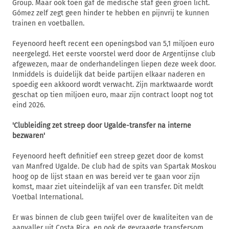
Group. Maar ook toen gaf de medische staf geen groen licht.
Gómez zelf zegt geen hinder te hebben en pijnvrij te kunnen
trainen en voetballen.
Feyenoord heeft recent een openingsbod van 5,1 miljoen euro
neergelegd. Het eerste voorstel werd door de Argentijnse club
afgewezen, maar de onderhandelingen liepen deze week door.
Inmiddels is duidelijk dat beide partijen elkaar naderen en
spoedig een akkoord wordt verwacht. Zijn marktwaarde wordt
geschat op tien miljoen euro, maar zijn contract loopt nog tot
eind 2026.
'Clubleiding zet streep door Ugalde-transfer na interne
bezwaren'
Feyenoord heeft definitief een streep gezet door de komst
van Manfred Ugalde. De club had de spits van Spartak Moskou
hoog op de lijst staan en was bereid ver te gaan voor zijn
komst, maar ziet uiteindelijk af van een transfer. Dit meldt
Voetbal International.
Er was binnen de club geen twijfel over de kwaliteiten van de
aanvaller uit Costa Rica, en ook de gevraagde transfersom