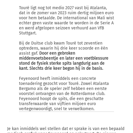
Touré ligt nog tot medio 2027 vast bij Atalanta,
dat in de zomer van 2023 ruim dertig miljoen euro
voor hem betaalde. De international van Mali wist
echter geen vaste waarde te worden in de Serie A
en werd afgelopen seizoen verhuurd aan VfB
Stuttgart.
Bij de Duitse club kwam Touré tot zeventien
optredens, waarin hij drie keer scoorde en één
assist gaf.
Door een gebroken
middenvoetsbeentje en later een voetblessure
stond de fysiek sterke spits langdurig aan de
kant. Slechts drie keer begon hij in de basis.
Feyenoord heeft inmiddels een concrete
toenadering gezocht voor Touré. Zowel Atalanta
Bergamo als de speler zelf hebben een eerste
voorstel ontvangen van de Rotterdamse club.
Feyenoord hoopt de spits, die een geschatte
transferwaarde van vijftien miljoen euro
vertegenwoordigt, snel te verwelkomen.
Je kan inmiddels wel stellen dat er sprake is van een bepaald