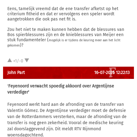
Eens, tamelijk vreemd dat de ene transfer afketst op het
criterium fitheid en dat er vervolgens een speler wordt
aangetrokken die ook pas net fit is.
Zou het niet te maken kunnen hebben dat de blessures van
Bos spierblessures zijn en de knieblessures van Meijer een
stuk fundamenteler (
mogelijk is er tijdens de keuring meer aan het licht
)?
gekomen
+1/-0
John Part
16-07-2025 12:22:13
'
Feyenoord verwacht spoedig akkoord over Argentijnse
verdediger'
Feyenoord werkt hard aan de afronding van de transfer van
Valentín Gómez. De Argentijnse verdediger moet de defensie
van de Rotterdammers versterken, maar de afronding van de
transfer is nog geen zekerheid. Vooral de medische keuring
zal doorslaggevend zijn. Dit meldt RTV Rijnmond
woensdagochtend.