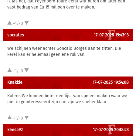
Ik las net, dat Feyenoord Toure eerst wilt huren om later een
vast bedrag van Eu 15 miljoen over te maken.
+1/-0
socrates
17-07-2025 19:43:13
We schijnen weer achter Goncalo Borges aan te zitten. Die
kerel kan er helemaal geen ene ruk van.
+1/-0
Knakkie
17-07-2025 19:54:08
Kolere. We kunnen beter een lijst van spelers maken waar we
niet in geïnteresseerd zijn dan zijn we sneller klaar.
+1/-0
kees592
17-07-2025 20:18:23