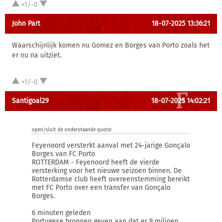
+1/-0
John Part
18-07-2025 13:36:21
Waarschijnlijk komen nu Gomez en Borges van Porto zoals het
er nu na uitziet.
+1/-0
Santigoal29
18-07-2025 14:02:21
open/sluit de onderstaande quote:
Feyenoord versterkt aanval met 24-jarige Gonçalo
Borges van FC Porto
ROTTERDAM - Feyenoord heeft de vierde
versterking voor het nieuwe seizoen binnen. De
Rotterdamse club heeft overeenstemming bereikt
met FC Porto over een transfer van Gonçalo
Borges.
6 minuten geleden
Portugese bronnen geven aan dat er 9 miljoen