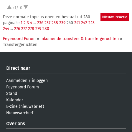
+1/-0
Deze normale topic is open en bestaat uit 280
pagina's:
1
2
3
4
...
236
237
238
239
240
241
242
243
244
...
276
277
278
279
280
Feyenoord Forum
»
Inkomende transfers & transfergeruchten
»
Transfergeruchten
Direct naar
Aanmelden
/
inloggen
Feyenoord Forum
Stand
Kalender
E-zine (nieuwsbrief)
Nieuwsarchief
Over ons