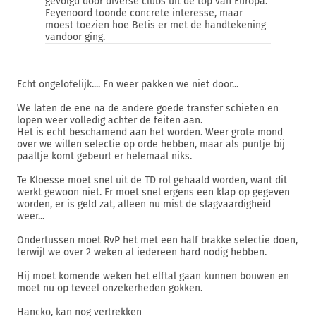
gevolgd door diverse clubs uit de top van Europa.
Feyenoord toonde concrete interesse, maar
moest toezien hoe Betis er met de handtekening
vandoor ging.
Echt ongelofelijk.... En weer pakken we niet door...
We laten de ene na de andere goede transfer schieten en
lopen weer volledig achter de feiten aan.
Het is echt beschamend aan het worden. Weer grote mond
over we willen selectie op orde hebben, maar als puntje bij
paaltje komt gebeurt er helemaal niks.
Te Kloesse moet snel uit de TD rol gehaald worden, want dit
werkt gewoon niet. Er moet snel ergens een klap op gegeven
worden, er is geld zat, alleen nu mist de slagvaardigheid
weer...
Ondertussen moet RvP het met een half brakke selectie doen,
terwijl we over 2 weken al iedereen hard nodig hebben.
Hij moet komende weken het elftal gaan kunnen bouwen en
moet nu op teveel onzekerheden gokken.
Hancko, kan nog vertrekken