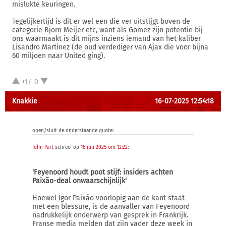
mislukte keuringen.
Tegelijkertijd is dit er wel een die ver uitstijgt boven de
categorie Bjorn Meijer etc, want als Gomez zijn potentie bij
ons waarmaakt is dit mijns inziens iemand van het kaliber
Lisandro Martinez (de oud verdediger van Ajax die voor bijna
60 miljoen naar United ging).
+1/-0
Knakkie
16-07-2025 12:54:18
open/sluit de onderstaande quote:
John Part
schreef op
16 juli 2025 om 12:22
:
'Feyenoord houdt poot stijf: insiders achten
Paixão-deal onwaarschijnlijk'
Hoewel Igor Paixão voorlopig aan de kant staat
met een blessure, is de aanvaller van Feyenoord
nadrukkelijk onderwerp van gesprek in Frankrijk.
Franse media melden dat zijn vader deze week in