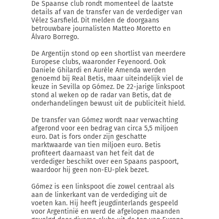
De Spaanse club rondt momenteel de laatste
details af van de transfer van de verdediger van
Vélez Sarsfield. Dit melden de doorgaans
betrouwbare journalisten Matteo Moretto en
Álvaro Borrego.
De Argentijn stond op een shortlist van meerdere
Europese clubs, waaronder Feyenoord. Ook
Daniele Ghilardi en Aurèle Amenda werden
genoemd bij Real Betis, maar uiteindelijk viel de
keuze in Sevilla op Gómez. De 22-jarige linkspoot
stond al weken op de radar van Betis, dat de
onderhandelingen bewust uit de publiciteit hield.
De transfer van Gómez wordt naar verwachting
afgerond voor een bedrag van circa 5,5 miljoen
euro. Dat is fors onder zijn geschatte
marktwaarde van tien miljoen euro. Betis
profiteert daarnaast van het feit dat de
verdediger beschikt over een Spaans paspoort,
waardoor hij geen non-EU-plek bezet.
Gómez is een linkspoot die zowel centraal als
aan de linkerkant van de verdediging uit de
voeten kan. Hij heeft jeugdinterlands gespeeld
voor Argentinië en werd de afgelopen maanden