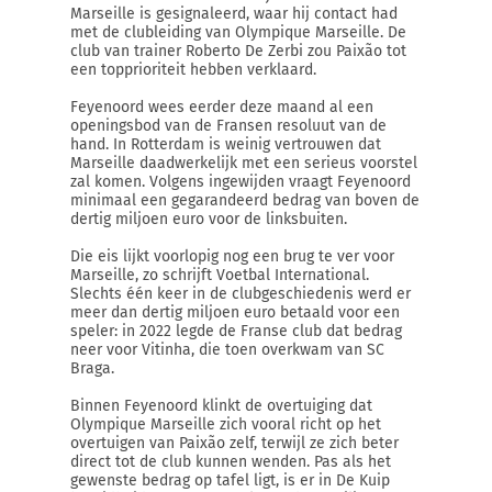
Marseille is gesignaleerd, waar hij contact had
met de clubleiding van Olympique Marseille. De
club van trainer Roberto De Zerbi zou Paixão tot
een topprioriteit hebben verklaard.
Feyenoord wees eerder deze maand al een
openingsbod van de Fransen resoluut van de
hand. In Rotterdam is weinig vertrouwen dat
Marseille daadwerkelijk met een serieus voorstel
zal komen. Volgens ingewijden vraagt Feyenoord
minimaal een gegarandeerd bedrag van boven de
dertig miljoen euro voor de linksbuiten.
Die eis lijkt voorlopig nog een brug te ver voor
Marseille, zo schrijft Voetbal International.
Slechts één keer in de clubgeschiedenis werd er
meer dan dertig miljoen euro betaald voor een
speler: in 2022 legde de Franse club dat bedrag
neer voor Vitinha, die toen overkwam van SC
Braga.
Binnen Feyenoord klinkt de overtuiging dat
Olympique Marseille zich vooral richt op het
overtuigen van Paixão zelf, terwijl ze zich beter
direct tot de club kunnen wenden. Pas als het
gewenste bedrag op tafel ligt, is er in De Kuip