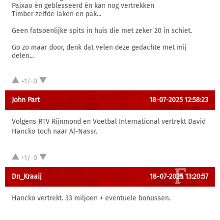
Paixao én geblesseerd én kan nog vertrekken
Timber zelfde laken en pak...
Geen fatsoenlijke spits in huis die met zeker 20 in schiet.
Go zo maar door, denk dat velen deze gedachte met mij
delen...
+1/-0
John Part
18-07-2025 12:58:23
Volgens RTV Rijnmond en Voetbal International vertrekt David
Hancko toch naar Al-Nassr.
+1/-0
Dn_Kraaij
18-07-2025 13:20:57
Hancko vertrekt. 33 miljoen + eventuele bonussen.