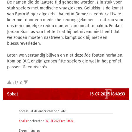
De namen die de laatste tijd genoemd worden, zijn stuk voor
stuk spelers met medische vraagtekens. Gelukkig is de komst
van Bjorn Meijer afgeketst. Valentin Gomez is eerder al twee
keer niet door een medische keuring gekomen — dat zou voor
ons een duidelijke reden moeten zijn om af te haken. En dan
Jordan Bos: los van het feit dat hij het niveau niet heeft dat
we zouden moeten nastreven, kampt ook hij met een
blessureverleden.
Laten we verstandig blijven en niet dezelfde fouten herhalen.
Kom op DtK, er zijn genoeg fitte spelers die wel in het profiel
passen. Geen risico's...
+1/-0
Sobat
16-07-2025 18:40:33
open/sluit de onderstaande quote:
Knakkie
schreef op
16 juli 2025 om 13:06
:
Over Toure: