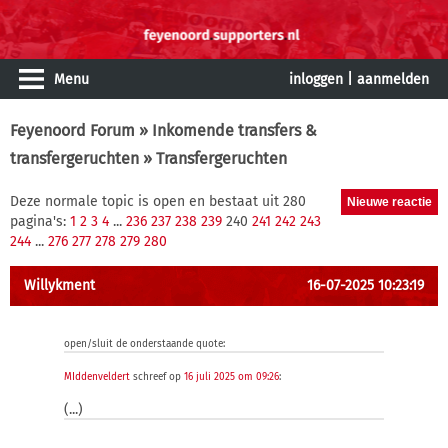
Menu
inloggen
|
aanmelden
Feyenoord Forum
»
Inkomende transfers &
transfergeruchten
» Transfergeruchten
Deze normale topic is open en bestaat uit 280
pagina's:
1
2
3
4
...
236
237
238
239
240
241
242
243
244
...
276
277
278
279
280
Willykment
16-07-2025 10:23:19
open/sluit de onderstaande quote:
MIddenveldert
schreef op
16 juli 2025 om 09:26
:
(...)