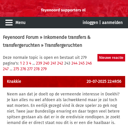
Menu
inloggen
|
aanmelden
Feyenoord Forum
»
Inkomende transfers &
transfergeruchten
» Transfergeruchten
Deze normale topic is open en bestaat uit 279
pagina's:
1
2
3
4
...
239
240
241
242
243
244
245
246
247
...
275
276
277
278
279
Knakkie
20-07-2025 22:49:56
Neem aan dat je doelt op de vermeende interesse in Doekhi?
Je kan alles nu wel afdoen als lachwekkend maar je zal toch
wat moeten. En eerlijk gezegd vind ik deze speler zo gek nog
niet. Twee jaar Bundesliga ervaring en daar tegen veel betere
spitsen gestaan als dat er in de eredivisie rondlopen. Je zoekt
iemand die er direct staat nou dit is er een die haalbaar is.