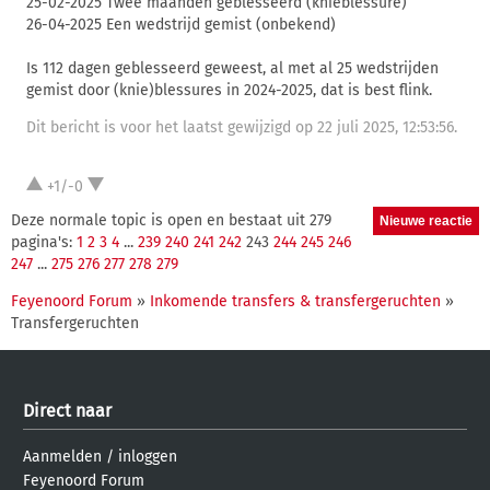
25-02-2025 Twee maanden geblesseerd (knieblessure)
26-04-2025 Een wedstrijd gemist (onbekend)
Is 112 dagen geblesseerd geweest, al met al 25 wedstrijden
gemist door (knie)blessures in 2024-2025, dat is best flink.
Dit bericht is voor het laatst gewijzigd op 22 juli 2025, 12:53:56.
+1/-0
Deze normale topic is open en bestaat uit 279
pagina's:
1
2
3
4
...
239
240
241
242
243
244
245
246
247
...
275
276
277
278
279
Feyenoord Forum
»
Inkomende transfers & transfergeruchten
»
Transfergeruchten
Direct naar
Aanmelden
/
inloggen
Feyenoord Forum