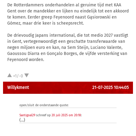
De Rotterdammers onderhandelen al geruime tijd met KAA
Gent over de mandekker en lijken nu eindelijk tot een akkoord
te komen. Eerder greep Feyenoord naast Gąsiorowski en
Gómez, maar drie keer is scheepsrecht.
De drievoudig Japans international, die tot medio 2027 vastligt
in Gent, vertegenwoordigt een geschatte transferwaarde van
negen miljoen euro en kan, na Sem Steijn, Luciano Valente,
Gaoussou Diarra en Gonçalo Borges, de vijfde versterking van
Feyenoord worden.
+1/-0
Willykment
21-07-2025 10:44:05
open/sluit de onderstaande quote:
Santigoal29
schreef op
20 juli 2025 om 20:18
:
(...)