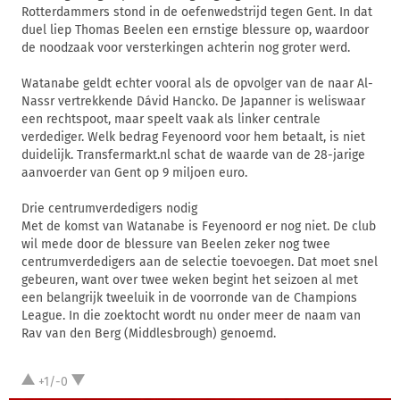
Rotterdammers stond in de oefenwedstrijd tegen Gent. In dat
duel liep Thomas Beelen een ernstige blessure op, waardoor
de noodzaak voor versterkingen achterin nog groter werd.
Watanabe geldt echter vooral als de opvolger van de naar Al-
Nassr vertrekkende Dávid Hancko. De Japanner is weliswaar
een rechtspoot, maar speelt vaak als linker centrale
verdediger. Welk bedrag Feyenoord voor hem betaalt, is niet
duidelijk. Transfermarkt.nl schat de waarde van de 28-jarige
aanvoerder van Gent op 9 miljoen euro.
Drie centrumverdedigers nodig
Met de komst van Watanabe is Feyenoord er nog niet. De club
wil mede door de blessure van Beelen zeker nog twee
centrumverdedigers aan de selectie toevoegen. Dat moet snel
gebeuren, want over twee weken begint het seizoen al met
een belangrijk tweeluik in de voorronde van de Champions
League. In die zoektocht wordt nu onder meer de naam van
Rav van den Berg (Middlesbrough) genoemd.
+1/-0