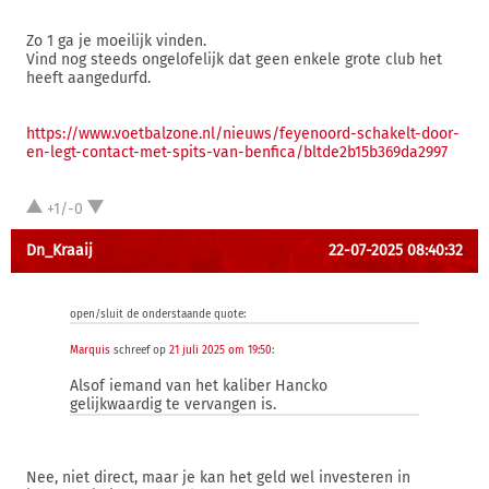
Zo 1 ga je moeilijk vinden.
Vind nog steeds ongelofelijk dat geen enkele grote club het
heeft aangedurfd.
https://www.voetbalzone.nl/nieuws/feyenoord-schakelt-door-
en-legt-contact-met-spits-van-benfica/bltde2b15b369da2997
+1/-0
Dn_Kraaij
22-07-2025 08:40:32
open/sluit de onderstaande quote:
Marquis
schreef op
21 juli 2025 om 19:50
:
Alsof iemand van het kaliber Hancko
gelijkwaardig te vervangen is.
Nee, niet direct, maar je kan het geld wel investeren in