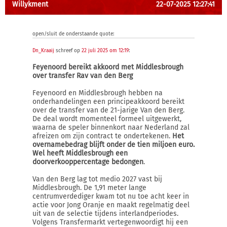
Willykment
22-07-2025 12:27:41
open/sluit de onderstaande quote:
Dn_Kraaij
schreef op
22 juli 2025 om 12:19
:
Feyenoord bereikt akkoord met Middlesbrough
over transfer Rav van den Berg
Feyenoord en Middlesbrough hebben na
onderhandelingen een principeakkoord bereikt
over de transfer van de 21-jarige Van den Berg.
De deal wordt momenteel formeel uitgewerkt,
waarna de speler binnenkort naar Nederland zal
afreizen om zijn contract te ondertekenen.
Het
overnamebedrag blijft onder de tien miljoen euro.
Wel heeft Middlesbrough een
doorverkooppercentage bedongen
.
Van den Berg lag tot medio 2027 vast bij
Middlesbrough. De 1,91 meter lange
centrumverdediger kwam tot nu toe acht keer in
actie voor Jong Oranje en maakt regelmatig deel
uit van de selectie tijdens interlandperiodes.
Volgens Transfermarkt vertegenwoordigt hij een