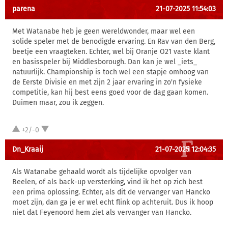
parena
21-07-2025 11:54:03
Met Watanabe heb je geen wereldwonder, maar wel een
solide speler met de benodigde ervaring. En Rav van den Berg,
beetje een vraagteken. Echter, wel bij Oranje O21 vaste klant
en basisspeler bij Middlesborough. Dan kan je wel _iets_
natuurlijk. Championship is toch wel een stapje omhoog van
de Eerste Divisie en met zijn 2 jaar ervaring in zo'n fysieke
competitie, kan hij best eens goed voor de dag gaan komen.
Duimen maar, zou ik zeggen.
+2/-0
Dn_Kraaij
21-07-2025 12:04:35
Als Watanabe gehaald wordt als tijdelijke opvolger van
Beelen, of als back-up versterking, vind ik het op zich best
een prima oplossing. Echter, als dit de vervanger van Hancko
moet zijn, dan ga je er wel echt flink op achteruit. Dus ik hoop
niet dat Feyenoord hem ziet als vervanger van Hancko.