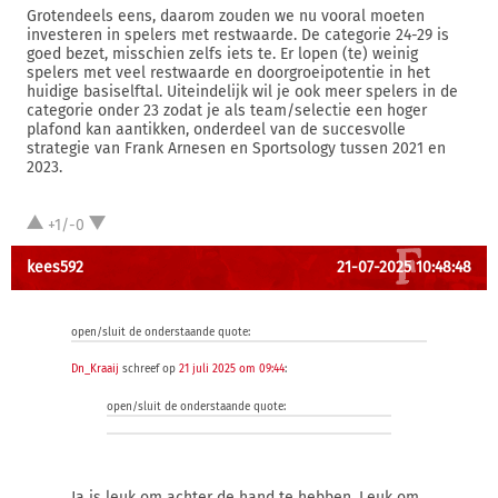
Grotendeels eens, daarom zouden we nu vooral moeten
investeren in spelers met restwaarde. De categorie 24-29 is
goed bezet, misschien zelfs iets te. Er lopen (te) weinig
spelers met veel restwaarde en doorgroeipotentie in het
huidige basiselftal. Uiteindelijk wil je ook meer spelers in de
categorie onder 23 zodat je als team/selectie een hoger
plafond kan aantikken, onderdeel van de succesvolle
strategie van Frank Arnesen en Sportsology tussen 2021 en
2023.
+1/-0
kees592
21-07-2025 10:48:48
open/sluit de onderstaande quote:
Dn_Kraaij
schreef op
21 juli 2025 om 09:44
:
open/sluit de onderstaande quote:
Ja is leuk om achter de hand te hebben. Leuk om