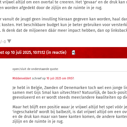
at vrijwel altijd om een overtal te creeren. Het 'gevaar' en de druk 
en worden afgedekt door de zijlijn en de ruimte in je rug.
er vanuit de jeugd geen invulling hieraan gegeven kan worden, haal dan
 kosten. Het beschikbare budget kun je beter gebruiken voor versterkin
s. Ik denk dat de miljoenen dáár meer impact hebben, dan op linksback
1/-0
t op 10 juli 2025, 10:11:12
(in reactie)
open/sluit de onderstaande quote:
MIddenveldert
schreef op
10 juli 2025 om 09:57
:
Je hebt in Belgie, Zweden of Denemarken toch wel een jonge l
samen met Gijs Smal kan uitvechten? Natuurlijk, de back-posit
geevolueerd en er wordt steeds meer/andere kwaliteiten op di
Maar het blijft een positie waar je vrijwel altijd het spel vóór 
'ingeschakeld' wordt bij balbezit, is dat vrijwel altijd om een ov
en de druk kan maar van twee kanten komen, de andere kante
zijlijn en de ruimte in je rug.