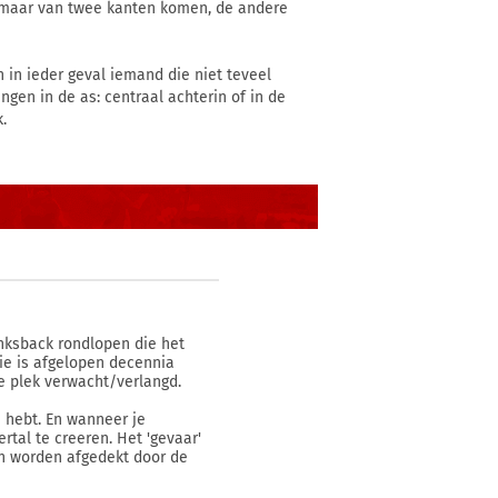
kan maar van twee kanten komen, de andere
 in ieder geval iemand die niet teveel
gen in de as: centraal achterin of in de
.
inksback rondlopen die het
ie is afgelopen decennia
e plek verwacht/verlangd.
je hebt. En wanneer je
ertal te creeren. Het 'gevaar'
n worden afgedekt door de