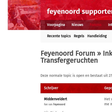
Voorpagina
Nieuws
Forums
In
Recente topics
Regels
Handleiding
Feyenoord Forum
»
In
Transfergeruchten
Deze normale topic is open en bestaat uit 27
Schrijver
Gepos
MIddenveldert
Het 
me n
Fan van
Feyenoord