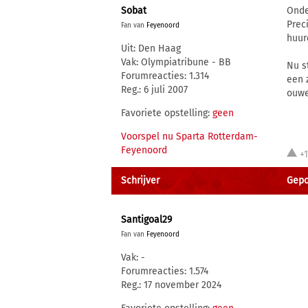
Sobat
Onde
Prec
Fan van
Feyenoord
huur
Uit: Den Haag
Vak: Olympiatribune - BB
Nu s
Forumreacties: 1.314
een 
Reg.: 6 juli 2007
ouwe
Favoriete opstelling:
geen
Voorspel nu Sparta Rotterdam-
Feyenoord
+
Schrijver
Gepos
Santigoal29
Fan van
Feyenoord
Vak: -
Forumreacties: 1.574
Reg.: 17 november 2024