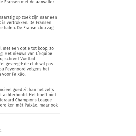
 de Fransen met de aanvaller
naarstig op zoek zijn naar een
 is vertrokken. De Fransen
te halen. De Franse club zag
met een optie tot koop, zo
g. Het nieuws van L´Equipe
o, schreef Voetbal
fel geveegd: de club wil pas
zou Feyenoord volgens het
 voor Paixão.
cieel goed zit kan het zelfs
t achterhoofd. Het hoeft niet
uiteraard Champions League
 bereiken mét Paixão, maar ook
.