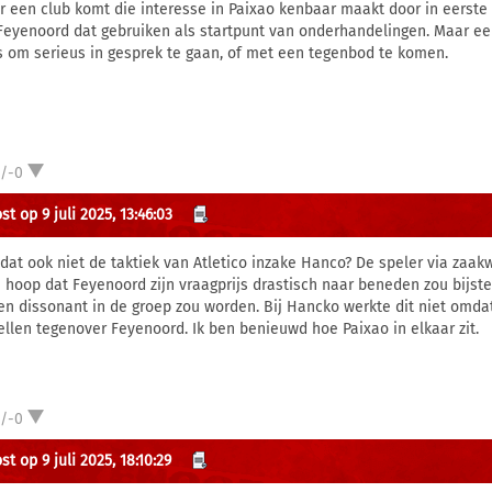
er een club komt die interesse in Paixao kenbaar maakt door in eerste
Feyenoord dat gebruiken als startpunt van onderhandelingen. Maar een
s om serieus in gesprek te gaan, of met een tegenbod te komen.
1/-0
t op 9 juli 2025, 13:46:03
dat ook niet de taktiek van Atletico inzake Hanco? De speler via za
e hoop dat Feyenoord zijn vraagprijs drastisch naar beneden zou bijst
en dissonant in de groep zou worden. Bij Hancko werkte dit niet omdat 
ellen tegenover Feyenoord. Ik ben benieuwd hoe Paixao in elkaar zit.
1/-0
t op 9 juli 2025, 18:10:29