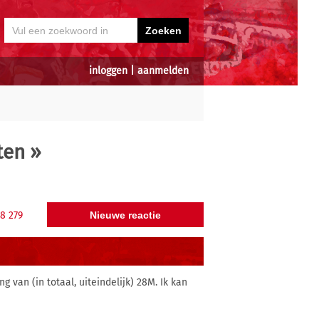
inloggen
|
aanmelden
ten
»
78
279
g van (in totaal, uiteindelijk) 28M. Ik kan