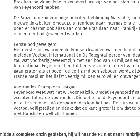
Braziliaanse vleugelspeler zou overtuigd zijn van het plan dat
van Feyenoord hebben.
De Braziliaan zou een hoge prioriteit hebben bij Marseille, die 
nieuwe linksbuiten omdat Luis Henrique naar Internazionale FC
doen er daarom ook alles aan om de Braziliaan naar Frankrijk 
een eerder bod geweigerd worden.
Eerste bod geweigerd
Het eerste bod waarmee de Fransen kwamen was een huurdeal 
meldden Voetbal International én De Telegraaf eerder vamidda
zou wat voorbarig geweest zijn met een bod van 28 miljoen eur
International. Feyenoord heeft dit eerste voorstel direct van ta
gaan praten als er boven de dertig miljoen geboden wordt, al 
Franse medium het liefst veertig miljoen euro willen ontvangen
Voorrondes Champions League
Feyenoord weet wat het wil voor Paixão. Omdat Feyenoord finan
wachten tot ná de voorrondes. Die optie houdt Feyenoord in he
nu al te verkopen, ná de voorrondes kan het ook. De club wil 
voetbal veiligstellen en denkt dat de kans groter is om dat te
met Hancko en wellicht Timber.
nmiddels complete onzin gebleken, hij wil naar de PL niet naar Frankrijk