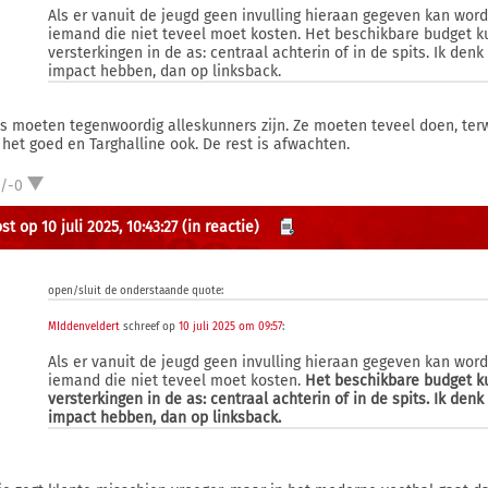
Als er vanuit de jeugd geen invulling hieraan gegeven kan word
iemand die niet teveel moet kosten. Het beschikbare budget ku
versterkingen in de as: centraal achterin of in de spits. Ik de
impact hebben, dan op linksback.
s moeten tegenwoordig alleskunners zijn. Ze moeten teveel doen, ter
 het goed en Targhalline ook. De rest is afwachten.
1/-0
t op 10 juli 2025, 10:43:27
(in reactie)
open/sluit de onderstaande quote:
MIddenveldert
schreef op
10 juli 2025 om 09:57
:
Als er vanuit de jeugd geen invulling hieraan gegeven kan word
iemand die niet teveel moet kosten.
Het beschikbare budget ku
versterkingen in de as: centraal achterin of in de spits. Ik de
impact hebben, dan op linksback.