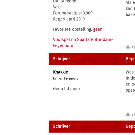
Uit: Stekend
Als 
Vak: -
kan 
Forumreacties: 3.909
basi
Reg.: 9 april 2019
Favoriete opstelling:
geen
Voorspel nu Sparta Rotterdam-
Feyenoord
+
Schrijver
Gepos
Knakkie
Was 
in d
Fan van
Feyenoord
en e
Geen lid meer
opst
+
Schrijver
Gepos