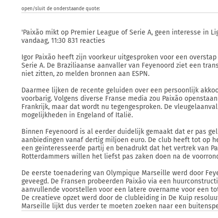
open/sluit de onderstaande quote:
'Paixão mikt op Premier League of Serie A, geen interesse in Li
vandaag, 11:30 831 reacties
Igor Paixão heeft zijn voorkeur uitgesproken voor een oversta
Serie A. De Braziliaanse aanvaller van Feyenoord ziet een tran
niet zitten, zo melden bronnen aan ESPN.
Daarmee lijken de recente geluiden over een persoonlijk akko
voorbarig. Volgens diverse Franse media zou Paixão openstaan 
Frankrijk, maar dat wordt nu tegengesproken. De vleugelaanvalle
mogelijkheden in Engeland of Italië.
Binnen Feyenoord is al eerder duidelijk gemaakt dat er pas gel
aanbiedingen vanaf dertig miljoen euro. De club heeft tot op 
een geïnteresseerde partij en benadrukt dat het vertrek van Pa
Rotterdammers willen het liefst pas zaken doen na de voorro
De eerste toenadering van Olympique Marseille werd door Feye
geveegd. De Fransen probeerden Paixão via een huurconstructi
aanvullende voorstellen voor een latere overname voor een to
De creatieve opzet werd door de clubleiding in De Kuip resolu
Marseille lijkt dus verder te moeten zoeken naar een buitenspe