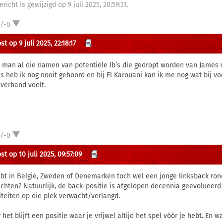
ericht is gewijzigd op 9 juli 2025, 20:59:31.
1/-0
t op 9 juli 2025, 22:18:17
 man al die namen van potentiële lb’s die gedropt worden van James v
s heb ik nog nooit gehoord en bij El Karouani kan ik me nog wat bij v
verband voelt.
1/-0
t op 10 juli 2025, 09:57:09
ebt in Belgie, Zweden of Denemarken toch wel een jonge linksback ro
echten? Natuurlijk, de back-positie is afgelopen decennia geevolueer
iteiten op die plek verwacht/verlangd.
het blijft een positie waar je vrijwel altijd het spel vóór je hebt. En w