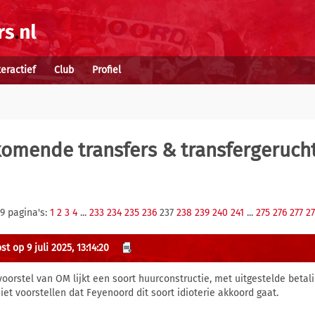
teractief
Club
Profiel
komende transfers & transfergeruch
9 pagina's:
1
2
3
4
...
233
234
235
236
237
238
239
240
241
...
275
276
277
2
t op 9 juli 2025, 13:14:20
voorstel van OM lijkt een soort huurconstructie, met uitgestelde betalin
iet voorstellen dat Feyenoord dit soort idioterie akkoord gaat.