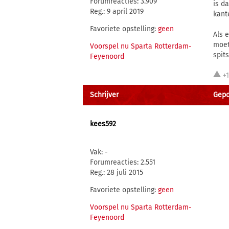
Forumreacties: 3.909
is d
Reg.: 9 april 2019
kant
Favoriete opstelling:
geen
Als 
moet
Voorspel nu Sparta Rotterdam-
spit
Feyenoord
+
Schrijver
Gepos
kees592
Vak: -
Forumreacties: 2.551
Reg.: 28 juli 2015
Favoriete opstelling:
geen
Voorspel nu Sparta Rotterdam-
Feyenoord