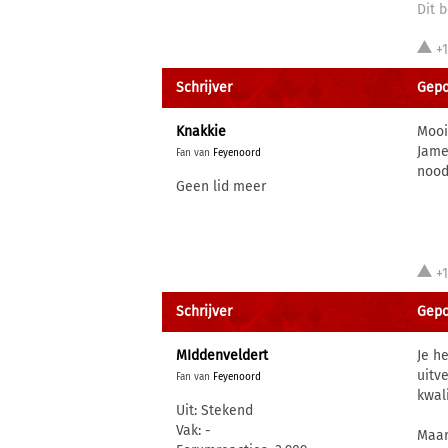
Dit b
+
Schrijver
Gepos
Knakkie
Mooi
Jame
Fan van
Feyenoord
nood
Geen lid meer
+
Schrijver
Gepos
MIddenveldert
Je h
uitv
Fan van
Feyenoord
kwal
Uit: Stekend
Vak: -
Maar 