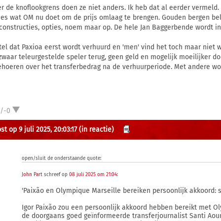
r de knoflookgrens doen ze niet anders. Ik heb dat al eerder vermeld.
ies wat OM nu doet om de prijs omlaag te brengen. Gouden bergen belo
constructies, opties, noem maar op. De hele Jan Baggerbende wordt ing
tel dat Paxioa eerst wordt verhuurd en 'men' vind het toch maar niet w
zwaar teleurgestelde speler terug, geen geld en mogelijk moeilijker do
hoeren over het transferbedrag na de verhuurperiode. Met andere woo
1/-0
t op 9 juli 2025, 20:03:17
(in reactie)
open/sluit de onderstaande quote:
John Part
schreef op
08 juli 2025 om 21:04
:
'Paixão en Olympique Marseille bereiken persoonlijk akkoord: sp
Igor Paixão zou een persoonlijk akkoord hebben bereikt met O
de doorgaans goed geïnformeerde transferjournalist Santi Ao