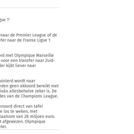
gue 1'
p naar de Premier League of de
sfer naar de Franse Ligue 1
ord met Olympique Marseille
voor een transfer naar Zuid-
r kijkt liever naar
uisterd wordt naar
heden geen akkoord bereikt met
ixão allesbehalve zeker is. De
ndes van de Champions League.
noord direct van tafel
e los te weken, met
taalsom van 28 miljoen euro.
ut afgewezen. Olympique
ler.