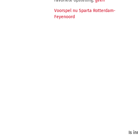
Favoriete opstelling:
geen
Voorspel nu Sparta Rotterdam-
Feyenoord
Is i