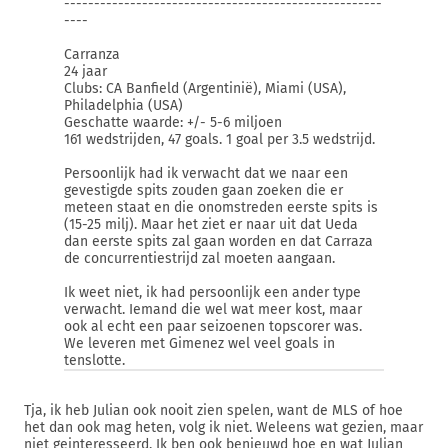
-----------------------------------------------------
----
Carranza
24 jaar
Clubs: CA Banfield (Argentinië), Miami (USA),
Philadelphia (USA)
Geschatte waarde: +/- 5-6 miljoen
161 wedstrijden, 47 goals. 1 goal per 3.5 wedstrijd.
Persoonlijk had ik verwacht dat we naar een
gevestigde spits zouden gaan zoeken die er
meteen staat en die onomstreden eerste spits is
(15-25 milj). Maar het ziet er naar uit dat Ueda
dan eerste spits zal gaan worden en dat Carraza
de concurrentiestrijd zal moeten aangaan.
Ik weet niet, ik had persoonlijk een ander type
verwacht. Iemand die wel wat meer kost, maar
ook al echt een paar seizoenen topscorer was.
We leveren met Gimenez wel veel goals in
tenslotte.
Tja, ik heb Julian ook nooit zien spelen, want de MLS of hoe
het dan ook mag heten, volg ik niet. Weleens wat gezien, maar
niet geinteresseerd. Ik ben ook benieuwd hoe en wat Julian