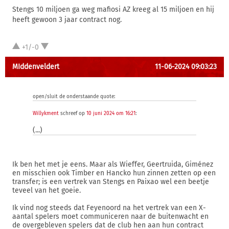
Stengs 10 miljoen ga weg mafiosi AZ kreeg al 15 miljoen en hij
heeft gewoon 3 jaar contract nog.
+1/-0
MIddenveldert
11-06-2024 09:03:23
open/sluit de onderstaande quote:
Willykment
schreef op
10 juni 2024 om 16:21
:
(...)
Ik ben het met je eens. Maar als Wieffer, Geertruida, Giménez
en misschien ook Timber en Hancko hun zinnen zetten op een
transfer; is een vertrek van Stengs en Paixao wel een beetje
teveel van het goeie.
Ik vind nog steeds dat Feyenoord na het vertrek van een X-
aantal spelers moet communiceren naar de buitenwacht en
de overgebleven spelers dat de club hen aan hun contract