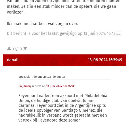
van de club en zullen op zijn minst af en toe minuten moeten
maken. Ze zijn een stuk minder dan de spelers die we gaan
verliezen.
Ik maak me daar best wat zorgen over.
Dit bericht is voor het laatst gewijzigd op 13 juni 2024, 16:43:55.
+1/-0
danall
13-06-2024 16:39:49
open/sluit de onderstaande quote:
Dn_Kraaij
schreef op
13 juni 2024 om 16:18
:
Feyenoord nadert een akkoord met Philadelphia
Union, de huidige club van doelwit Julian
Carranza. Feyenoord ziet in de Argentijnse spits
de ideale opvolger van Santiago Giménez, die
nadrukkelijk in verband wordt gebracht met een
vertrek bij Feyenoord deze zomer.