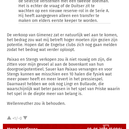
de selectie versterken met een tweede doelman.
Het is echter de vraag of de Duitser zit te
wachten op een nieuwe reserve-rol in de Serie A.
Hij heeft aangegeven alleen een transfer te
maken om elders eerste keeper te worden.
De verkoop van Gimenez zat er natuurlijk wel aan te komen,
het bedrag zou wat mij betreft hoger moeten zijn gezien zijn
potentie. Hopen dat de Engelse clubs zich nog gaan melden
zodat het bedrag wat verder oploopt.
Paixao en Stengs verkopen zou ik niet rouwig om zijn, die
zitten voor mijn gevoel al aan de bovenkant van hun
doorgroeipotentieel. Sauer kan Paixao vervangen en voor
Stengs kunnen we misschien een 10 halen die fysiek wat
meer power heeft en meer levert in het pressiespel.
Daarnaast hebben we ook nog Lingr en Bullaude, die
waarschijnlijk wat beter passen in het spel van Priske waarin
het spel in de diepte meer van belang is.
Wellenreuther zou ik behouden.
+1/-0