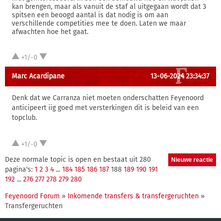
kan brengen, maar als vanuit de staf al uitgegaan wordt dat 3
spitsen een beoogd aantal is dat nodig is om aan
verschillende competities mee te doen. Laten we maar
afwachten hoe het gaat.
+1/-0
Marc Acardipane
13-06-2024 23:34:37
Denk dat we Carranza niet moeten onderschatten Feyenoord
anticipeert iig goed met versterkingen dit is beleid van een
topclub.
+1/-0
Deze normale topic is open en bestaat uit 280
pagina's:
1
2
3
4
...
184
185
186
187
188
189
190
191
192
...
276
277
278
279
280
Feyenoord Forum
»
Inkomende transfers & transfergeruchten
»
Transfergeruchten