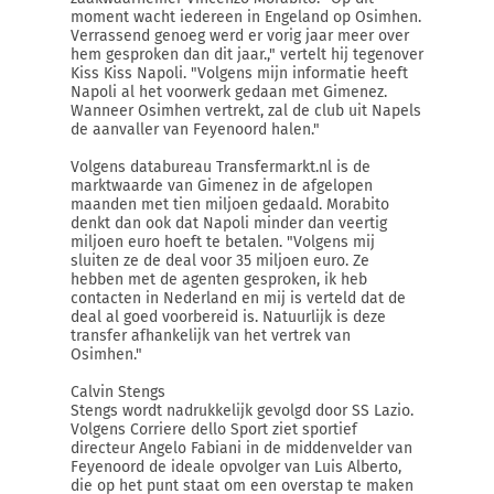
moment wacht iedereen in Engeland op Osimhen.
Verrassend genoeg werd er vorig jaar meer over
hem gesproken dan dit jaar.," vertelt hij tegenover
Kiss Kiss Napoli. "Volgens mijn informatie heeft
Napoli al het voorwerk gedaan met Gimenez.
Wanneer Osimhen vertrekt, zal de club uit Napels
de aanvaller van Feyenoord halen."
Volgens databureau Transfermarkt.nl is de
marktwaarde van Gimenez in de afgelopen
maanden met tien miljoen gedaald. Morabito
denkt dan ook dat Napoli minder dan veertig
miljoen euro hoeft te betalen. "Volgens mij
sluiten ze de deal voor 35 miljoen euro. Ze
hebben met de agenten gesproken, ik heb
contacten in Nederland en mij is verteld dat de
deal al goed voorbereid is. Natuurlijk is deze
transfer afhankelijk van het vertrek van
Osimhen."
Calvin Stengs
Stengs wordt nadrukkelijk gevolgd door SS Lazio.
Volgens Corriere dello Sport ziet sportief
directeur Angelo Fabiani in de middenvelder van
Feyenoord de ideale opvolger van Luis Alberto,
die op het punt staat om een overstap te maken