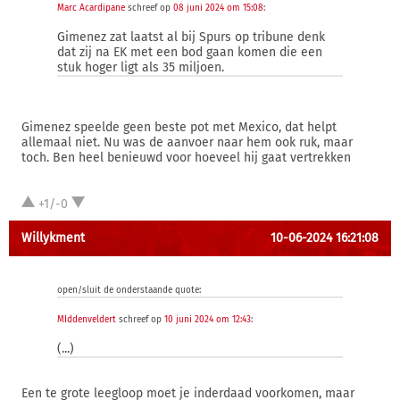
Marc Acardipane
schreef op
08 juni 2024 om 15:08
:
Gimenez zat laatst al bij Spurs op tribune denk
dat zij na EK met een bod gaan komen die een
stuk hoger ligt als 35 miljoen.
Gimenez speelde geen beste pot met Mexico, dat helpt
allemaal niet. Nu was de aanvoer naar hem ook ruk, maar
toch. Ben heel benieuwd voor hoeveel hij gaat vertrekken
+1/-0
Willykment
10-06-2024 16:21:08
open/sluit de onderstaande quote:
MIddenveldert
schreef op
10 juni 2024 om 12:43
:
(...)
Een te grote leegloop moet je inderdaad voorkomen, maar