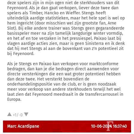
deze spelers zijn in mijn ogen niet de sterkhouders van dit
Feyenoord. Als je dan gaat verkopen, liever deze twee dan
spelers als Timber, Hancko en Wieffer. Stengs heeft
uiteindelijk aardige statistieken, maar het hele spel is wel op
hem ingericht (door misschien wel zijn grootste fan, Arne
Slot). Bij elke andere trainer was Stengs geen gegarandeerde
basisspeler meer na zijn tamelijk langdurige winter vormdip,
en het af en toe verzaken in het pressiespel. Paixao laat bij
vlagen aardige acties zien, maar is geen Sinisterra en ik denk
dat hij met Stengs al aan de bovenkant van z'n potentieel zit
bij Feyenoord.
Als je Stengs en Paixao kan verkopen voor marktconforme
bedragen, dan kan je die bedragen direct aanwenden voor
directe versterkingen die een wat groter potentieel hebben
dan deze twee. Het versterkt bovendien de
onderhandelingspositie van de club, er is geen noodzaak
meer voor verkoop van andere sterkhouders terwijl het wel
laat zien dat Feyenoord meedraait in de transfercarrousel in
Europa.
+1/-0
Marc Acardipane
10-06-2024 16:37:40