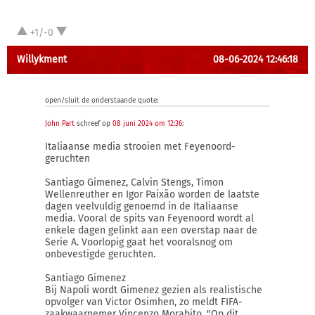
+1/-0
Willykment
08-06-2024 12:46:18
open/sluit de onderstaande quote:
John Part
schreef op
08 juni 2024 om 12:36
:
Italiaanse media strooien met Feyenoord-
geruchten
Santiago Gimenez, Calvin Stengs, Timon
Wellenreuther en Igor Paixão worden de laatste
dagen veelvuldig genoemd in de Italiaanse
media. Vooral de spits van Feyenoord wordt al
enkele dagen gelinkt aan een overstap naar de
Serie A. Voorlopig gaat het vooralsnog om
onbevestigde geruchten.
Santiago Gimenez
Bij Napoli wordt Gimenez gezien als realistische
opvolger van Victor Osimhen, zo meldt FIFA-
zaakwaarnemer Vincenzo Morabito. "Op dit