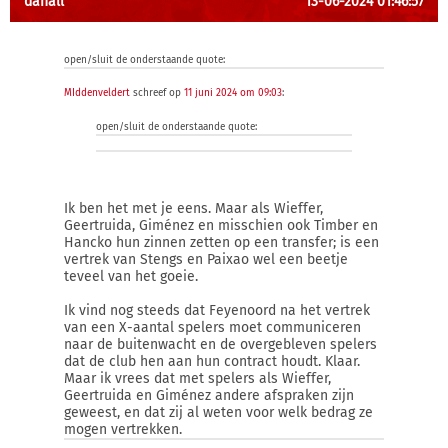
danall
13-06-2024 01:46:57
open/sluit de onderstaande quote:
MIddenveldert
schreef op
11 juni 2024 om 09:03
:
open/sluit de onderstaande quote:
Ik ben het met je eens. Maar als Wieffer,
Geertruida, Giménez en misschien ook Timber en
Hancko hun zinnen zetten op een transfer; is een
vertrek van Stengs en Paixao wel een beetje
teveel van het goeie.
Ik vind nog steeds dat Feyenoord na het vertrek
van een X-aantal spelers moet communiceren
naar de buitenwacht en de overgebleven spelers
dat de club hen aan hun contract houdt. Klaar.
Maar ik vrees dat met spelers als Wieffer,
Geertruida en Giménez andere afspraken zijn
geweest, en dat zij al weten voor welk bedrag ze
mogen vertrekken.