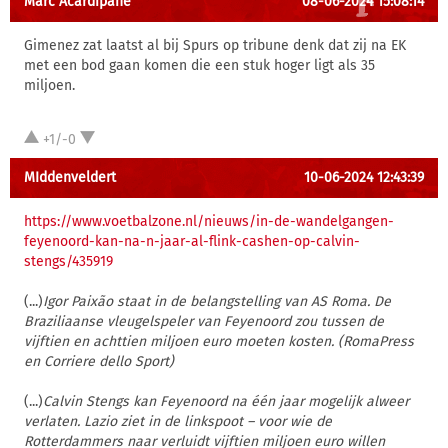
Marc Acardipane
08-06-2024 15:08:14
Gimenez zat laatst al bij Spurs op tribune denk dat zij na EK
met een bod gaan komen die een stuk hoger ligt als 35
miljoen.
+1/-0
MIddenveldert
10-06-2024 12:43:39
https://www.voetbalzone.nl/nieuws/in-de-wandelgangen-
feyenoord-kan-na-n-jaar-al-flink-cashen-op-calvin-
stengs/435919
(...)
Igor Paixão staat in de belangstelling van AS Roma. De
Braziliaanse vleugelspeler van Feyenoord zou tussen de
vijftien en achttien miljoen euro moeten kosten. (RomaPress
en Corriere dello Sport)
(...)
Calvin Stengs kan Feyenoord na één jaar mogelijk alweer
verlaten. Lazio ziet in de linkspoot – voor wie de
Rotterdammers naar verluidt vijftien miljoen euro willen