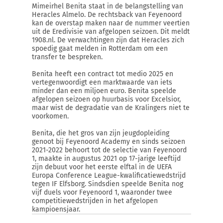
Mimeirhel Benita staat in de belangstelling van
Heracles Almelo. De rechtsback van Feyenoord
kan de overstap maken naar de nummer veertien
uit de Eredivisie van afgelopen seizoen. Dit meldt
1908.nl. De verwachtingen zijn dat Heracles zich
spoedig gaat melden in Rotterdam om een
transfer te bespreken.
Benita heeft een contract tot medio 2025 en
vertegenwoordigt een marktwaarde van iets
minder dan een miljoen euro. Benita speelde
afgelopen seizoen op huurbasis voor Excelsior,
maar wist de degradatie van de Kralingers niet te
voorkomen.
Benita, die het gros van zijn jeugdopleiding
genoot bij Feyenoord Academy en sinds seizoen
2021-2022 behoort tot de selectie van Feyenoord
1, maakte in augustus 2021 op 17-jarige leeftijd
zijn debuut voor het eerste elftal in de UEFA
Europa Conference League-kwalificatiewedstrijd
tegen IF Elfsborg. Sindsdien speelde Benita nog
vijf duels voor Feyenoord 1, waaronder twee
competitiewedstrijden in het afgelopen
kampioensjaar.