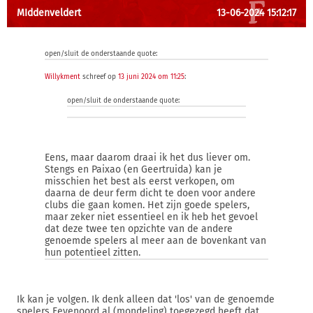
MIddenveldert
13-06-2024 15:12:17
open/sluit de onderstaande quote:
Willykment
schreef op
13 juni 2024 om 11:25
:
open/sluit de onderstaande quote:
Eens, maar daarom draai ik het dus liever om.
Stengs en Paixao (en Geertruida) kan je
misschien het best als eerst verkopen, om
daarna de deur ferm dicht te doen voor andere
clubs die gaan komen. Het zijn goede spelers,
maar zeker niet essentieel en ik heb het gevoel
dat deze twee ten opzichte van de andere
genoemde spelers al meer aan de bovenkant van
hun potentieel zitten.
Ik kan je volgen. Ik denk alleen dat 'los' van de genoemde
spelers Feyenoord al (mondeling) toegezegd heeft dat