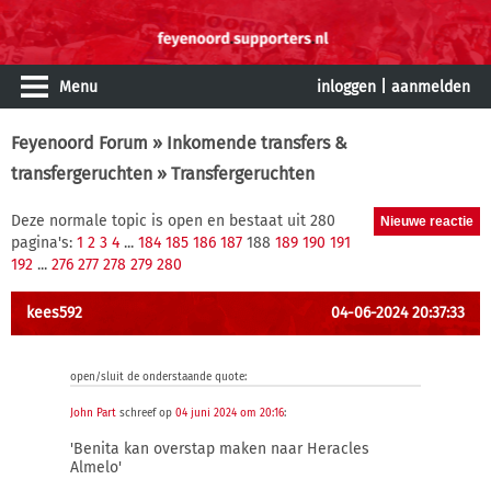
Menu
inloggen
|
aanmelden
Feyenoord Forum
»
Inkomende transfers &
transfergeruchten
» Transfergeruchten
Deze normale topic is open en bestaat uit 280
pagina's:
1
2
3
4
...
184
185
186
187
188
189
190
191
192
...
276
277
278
279
280
kees592
04-06-2024 20:37:33
open/sluit de onderstaande quote:
John Part
schreef op
04 juni 2024 om 20:16
:
'Benita kan overstap maken naar Heracles
Almelo'