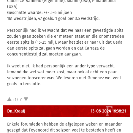
Clubs: CA Banfield (Argentinië), Miami (USA), Philadelphia
(USA)
Geschatte waarde: +/- 5-6 miljoen
161 wedstrijden, 47 goals. 1 goal per 3.5 wedstrijd.
Persoonlijk had ik verwacht dat we naar een gevestigde spits
zouden gaan zoeken die er meteen staat en die onomstreden
eerste spits is (15-25 milj). Maar het ziet er naar uit dat Ueda
dan eerste spits zal gaan worden en dat Carraza de
concurrentiestrijd zal moeten aangaan.
Ik weet niet, ik had persoonlijk een ander type verwacht.
Iemand die wel wat meer kost, maar ook al echt een paar
seizoenen topscorer was. We leveren met Gimenez wel veel
goals in tenslotte.
+1/-0
Dn_Kraaij
13-06-2024 16:38:21
Enkele forumleden hebben de afgelopen weken en maanden
gezegd dat Feyenoord dit seizoen veel te besteden heeft en