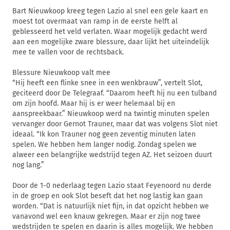
Bart Nieuwkoop kreeg tegen Lazio al snel een gele kaart en
moest tot overmaat van ramp in de eerste helft al
geblesseerd het veld verlaten. Waar mogelijk gedacht werd
aan een mogelijke zware blessure, daar lijkt het uiteindelijk
mee te vallen voor de rechtsback.
Blessure Nieuwkoop valt mee
“Hij heeft een flinke snee in een wenkbrauw”, vertelt Slot,
geciteerd door De Telegraaf. “Daarom heeft hij nu een tulband
om zijn hoofd. Maar hij is er weer helemaal bij en
aanspreekbaar.” Nieuwkoop werd na twintig minuten spelen
vervanger door Gernot Trauner, maar dat was volgens Slot niet
ideaal. “Ik kon Trauner nog geen zeventig minuten laten
spelen. We hebben hem langer nodig. Zondag spelen we
alweer een belangrijke wedstrijd tegen AZ. Het seizoen duurt
nog lang.”
Door de 1-0 nederlaag tegen Lazio staat Feyenoord nu derde
in de groep en ook Slot beseft dat het nog lastig kan gaan
worden. “Dat is natuurlijk niet fijn, in dat opzicht hebben we
vanavond wel een knauw gekregen. Maar er zijn nog twee
wedstrijden te spelen en daarin is alles mogelijk. We hebben