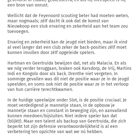
een bron van onrust.
Wellicht dat de Feyenoord scouting beter had moeten weten,
maar nogmaals; zélf dacht ik ook dat de komst van
Nieuwkoop een stuk ervaring en zekerheid aan het team zou
toevoegen.
Ervaring en zekerheid kan de jeugd niet bieden, maar ik vind
al veel langer dat een club zeker de back-posities zélf moet
kunnen invullen door zélf opgeleide spelers.
Hartman en Geertruida bewijzen dat, net als Malacia. En als
we nóg verder teruggaan, braken ook Karsdorp, de Vrij, Martins
Indi en Kongolo door als back. Drenthe niet vergeten. In
sommige gevallen was dit niet de positie waar ze in de jeugd
speelden, en soms ook niet de positie waar ze in het verloop
van hun carrière terechtkwamen.
In de huidige speelwijze onder Slot, is de positie cruciaal. Je
moet verdedigend je mannetje staan, in de opbouw je
mannetje staan en constant in beweging zijn, en aanvallend
kunnen meedoen/bijsluiten. Niet iedere speler kan dat
(blijkt!). Maar een talent als backup van Geertruida, die zich
beperkt tot zijn defensie verantwoordelijkheid is al een
verbetering ten opzichte van wat we nú hebben.