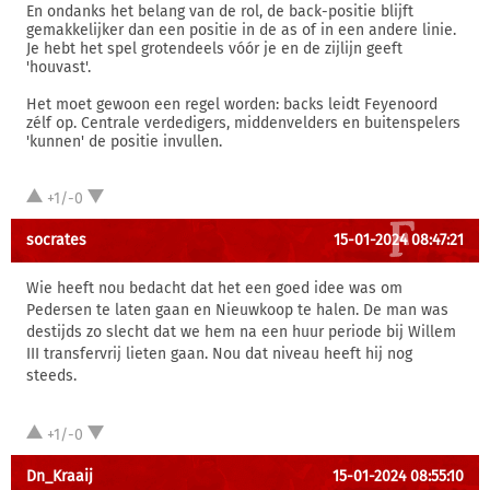
En ondanks het belang van de rol, de back-positie blijft
gemakkelijker dan een positie in de as of in een andere linie.
Je hebt het spel grotendeels vóór je en de zijlijn geeft
'houvast'.
Het moet gewoon een regel worden: backs leidt Feyenoord
zélf op. Centrale verdedigers, middenvelders en buitenspelers
'kunnen' de positie invullen.
+1/-0
socrates
15-01-2024 08:47:21
Wie heeft nou bedacht dat het een goed idee was om
Pedersen te laten gaan en Nieuwkoop te halen. De man was
destijds zo slecht dat we hem na een huur periode bij Willem
III transfervrij lieten gaan. Nou dat niveau heeft hij nog
steeds.
+1/-0
Dn_Kraaij
15-01-2024 08:55:10