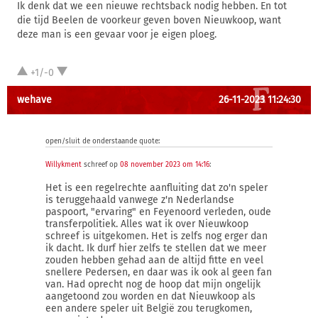
Ik denk dat we een nieuwe rechtsback nodig hebben. En tot
die tijd Beelen de voorkeur geven boven Nieuwkoop, want
deze man is een gevaar voor je eigen ploeg.
+1/-0
wehave
26-11-2023 11:24:30
open/sluit de onderstaande quote:
Willykment
schreef op
08 november 2023 om 14:16
:
Het is een regelrechte aanfluiting dat zo'n speler
is teruggehaald vanwege z'n Nederlandse
paspoort, "ervaring" en Feyenoord verleden, oude
transferpolitiek. Alles wat ik over Nieuwkoop
schreef is uitgekomen. Het is zelfs nog erger dan
ik dacht. Ik durf hier zelfs te stellen dat we meer
zouden hebben gehad aan de altijd fitte en veel
snellere Pedersen, en daar was ik ook al geen fan
van. Had oprecht nog de hoop dat mijn ongelijk
aangetoond zou worden en dat Nieuwkoop als
een andere speler uit België zou terugkomen,