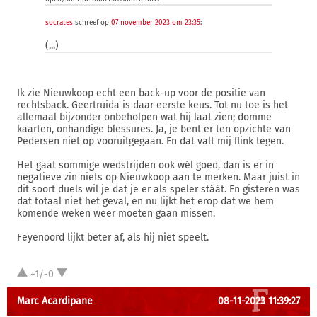
socrates
schreef op
07 november 2023 om 23:35
:
(...)
Ik zie Nieuwkoop echt een back-up voor de positie van
rechtsback. Geertruida is daar eerste keus. Tot nu toe is het
allemaal bijzonder onbeholpen wat hij laat zien; domme
kaarten, onhandige blessures. Ja, je bent er ten opzichte van
Pedersen niet op vooruitgegaan. En dat valt mij flink tegen.
Het gaat sommige wedstrijden ook wél goed, dan is er in
negatieve zin niets op Nieuwkoop aan te merken. Maar juist in
dit soort duels wil je dat je er als speler stáát. En gisteren was
dat totaal niet het geval, en nu lijkt het erop dat we hem
komende weken weer moeten gaan missen.
Feyenoord lijkt beter af, als hij niet speelt.
+1/-0
Marc Acardipane
08-11-2023 11:39:27