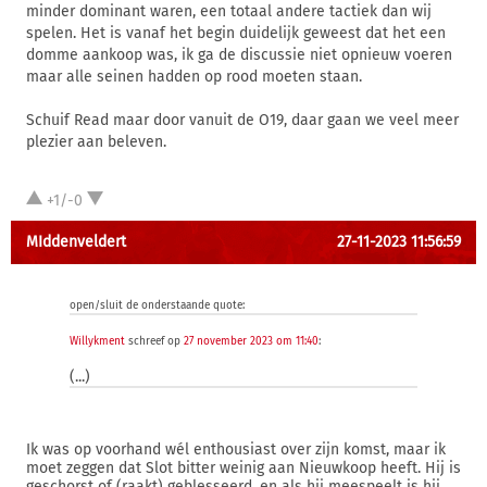
minder dominant waren, een totaal andere tactiek dan wij
spelen. Het is vanaf het begin duidelijk geweest dat het een
domme aankoop was, ik ga de discussie niet opnieuw voeren
maar alle seinen hadden op rood moeten staan.
Schuif Read maar door vanuit de O19, daar gaan we veel meer
plezier aan beleven.
+1/-0
MIddenveldert
27-11-2023 11:56:59
open/sluit de onderstaande quote:
Willykment
schreef op
27 november 2023 om 11:40
:
(...)
Ik was op voorhand wél enthousiast over zijn komst, maar ik
moet zeggen dat Slot bitter weinig aan Nieuwkoop heeft. Hij is
geschorst of (raakt) geblesseerd, en als hij meespeelt is hij