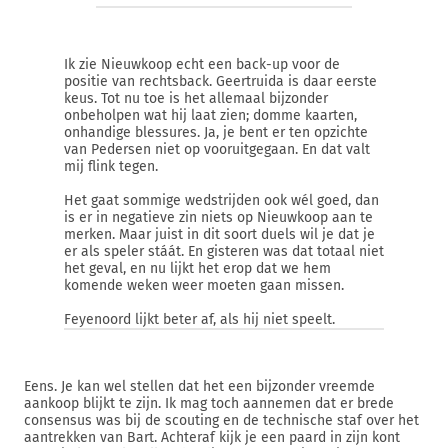
Ik zie Nieuwkoop echt een back-up voor de
positie van rechtsback. Geertruida is daar eerste
keus. Tot nu toe is het allemaal bijzonder
onbeholpen wat hij laat zien; domme kaarten,
onhandige blessures. Ja, je bent er ten opzichte
van Pedersen niet op vooruitgegaan. En dat valt
mij flink tegen.
Het gaat sommige wedstrijden ook wél goed, dan
is er in negatieve zin niets op Nieuwkoop aan te
merken. Maar juist in dit soort duels wil je dat je
er als speler stáát. En gisteren was dat totaal niet
het geval, en nu lijkt het erop dat we hem
komende weken weer moeten gaan missen.
Feyenoord lijkt beter af, als hij niet speelt.
Eens. Je kan wel stellen dat het een bijzonder vreemde
aankoop blijkt te zijn. Ik mag toch aannemen dat er brede
consensus was bij de scouting en de technische staf over het
aantrekken van Bart. Achteraf kijk je een paard in zijn kont