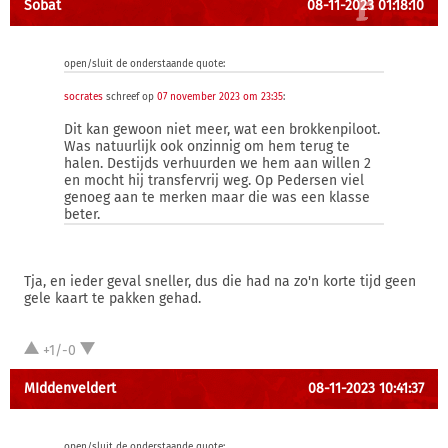
Sobat
08-11-2023 01:18:10
open/sluit de onderstaande quote:
socrates
schreef op
07 november 2023 om 23:35
:
Dit kan gewoon niet meer, wat een brokkenpiloot.
Was natuurlijk ook onzinnig om hem terug te
halen. Destijds verhuurden we hem aan willen 2
en mocht hij transfervrij weg. Op Pedersen viel
genoeg aan te merken maar die was een klasse
beter.
Tja, en ieder geval sneller, dus die had na zo'n korte tijd geen
gele kaart te pakken gehad.
+1/-0
MIddenveldert
08-11-2023 10:41:37
open/sluit de onderstaande quote: