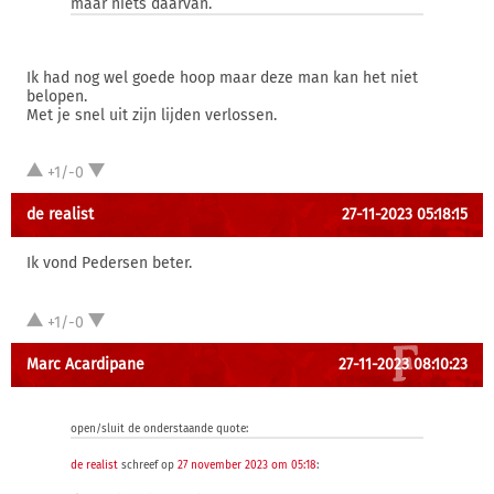
maar niets daarvan.
Ik had nog wel goede hoop maar deze man kan het niet
belopen.
Met je snel uit zijn lijden verlossen.
+1/-0
de realist
27-11-2023 05:18:15
Ik vond Pedersen beter.
+1/-0
Marc Acardipane
27-11-2023 08:10:23
open/sluit de onderstaande quote:
de realist
schreef op
27 november 2023 om 05:18
: