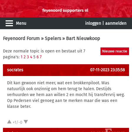
Menu
inloggen
|
aanmelden
Feyenoord Forum
»
Spelers
» Bart Nieuwkoop
Deze normale topic is open en bestaat uit 7
pagina's:
1
2
3
4
5
6
7
socrates
07-11-2023 23:35:58
Dit kan gewoon niet meer, wat een brokkenpiloot. Was
natuurlijk ook onzinnig om hem terug te halen. Destijds
verhuurden we hem aan willen 2 en mocht hij transfervrij weg.
Op Pedersen viel genoeg aan te merken maar die was een
klasse beter.
+1/-0