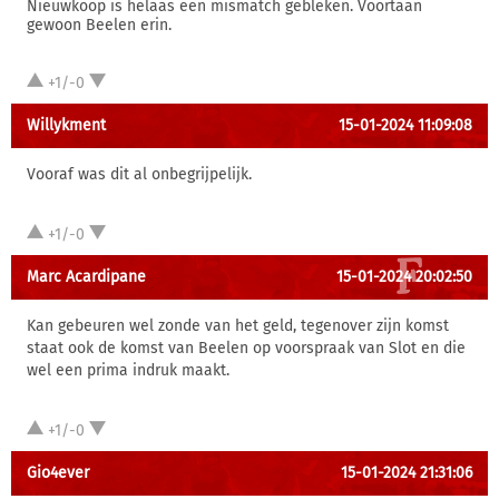
Nieuwkoop is helaas een mismatch gebleken. Voortaan
gewoon Beelen erin.
+1/-0
Willykment
15-01-2024 11:09:08
Vooraf was dit al onbegrijpelijk.
+1/-0
Marc Acardipane
15-01-2024 20:02:50
Kan gebeuren wel zonde van het geld, tegenover zijn komst
staat ook de komst van Beelen op voorspraak van Slot en die
wel een prima indruk maakt.
+1/-0
Gio4ever
15-01-2024 21:31:06