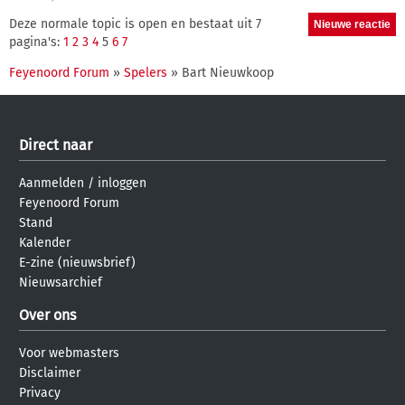
Deze normale topic is open en bestaat uit 7
pagina's:
1
2
3
4
5
6
7
Feyenoord Forum
»
Spelers
» Bart Nieuwkoop
Direct naar
Aanmelden
/
inloggen
Feyenoord Forum
Stand
Kalender
E-zine (nieuwsbrief)
Nieuwsarchief
Over ons
Voor webmasters
Disclaimer
Privacy