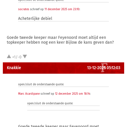
open/sluit de onderstaande quote:
socrates
schreef op
11 december 2025 om 23:10
:
Acheterlijke debiel
Goede tweede keeper maar Feyenoord moet altijd een
topkeeper hebben nog een keer Bijlow de kans geven dan?
+1/-0
Knakkie
13-12-2025 05:12:03
open/sluit de onderstaande quote:
Marc Acardipane
schreef op
12 december 2025 om 18:14
:
open/sluit de onderstaande quote:
Goede tweede keeper maar Feyenoord moet