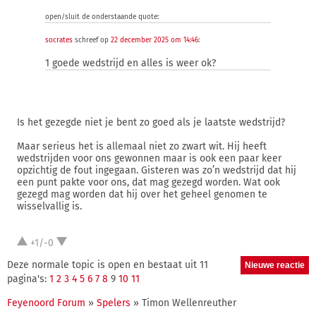
open/sluit de onderstaande quote:
socrates
schreef op
22 december 2025 om 14:46
:
1 goede wedstrijd en alles is weer ok?
Is het gezegde niet je bent zo goed als je laatste wedstrijd?
Maar serieus het is allemaal niet zo zwart wit. Hij heeft
wedstrijden voor ons gewonnen maar is ook een paar keer
opzichtig de fout ingegaan. Gisteren was zo’n wedstrijd dat hij
een punt pakte voor ons, dat mag gezegd worden. Wat ook
gezegd mag worden dat hij over het geheel genomen te
wisselvallig is.
+1/-0
Deze normale topic is open en bestaat uit 11
pagina's:
1
2
3
4
5
6
7
8
9
10
11
Feyenoord Forum
»
Spelers
» Timon Wellenreuther