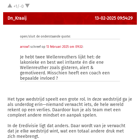
+1/-0
Dn_Kraaij
13-02-2025 09:54:29
open/sluit de onderstaande quote:
arrow1
schreef op
13 februari 2025 om 09:32
:
Je hebt twee Wellenreuthers lijkt het: de
lakonieke en best wel irritante èn die ene
Wellenreuther zoals gisteren, alert &
gemotiveerd. Misschien heeft een coach een
bepaalde invloed ?
Het type wedstrijd speelt een grote rol. In deze wedstrijd ga je
als underdog erin—niemand verwacht iets, de hele wereld
rekent op een verlies. Daardoor kun je als team met een
compleet andere mindset en aanpak spelen.
In de Eredivisie ligt dat anders. Daar wordt van je verwacht
dat je elke wedstrijd wint, wat een totaal andere druk met
zich meebrengt.