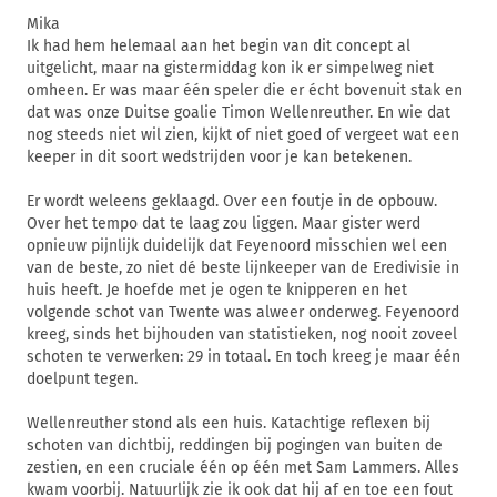
Mika
Ik had hem helemaal aan het begin van dit concept al
uitgelicht, maar na gistermiddag kon ik er simpelweg niet
omheen. Er was maar één speler die er écht bovenuit stak en
dat was onze Duitse goalie Timon Wellenreuther. En wie dat
nog steeds niet wil zien, kijkt of niet goed of vergeet wat een
keeper in dit soort wedstrijden voor je kan betekenen.
Er wordt weleens geklaagd. Over een foutje in de opbouw.
Over het tempo dat te laag zou liggen. Maar gister werd
opnieuw pijnlijk duidelijk dat Feyenoord misschien wel een
van de beste, zo niet dé beste lijnkeeper van de Eredivisie in
huis heeft. Je hoefde met je ogen te knipperen en het
volgende schot van Twente was alweer onderweg. Feyenoord
kreeg, sinds het bijhouden van statistieken, nog nooit zoveel
schoten te verwerken: 29 in totaal. En toch kreeg je maar één
doelpunt tegen.
Wellenreuther stond als een huis. Katachtige reflexen bij
schoten van dichtbij, reddingen bij pogingen van buiten de
zestien, en een cruciale één op één met Sam Lammers. Alles
kwam voorbij. Natuurlijk zie ik ook dat hij af en toe een fout