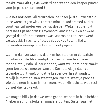
maakt. Maar dit zijn de wedstrijden waarin een keeper punten
voor je pakt. En dat deed hij.
Wie het nog eens wil terughalen: herinner je die uitwedstrijd
in de Arena tegen Ajax. Laatste minuut. Mohammed Kudus
vuurt van vijf meter een bal op doel en Wellenreuther tikt
hem met zijn hand weg. Feyenoord wint met 2-3 en er werd
gezegd dat dát het moment was waarop de titel echt werd
vastgepakt. En achteraf bleek dat ook zo te zijn. Dat zijn
momenten waarop je je keeper moet prijzen.
Wat mij dan verbaast, is dat ik in het stadion in de laatste
minuten van de blessuretijd mensen om me heen hoor
roepen: stel Justin Bijlow maar op, want Wellenreuther maakt
geen tempo, we moeten winnen. Kom op. Als je daar een
tegendoelpunt krijgt omdat je keeper overhaast handelt
terwijl je met tien man staat tegen Twente, weet je precies
wie de pineut is. Dan is het ineens weer zijn schuld. Hou toch
op met die flauwekul.
We mogen blij zijn dat we twee goede keepers in huis hebben.
Allebei met hun sterke en mindere punten. Gister was het