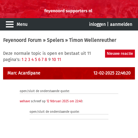
Menu
inloggen
|
aanmelden
Feyenoord Forum
»
Spelers
» Timon Wellenreuther
Deze normale topic is open en bestaat uit 11
pagina's:
1
2
3
4
5
6
7
8
9
10
11
Marc Acardipane
12-02-2025 22:46:20
open/sluit de onderstaande quote:
wehave
schreef op
12 februari 2025 om 22:40
:
open/sluit de onderstaande quote: