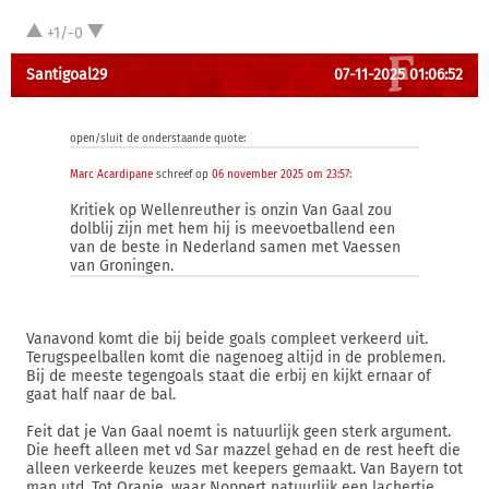
+1/-0
Santigoal29
07-11-2025 01:06:52
open/sluit de onderstaande quote:
Marc Acardipane
schreef op
06 november 2025 om 23:57
:
Kritiek op Wellenreuther is onzin Van Gaal zou
dolblij zijn met hem hij is meevoetballend een
van de beste in Nederland samen met Vaessen
van Groningen.
Vanavond komt die bij beide goals compleet verkeerd uit.
Terugspeelballen komt die nagenoeg altijd in de problemen.
Bij de meeste tegengoals staat die erbij en kijkt ernaar of
gaat half naar de bal.
Feit dat je Van Gaal noemt is natuurlijk geen sterk argument.
Die heeft alleen met vd Sar mazzel gehad en de rest heeft die
alleen verkeerde keuzes met keepers gemaakt. Van Bayern tot
man utd. Tot Oranje, waar Noppert natuurlijk een lachertje