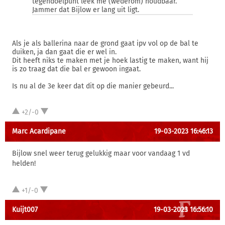
tegendoelpunt leek me (wederom) houdbaar.
Jammer dat Bijlow er lang uit ligt.
Als je als ballerina naar de grond gaat ipv vol op de bal te
duiken, ja dan gaat die er wel in.
Dit heeft niks te maken met je hoek lastig te maken, want hij
is zo traag dat die bal er gewoon ingaat.
Is nu al de 3e keer dat dit op die manier gebeurd...
+2/-0
Marc Acardipane
19-03-2023 16:46:13
Bijlow snel weer terug gelukkig maar voor vandaag 1 vd
helden!
+1/-0
Kuijt007
19-03-2023 16:56:10