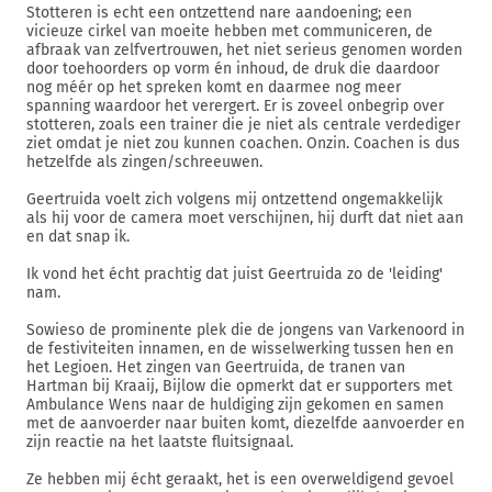
Stotteren is echt een ontzettend nare aandoening; een
vicieuze cirkel van moeite hebben met communiceren, de
afbraak van zelfvertrouwen, het niet serieus genomen worden
door toehoorders op vorm én inhoud, de druk die daardoor
nog méér op het spreken komt en daarmee nog meer
spanning waardoor het verergert. Er is zoveel onbegrip over
stotteren, zoals een trainer die je niet als centrale verdediger
ziet omdat je niet zou kunnen coachen. Onzin. Coachen is dus
hetzelfde als zingen/schreeuwen.
Geertruida voelt zich volgens mij ontzettend ongemakkelijk
als hij voor de camera moet verschijnen, hij durft dat niet aan
en dat snap ik.
Ik vond het écht prachtig dat juist Geertruida zo de 'leiding'
nam.
Sowieso de prominente plek die de jongens van Varkenoord in
de festiviteiten innamen, en de wisselwerking tussen hen en
het Legioen. Het zingen van Geertruida, de tranen van
Hartman bij Kraaij, Bijlow die opmerkt dat er supporters met
Ambulance Wens naar de huldiging zijn gekomen en samen
met de aanvoerder naar buiten komt, diezelfde aanvoerder en
zijn reactie na het laatste fluitsignaal.
Ze hebben mij écht geraakt, het is een overweldigend gevoel