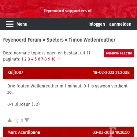
Menu
inloggen
|
aanmelden
Feyenoord Forum
»
Spelers
» Timon Wellenreuther
Deze normale topic is open en bestaat uit 11
pagina's:
1
2
3
4
5
6
7
8
9
10
11
Kuijt007
18-02-2023 21:20:18
Drie fouten Wellenreuther in 1 minuut, 0-1 is gewoon verdient
zo...
0-1 Dilrosun (ED)
+1/-0
Marc Acardipane
03-03-2023 19:26:50