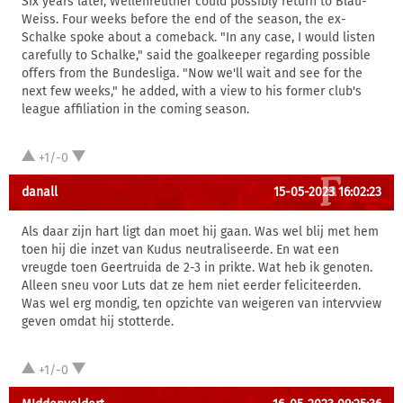
Six years later, Wellenreuther could possibly return to Blau-
Weiss. Four weeks before the end of the season, the ex-
Schalke spoke about a comeback. "In any case, I would listen
carefully to Schalke," said the goalkeeper regarding possible
offers from the Bundesliga. "Now we'll wait and see for the
next few weeks," he added, with a view to his former club's
league affiliation in the coming season.
+1/-0
danall
15-05-2023 16:02:23
Als daar zijn hart ligt dan moet hij gaan. Was wel blij met hem
toen hij die inzet van Kudus neutraliseerde. En wat een
vreugde toen Geertruida de 2-3 in prikte. Wat heb ik genoten.
Alleen sneu voor Luts dat ze hem niet eerder feliciteerden.
Was wel erg mondig, ten opzichte van weigeren van intervview
geven omdat hij stotterde.
+1/-0