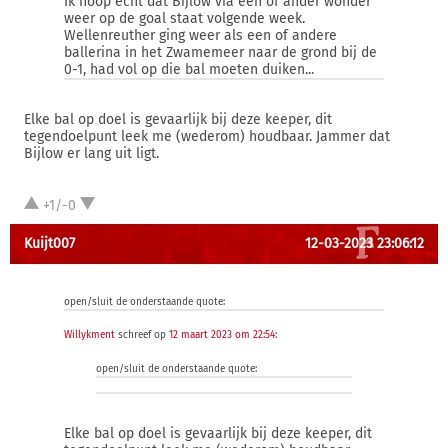
Ik hoop echt dat Bijlow via een of ander wonder
weer op de goal staat volgende week.
Wellenreuther ging weer als een of andere
ballerina in het Zwamemeer naar de grond bij de
0-1, had vol op die bal moeten duiken...
Elke bal op doel is gevaarlijk bij deze keeper, dit
tegendoelpunt leek me (wederom) houdbaar. Jammer dat
Bijlow er lang uit ligt.
+1/-0
Kuijt007
12-03-2023 23:06:12
open/sluit de onderstaande quote:
Willykment
schreef op
12 maart 2023 om 22:54
:
open/sluit de onderstaande quote:
Elke bal op doel is gevaarlijk bij deze keeper, dit