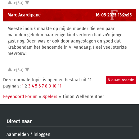
+1/-0
Marc Acardipane
16-05-2023 13:24:15
Meeste indruk maakte op mij de moeder die een paar
maanden geleden haar enige kind verloren had zo'n jonge
gast nog. Been was er ook door aangeslagen en goed dat
Krabbendam het benoemde in VI Vandaag. Heel veel sterkte
mevrouw!
+1/-0
Deze normale topic is open en bestaat uit 11
pagina's:
1
2
3
4
5
6
7
8
9
10
11
Feyenoord Forum
»
Spelers
» Timon Wellenreuther
Direct naar
Aanmelden
/
inloggen