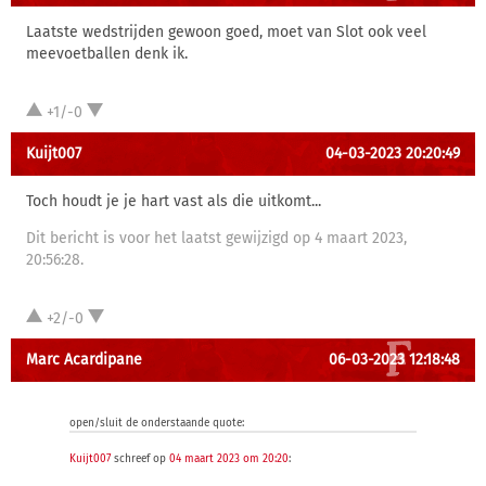
Laatste wedstrijden gewoon goed, moet van Slot ook veel
meevoetballen denk ik.
+1/-0
Kuijt007
04-03-2023 20:20:49
Toch houdt je je hart vast als die uitkomt...
Dit bericht is voor het laatst gewijzigd op 4 maart 2023,
20:56:28.
+2/-0
Marc Acardipane
06-03-2023 12:18:48
open/sluit de onderstaande quote:
Kuijt007
schreef op
04 maart 2023 om 20:20
: