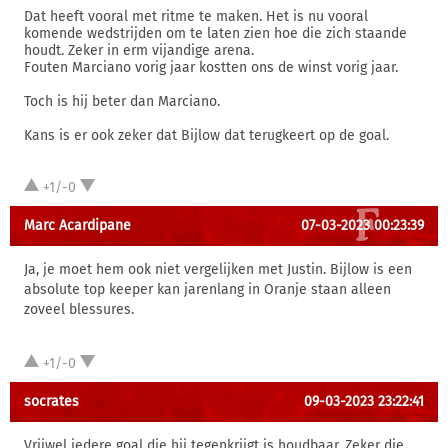
Dat heeft vooral met ritme te maken. Het is nu vooral
komende wedstrijden om te laten zien hoe die zich staande
houdt. Zeker in erm vijandige arena.
Fouten Marciano vorig jaar kostten ons de winst vorig jaar.
Toch is hij beter dan Marciano.
Kans is er ook zeker dat Bijlow dat terugkeert op de goal.
+1/-0
Marc Acardipane
07-03-2023 00:23:39
Ja, je moet hem ook niet vergelijken met Justin. Bijlow is een
absolute top keeper kan jarenlang in Oranje staan alleen
zoveel blessures.
+1/-0
socrates
09-03-2023 23:22:41
Vrijwel iedere goal die hij tegenkrijgt is houdbaar. Zeker die