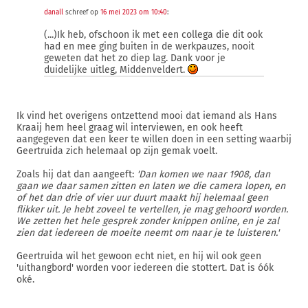
danall
schreef op
16 mei 2023 om 10:40
:
(...)Ik heb, ofschoon ik met een collega die dit ook
had en mee ging buiten in de werkpauzes, nooit
geweten dat het zo diep lag. Dank voor je
duidelijke uitleg, Middenveldert.
Ik vind het overigens ontzettend mooi dat iemand als Hans
Kraaij hem heel graag wil interviewen, en ook heeft
aangegeven dat een keer te willen doen in een setting waarbij
Geertruida zich helemaal op zijn gemak voelt.
Zoals hij dat dan aangeeft:
'Dan komen we naar 1908, dan
gaan we daar samen zitten en laten we die camera lopen, en
of het dan drie of vier uur duurt maakt hij helemaal geen
flikker uit. Je hebt zoveel te vertellen, je mag gehoord worden.
We zetten het hele gesprek zonder knippen online, en je zal
zien dat iedereen de moeite neemt om naar je te luisteren.'
Geertruida wil het gewoon echt niet, en hij wil ook geen
'uithangbord' worden voor iedereen die stottert. Dat is óók
oké.