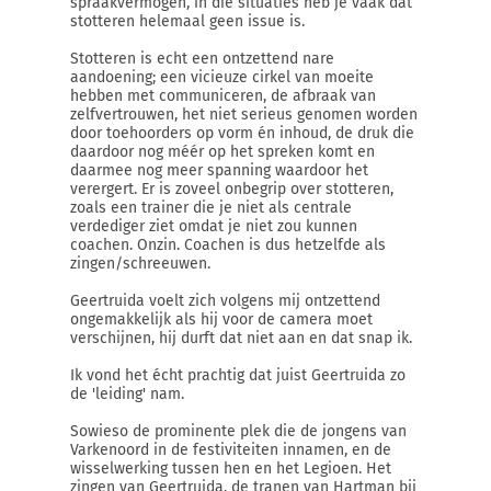
spraakvermogen, in die situaties heb je vaak dat
stotteren helemaal geen issue is.
Stotteren is echt een ontzettend nare
aandoening; een vicieuze cirkel van moeite
hebben met communiceren, de afbraak van
zelfvertrouwen, het niet serieus genomen worden
door toehoorders op vorm én inhoud, de druk die
daardoor nog méér op het spreken komt en
daarmee nog meer spanning waardoor het
verergert. Er is zoveel onbegrip over stotteren,
zoals een trainer die je niet als centrale
verdediger ziet omdat je niet zou kunnen
coachen. Onzin. Coachen is dus hetzelfde als
zingen/schreeuwen.
Geertruida voelt zich volgens mij ontzettend
ongemakkelijk als hij voor de camera moet
verschijnen, hij durft dat niet aan en dat snap ik.
Ik vond het écht prachtig dat juist Geertruida zo
de 'leiding' nam.
Sowieso de prominente plek die de jongens van
Varkenoord in de festiviteiten innamen, en de
wisselwerking tussen hen en het Legioen. Het
zingen van Geertruida, de tranen van Hartman bij