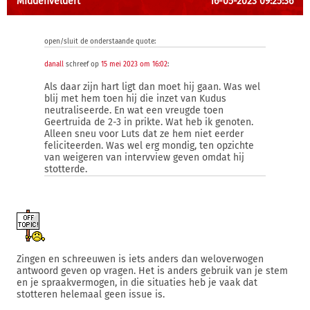
MIddenveldert
16-05-2023 09:25:36
open/sluit de onderstaande quote:
danall
schreef op
15 mei 2023 om 16:02
:
Als daar zijn hart ligt dan moet hij gaan. Was wel
blij met hem toen hij die inzet van Kudus
neutraliseerde. En wat een vreugde toen
Geertruida de 2-3 in prikte. Wat heb ik genoten.
Alleen sneu voor Luts dat ze hem niet eerder
feliciteerden. Was wel erg mondig, ten opzichte
van weigeren van intervview geven omdat hij
stotterde.
Zingen en schreeuwen is iets anders dan weloverwogen
antwoord geven op vragen. Het is anders gebruik van je stem
en je spraakvermogen, in die situaties heb je vaak dat
stotteren helemaal geen issue is.