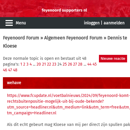
Menu
inloggen
|
aanmelden
Feyenoord Forum
»
Algemeen Feyenoord Forum
» Dennis te
Kloese
Deze normale topic is open en bestaat uit 48
pagina's:
1
2
3
4
...
20
21
22
23
24
25
26
27
28
...
44
45
46
47
48
wehave
https://www.fcupdate.nl/voetbalnieuws/2024/09/feyenoord-komt
rechtsbuitenpositie-mogelijk-uit-bij-oude-bekende?
utm_source=headliner.nl&utm_medium=link&utm_term=free&utm_
tm_campaign=Headliner.nl
Als dit echt gebeurt mag Kloese van mij per direct zijn spullen pa