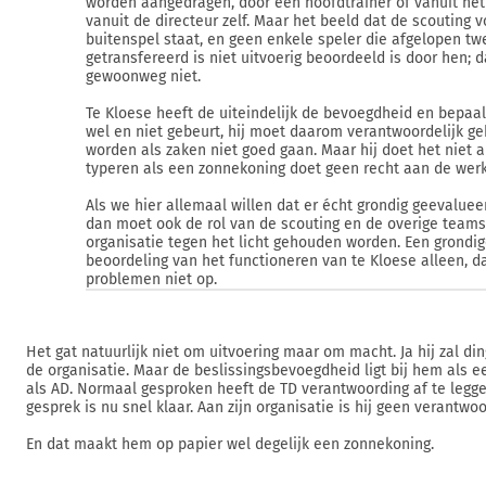
worden aangedragen, door een hoofdtrainer of vanuit he
vanuit de directeur zelf. Maar het beeld dat de scouting v
buitenspel staat, en geen enkele speler die afgelopen tw
getransfereerd is niet uitvoerig beoordeeld is door hen; 
gewoonweg niet.
Te Kloese heeft de uiteindelijk de bevoegdheid en bepaal
wel en niet gebeurt, hij moet daarom verantwoordelijk g
worden als zaken niet goed gaan. Maar hij doet het niet 
typeren als een zonnekoning doet geen recht aan de werk
Als we hier allemaal willen dat er écht grondig geevaluee
dan moet ook de rol van de scouting en de overige teams
organisatie tegen het licht gehouden worden. Een grondi
beoordeling van het functioneren van te Kloese alleen, da
problemen niet op.
Het gat natuurlijk niet om uitvoering maar om macht. Ja hij zal d
de organisatie. Maar de beslissingsbevoegdheid ligt bij hem als e
als AD. Normaal gesproken heeft de TD verantwoording af te legg
gesprek is nu snel klaar. Aan zijn organisatie is hij geen verantwoo
En dat maakt hem op papier wel degelijk een zonnekoning.