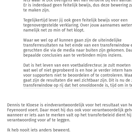
iets waar ik DtK overigens wel van verdenk bij een aantal 
Er is inderdaad geen feitelijk bewijs, dus deze bewering z
te maken zijn.
Tegelijkertijd lever jij ook geen feitelijk bewijs voor een
tegenovergestelde verklaring. Over jouw aannames wete
namelijk net zo min of het klopt.
Waar we wel op af kunnen gaan zijn de uiteindelijke
transferresultaten na het einde van een transferwindow 
geruchten die via de media naar buiten zijn gekomen. Daa
bepaalde conclusies aan te verbinden mijns inziens.
Dat is het leven van een voetbaldirecteur. Je zult moeten 
wat wel of niet geprobeerd is en hoe je verder intern hand
voor supporters niet te beoordelen of te controleren. Wa
gaat zijn de resultaten die wel zichtbaar zijn. Dit is nu de
transferwindow op rij dat het onvoldoende is, tijd om in te
Dennis te Kloese is eindverantwoordelijk voor het resultaat van h
Feyenoord voert. Daar moet hij dus ook voor verantwoordelijk ge
wanneer er iets aan te merken valt op het transferbeleid dient hij
verantwoording voor af te leggen.
Ik heb nooit iets anders beweerd.