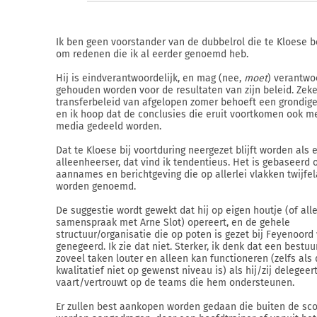
Ik ben geen voorstander van de dubbelrol die te Kloese b
om redenen die ik al eerder genoemd heb.
Hij is eindverantwoordelijk, en mag (nee,
moet
) verantwo
gehouden worden voor de resultaten van zijn beleid. Zeke
transferbeleid van afgelopen zomer behoeft een grondige
en ik hoop dat de conclusies die eruit voortkomen ook m
media gedeeld worden.
Dat te Kloese bij voortduring neergezet blijft worden als 
alleenheerser, dat vind ik tendentieus. Het is gebaseerd
aannames en berichtgeving die op allerlei vlakken twijfe
worden genoemd.
De suggestie wordt gewekt dat hij op eigen houtje (of all
samenspraak met Arne Slot) opereert, en de gehele
structuur/organisatie die op poten is gezet bij Feyenoord
genegeerd. Ik zie dat niet. Sterker, ik denk dat een bestu
zoveel taken louter en alleen kan functioneren (zelfs als 
kwalitatief niet op gewenst niveau is) als hij/zij delegeert
vaart/vertrouwt op de teams die hem ondersteunen.
Er zullen best aankopen worden gedaan die buiten de sc