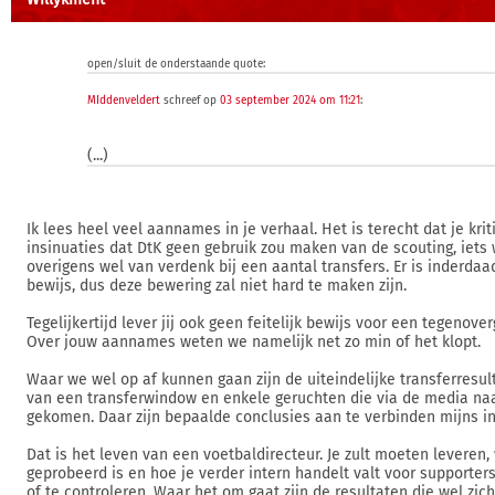
open/sluit de onderstaande quote:
MIddenveldert
schreef op
03 september 2024 om 11:21
:
(...)
Ik lees heel veel aannames in je verhaal. Het is terecht dat je krit
insinuaties dat DtK geen gebruik zou maken van de scouting, iets 
overigens wel van verdenk bij een aantal transfers. Er is inderdaad
bewijs, dus deze bewering zal niet hard te maken zijn.
Tegelijkertijd lever jij ook geen feitelijk bewijs voor een tegenove
Over jouw aannames weten we namelijk net zo min of het klopt.
Waar we wel op af kunnen gaan zijn de uiteindelijke transferresul
van een transferwindow en enkele geruchten die via de media naa
gekomen. Daar zijn bepaalde conclusies aan te verbinden mijns in
Dat is het leven van een voetbaldirecteur. Je zult moeten leveren, 
geprobeerd is en hoe je verder intern handelt valt voor supporter
of te controleren. Waar het om gaat zijn de resultaten die wel zicht