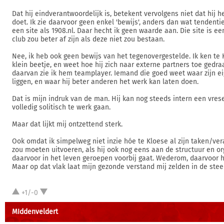
Dat hij eindverantwoordelijk is, betekent vervolgens niet dat hij h
doet. Ik zie daarvoor geen enkel 'bewijs', anders dan wat tendenti
een site als 1908.nl. Daar hecht ik geen waarde aan. Die site is ee
club zou beter af zijn als deze niet zou bestaan.
Nee, ik heb ook geen bewijs van het tegenovergestelde. Ik ken te
klein beetje, en weet hoe hij zich naar externe partners toe gedra
daarvan zie ik hem teamplayer. Iemand die goed weet waar zijn ei
liggen, en waar hij beter anderen het werk kan laten doen.
Dat is mijn indruk van de man. Hij kan nog steeds intern een vresel
volledig solitisch te werk gaan.
Maar dat lijkt mij ontzettend sterk.
Ook omdat ik simpelweg niet inzie hóe te Kloese al zijn taken/ve
zou moeten uitvoeren, als hij ook nog eens aan de structuur en or
daarvoor in het leven geroepen voorbij gaat. Wederom, daarvoor h
Maar op dat vlak laat mijn gezonde verstand mij zelden in de stee
+1/-0
MIddenveldert