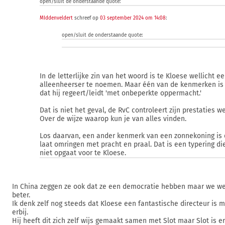
open/sluit de onderstaande quote:
MIddenveldert
schreef op
03 september 2024 om 14:08
:
open/sluit de onderstaande quote:
In de letterlijke zin van het woord is te Kloese wellicht e
alleenheerser te noemen. Maar één van de kenmerken is
dat hij regeert/leidt 'met onbeperkte oppermacht.'
Dat is niet het geval, de RvC controleert zijn prestaties we
Over de wijze waarop kun je van alles vinden.
Los daarvan, een ander kenmerk van een zonnekoning is d
laat omringen met pracht en praal. Dat is een typering di
niet opgaat voor te Kloese.
In China zeggen ze ook dat ze een democratie hebben maar we we
beter.
Ik denk zelf nog steeds dat Kloese een fantastische directeur is 
erbij.
Hij heeft dit zich zelf wijs gemaakt samen met Slot maar Slot is er