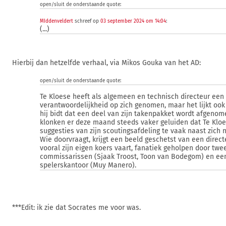
open/sluit de onderstaande quote:
MIddenveldert
schreef op
03 september 2024 om 14:04
:
(...)
Hierbij dan hetzelfde verhaal, via Mikos Gouka van het AD:
open/sluit de onderstaande quote:
Te Kloese heeft als algemeen en technisch directeur ee
verantwoordelijkheid op zich genomen, maar het lijkt ook 
hij bidt dat een deel van zijn takenpakket wordt afgenome
klonken er deze maand steeds vaker geluiden dat Te Klo
suggesties van zijn scoutingsafdeling te vaak naast zich n
Wie doorvraagt, krijgt een beeld geschetst van een direct
vooral zijn eigen koers vaart, fanatiek geholpen door twe
commissarissen (Sjaak Troost, Toon van Bodegom) en ee
spelerskantoor (Muy Manero).
***Edit: ik zie dat Socrates me voor was.