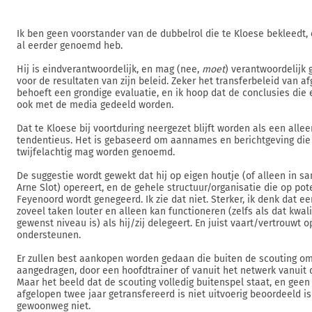
Ik ben geen voorstander van de dubbelrol die te Kloese bekleedt,
al eerder genoemd heb.
Hij is eindverantwoordelijk, en mag (nee,
moet
) verantwoordelijk
voor de resultaten van zijn beleid. Zeker het transferbeleid van 
behoeft een grondige evaluatie, en ik hoop dat de conclusies die
ook met de media gedeeld worden.
Dat te Kloese bij voortduring neergezet blijft worden als een allee
tendentieus. Het is gebaseerd om aannames en berichtgeving die 
twijfelachtig mag worden genoemd.
De suggestie wordt gewekt dat hij op eigen houtje (of alleen in 
Arne Slot) opereert, en de gehele structuur/organisatie die op pote
Feyenoord wordt genegeerd. Ik zie dat niet. Sterker, ik denk dat e
zoveel taken louter en alleen kan functioneren (zelfs als dat kwali
gewenst niveau is) als hij/zij delegeert. En juist vaart/vertrouwt
ondersteunen.
Er zullen best aankopen worden gedaan die buiten de scouting o
aangedragen, door een hoofdtrainer of vanuit het netwerk vanuit d
Maar het beeld dat de scouting volledig buitenspel staat, en geen
afgelopen twee jaar getransfereerd is niet uitvoerig beoordeeld is
gewoonweg niet.