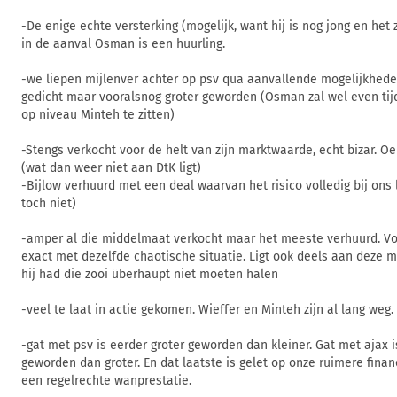
-De enige echte versterking (mogelijk, want hij is nog jong en het
in de aanval Osman is een huurling.
-we liepen mijlenver achter op psv qua aanvallende mogelijkheden
gedicht maar vooralsnog groter geworden (Osman zal wel even ti
op niveau Minteh te zitten)
-Stengs verkocht voor de helt van zijn marktwaarde, echt bizar. Oep
(wat dan weer niet aan DtK ligt)
-Bijlow verhuurd met een deal waarvan het risico volledig bij ons l
toch niet)
-amper al die middelmaat verkocht maar het meeste verhuurd. Vol
exact met dezelfde chaotische situatie. Ligt ook deels aan deze m
hij had die zooi überhaupt niet moeten halen
-veel te laat in actie gekomen. Wieffer en Minteh zijn al lang weg.
-gat met psv is eerder groter geworden dan kleiner. Gat met ajax i
geworden dan groter. En dat laatste is gelet op onze ruimere fina
een regelrechte wanprestatie.