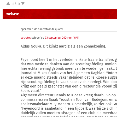
+1/-0
wehave
open/sluit de onderstaande quote:
socrates
schreef op
03 september 2024 om 16:45
:
Aldus Gouka. Dit klinkt aardig als een Zonnekoning.
Feyenoord heeft in het verleden enkele fraaie transfers 
dat was mede te danken aan de scoutingafdeling. Inmiddel
hier echter weinig gebruik meer van te worden gemaakt. Di
journalist Mikos Gouka van het Algemeen Dagblad. "Inter
er deze maand steeds vaker geluiden dat Te Kloese sugge
zijn scoutingafdeling te vaak naast zich neerlegt. Wie doo
krijgt een beeld geschetst van een directeur die vooral zi
koers vaart."
Algemeen directeur Dennis te Kloese kreeg daarbij volop
commissarissen Sjaak Troost en Toon van Bodegom, en v
spelersmakelaar Muy Manero. Opmerkelijk, zo ziet ook Go
"Feyenoord is aanbeland in een tijdperk waarbij ze zich i
duidelijk zullen moeten afvragen of een club die meedraa