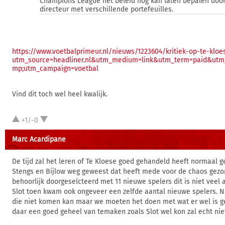
Champions League het beleid nog kan laten bepalen doo
directeur met verschillende portefeuilles.
https://www.voetbalprimeur.nl/nieuws/1223604/kritiek-op-te-kloe
utm_source=headliner.nl&utm_medium=link&utm_term=paid&utm_
mp;utm_campaign=voetbal
Vind dit toch wel heel kwalijk.
+1/-0
Marc Acardipane
De tijd zal het leren of Te Kloese goed gehandeld heeft normaal 
Stengs en Bijlow weg geweest dat heeft mede voor de chaos gezor
behoorlijk doorgeselcteerd met 11 nieuwe spelers dit is niet veel 
Slot toen kwam ook ongeveer een zelfde aantal nieuwe spelers. N
die niet komen kan maar we moeten het doen met wat er wel is
daar een goed geheel van temaken zoals Slot wel kon zal echt niet