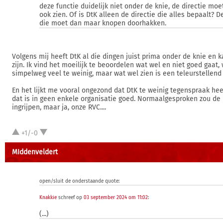
deze functie duidelijk niet onder de knie, de directie moe
ook zien. Of is DtK alleen de directie die alles bepaalt? 
die moet dan maar knopen doorhakken.
Volgens mij heeft DtK al die dingen juist prima onder de knie en 
zijn. Ik vind het moeilijk te beoordelen wat wel en niet goed gaat,
simpelweg veel te weinig, maar wat wel zien is een teleurstellend 
En het lijkt me vooral ongezond dat DtK te weinig tegenspraak hee
dat is in geen enkele organisatie goed. Normaalgesproken zou d
ingrijpen, maar ja, onze RVC....
+1/-0
MIddenveldert
open/sluit de onderstaande quote:
Knakkie
schreef op
03 september 2024 om 11:02
:
(...)