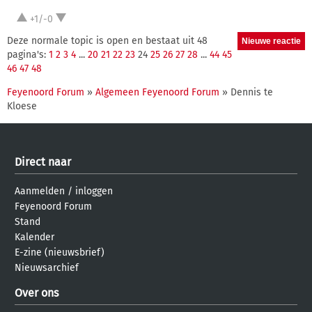
+1/-0
Deze normale topic is open en bestaat uit 48
pagina's:
1
2
3
4
...
20
21
22
23
24
25
26
27
28
...
44
45
46
47
48
Feyenoord Forum
»
Algemeen Feyenoord Forum
» Dennis te
Kloese
Direct naar
Aanmelden
/
inloggen
Feyenoord Forum
Stand
Kalender
E-zine (nieuwsbrief)
Nieuwsarchief
Over ons