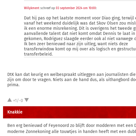
Willykment
schreef op
03 september 2024 om 10:00
:
Dat hij pas op het laatste moment voor Diao ging, terwijl e
vanaf het weekend duidelijk was dat Skov Olsen zou mis
ik een enorme misrekening. Dit is overigens het tweede g
aanvallende talent dat niet komt omdat Dennis te laat in 
gekomen, Rodriguez slaagde eerder ook al niet vanwege 
Ik ben zeer benieuwd naar zijn uitleg, want niets deze
transferwindow komt op mij over als logisch en gestructu
transferbeleid.
DtK kan dat keurig en welbespraakt uitleggen aan journalisten die
zijn om door te vragen. Niets aan de hand dus, als uithangbord d
prima.
+1/-0
Knakkie
Ben erg benieuwd of Feyenoord zo blijft door modderen met een D
moderne Zonnekoning alle touwtjes in handen heeft met een dubb