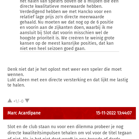
het halen van spelers boven de 8 miljoen die een
directe kwalitatieve meerwaarde hebben.
Verdedigend hebben we met Hancko voor een
relatief lage prijs zo'n directe meerwaarde
gehaald. Nu moeten we dat nog op de 6 positie
en voorin aan de zijkanten doen, waarbij ik me
aansluit bij Slot dat voorin misschien wel de
hoogste prioriteit is. We creëren te weinig grote
kansen op de meest kansrijke posities, dat kan
niet een heel seizoen goed gaan.
Denk niet dat je het oplost met weer een speler die moet
wennen.
Lukt alleen met een directe versterking en dat lijkt me lastig
te halen.
+1/-0
Marc Acardipane
15-11-2022 13:44:07
Slot en de club staan nu voor een dilemma probeer je nog
directe kwaliteitsimpulsen tehalen om vol voor de titel tegaan