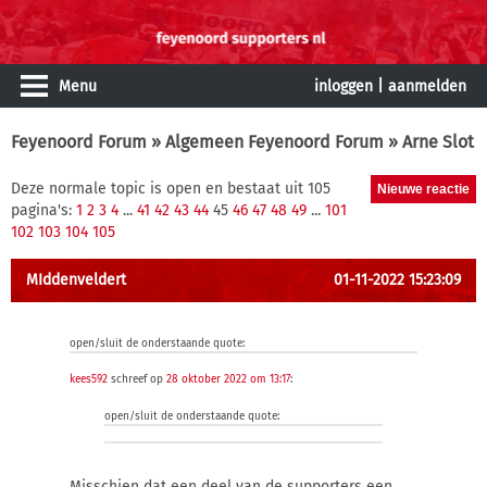
Menu
inloggen
|
aanmelden
Feyenoord Forum
»
Algemeen Feyenoord Forum
» Arne Slot
Deze normale topic is open en bestaat uit 105
pagina's:
1
2
3
4
...
41
42
43
44
45
46
47
48
49
...
101
102
103
104
105
MIddenveldert
01-11-2022 15:23:09
open/sluit de onderstaande quote:
kees592
schreef op
28 oktober 2022 om 13:17
:
open/sluit de onderstaande quote:
Misschien dat een deel van de supporters een