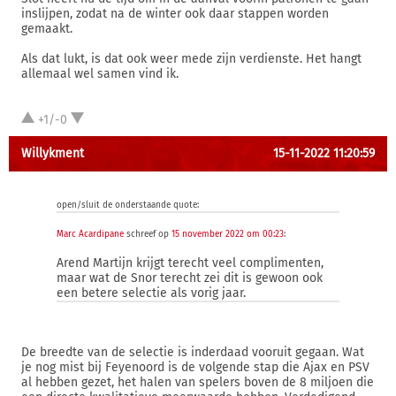
inslijpen, zodat na de winter ook daar stappen worden
gemaakt.
Als dat lukt, is dat ook weer mede zijn verdienste. Het hangt
allemaal wel samen vind ik.
+1/-0
Willykment
15-11-2022 11:20:59
open/sluit de onderstaande quote:
Marc Acardipane
schreef op
15 november 2022 om 00:23
:
Arend Martijn krijgt terecht veel complimenten,
maar wat de Snor terecht zei dit is gewoon ook
een betere selectie als vorig jaar.
De breedte van de selectie is inderdaad vooruit gegaan. Wat
je nog mist bij Feyenoord is de volgende stap die Ajax en PSV
al hebben gezet, het halen van spelers boven de 8 miljoen die