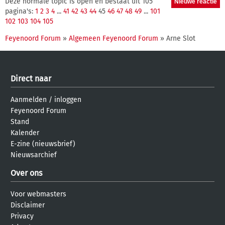
Deze normale topic is open en bestaat uit 105
pagina's:
1
2
3
4
...
41
42
43
44
45
46
47
48
49
...
101
102
103
104
105
Feyenoord Forum
»
Algemeen Feyenoord Forum
» Arne Slot
Direct naar
Aanmelden
/
inloggen
Feyenoord Forum
Stand
Kalender
E-zine (nieuwsbrief)
Nieuwsarchief
Over ons
Voor webmasters
Disclaimer
Privacy