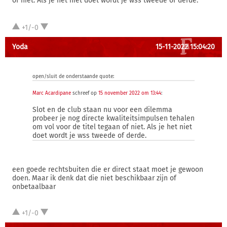
of niet. Als je het niet doet wordt je wss tweede of derde.
+1/-0
Yoda
15-11-2022 15:04:20
open/sluit de onderstaande quote:
Marc Acardipane
schreef op
15 november 2022 om 13:44
:
Slot en de club staan nu voor een dilemma
probeer je nog directe kwaliteitsimpulsen tehalen
om vol voor de titel tegaan of niet. Als je het niet
doet wordt je wss tweede of derde.
een goede rechtsbuiten die er direct staat moet je gewoon
doen. Maar ik denk dat die niet beschikbaar zijn of
onbetaalbaar
+1/-0