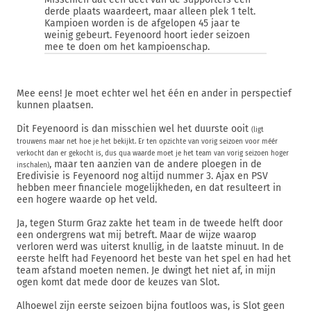
derde plaats waardeert, maar alleen plek 1 telt.
Kampioen worden is de afgelopen 45 jaar te
weinig gebeurt. Feyenoord hoort ieder seizoen
mee te doen om het kampioenschap.
Mee eens! Je moet echter wel het één en ander in perspectief
kunnen plaatsen.
Dit Feyenoord is dan misschien wel het duurste ooit
(ligt
trouwens maar net hoe je het bekijkt. Er ten opzichte van vorig seizoen voor méér
verkocht dan er gekocht is, dus qua waarde moet je het team van vorig seizoen hoger
, maar ten aanzien van de andere ploegen in de
inschalen)
Eredivisie is Feyenoord nog altijd nummer 3. Ajax en PSV
hebben meer financiele mogelijkheden, en dat resulteert in
een hogere waarde op het veld.
Ja, tegen Sturm Graz zakte het team in de tweede helft door
een ondergrens wat mij betreft. Maar de wijze waarop
verloren werd was uiterst knullig, in de laatste minuut. In de
eerste helft had Feyenoord het beste van het spel en had het
team afstand moeten nemen. Je dwingt het niet af, in mijn
ogen komt dat mede door de keuzes van Slot.
Alhoewel zijn eerste seizoen bijna foutloos was, is Slot geen