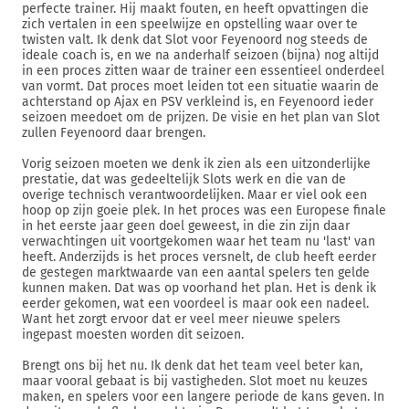
perfecte trainer. Hij maakt fouten, en heeft opvattingen die
zich vertalen in een speelwijze en opstelling waar over te
twisten valt. Ik denk dat Slot voor Feyenoord nog steeds de
ideale coach is, en we na anderhalf seizoen (bijna) nog altijd
in een proces zitten waar de trainer een essentieel onderdeel
van vormt. Dat proces moet leiden tot een situatie waarin de
achterstand op Ajax en PSV verkleind is, en Feyenoord ieder
seizoen meedoet om de prijzen. De visie en het plan van Slot
zullen Feyenoord daar brengen.
Vorig seizoen moeten we denk ik zien als een uitzonderlijke
prestatie, dat was gedeeltelijk Slots werk en die van de
overige technisch verantwoordelijken. Maar er viel ook een
hoop op zijn goeie plek. In het proces was een Europese finale
in het eerste jaar geen doel geweest, in die zin zijn daar
verwachtingen uit voortgekomen waar het team nu 'last' van
heeft. Anderzijds is het proces versnelt, de club heeft eerder
de gestegen marktwaarde van een aantal spelers ten gelde
kunnen maken. Dat was op voorhand het plan. Het is denk ik
eerder gekomen, wat een voordeel is maar ook een nadeel.
Want het zorgt ervoor dat er veel meer nieuwe spelers
ingepast moesten worden dit seizoen.
Brengt ons bij het nu. Ik denk dat het team veel beter kan,
maar vooral gebaat is bij vastigheden. Slot moet nu keuzes
maken, en spelers voor een langere periode de kans geven. In