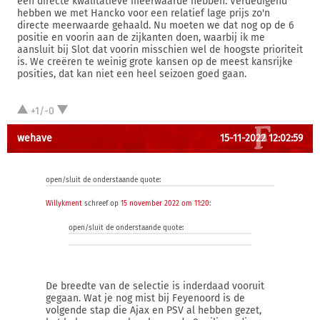
een directe kwalitatieve meerwaarde hebben. Verdedigend
hebben we met Hancko voor een relatief lage prijs zo'n
directe meerwaarde gehaald. Nu moeten we dat nog op de 6
positie en voorin aan de zijkanten doen, waarbij ik me
aansluit bij Slot dat voorin misschien wel de hoogste prioriteit
is. We creëren te weinig grote kansen op de meest kansrijke
posities, dat kan niet een heel seizoen goed gaan.
+1/-0
wehave
15-11-2022 12:02:59
open/sluit de onderstaande quote:
Willykment
schreef op
15 november 2022 om 11:20
:
open/sluit de onderstaande quote:
De breedte van de selectie is inderdaad vooruit
gegaan. Wat je nog mist bij Feyenoord is de
volgende stap die Ajax en PSV al hebben gezet,