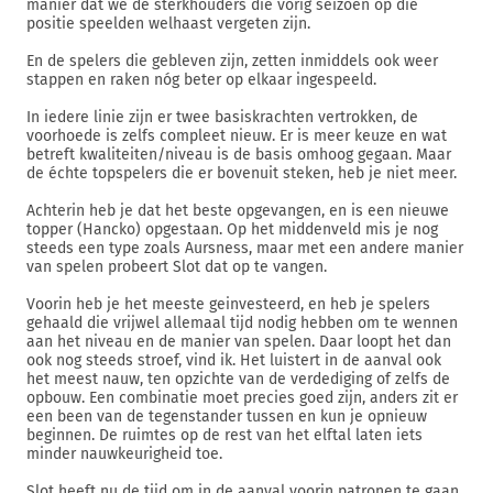
manier dat we de sterkhouders die vorig seizoen op die
positie speelden welhaast vergeten zijn.
En de spelers die gebleven zijn, zetten inmiddels ook weer
stappen en raken nóg beter op elkaar ingespeeld.
In iedere linie zijn er twee basiskrachten vertrokken, de
voorhoede is zelfs compleet nieuw. Er is meer keuze en wat
betreft kwaliteiten/niveau is de basis omhoog gegaan. Maar
de échte topspelers die er bovenuit steken, heb je niet meer.
Achterin heb je dat het beste opgevangen, en is een nieuwe
topper (Hancko) opgestaan. Op het middenveld mis je nog
steeds een type zoals Aursness, maar met een andere manier
van spelen probeert Slot dat op te vangen.
Voorin heb je het meeste geinvesteerd, en heb je spelers
gehaald die vrijwel allemaal tijd nodig hebben om te wennen
aan het niveau en de manier van spelen. Daar loopt het dan
ook nog steeds stroef, vind ik. Het luistert in de aanval ook
het meest nauw, ten opzichte van de verdediging of zelfs de
opbouw. Een combinatie moet precies goed zijn, anders zit er
een been van de tegenstander tussen en kun je opnieuw
beginnen. De ruimtes op de rest van het elftal laten iets
minder nauwkeurigheid toe.
Slot heeft nu de tijd om in de aanval voorin patronen te gaan